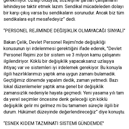
gerekmiyor. Uzlaşı olduysa, sözleşme şartları çalışanların
lehindeyse taktir etmek lazım. Sendikal mücadeleden dolayı
bir karşı çıkış varsa bu sendikaların sorunudur. Ancak biz tüm
sendikalara eşit mesafedeyiz” dedi.
“PERSONEL REJİMİNDE DEĞİŞİKLİK OLMAYACAĞI SİNYALİ”
Bakan Çelik, Devlet Personel Rejimi’nde değişikliği
konusunun iyi irdelenmesi gerektiğini ifade ederek, "Devlet
Personel Rejimi zor bir sistem ve 3 milyon kamu çalışanını
ilgilendiriyor. Köklü bir değişiklik yapacaksanız uzlaşıya
ihtiyaç var ve sistemleri iyi irdelemek gerekiyor. Bu konuyla
ilgili hazırlıklarımızı yaptık ama uygun zamanı bulamadık.
Geçtiğimiz dönemde yapalım dedik, zaman yetmedi. Bazı
lokal düzenlemeler yaptık ama genel bir değişiklik
zamansızlık nedeniyle hayata geçmedi. Yeni yasama yılı tam
da yerel seçimler öncesine denk geleceği için köklü
değişiklik gelir mi gelmez mi bu tamamen süreçle ilgili bir
durum. Hükümet düzeyinde değerlendireceğiz” diye konuştu.
“ESNEK KIDEM TAZMİNATI SİSTEMİ GÜNDEMDE"