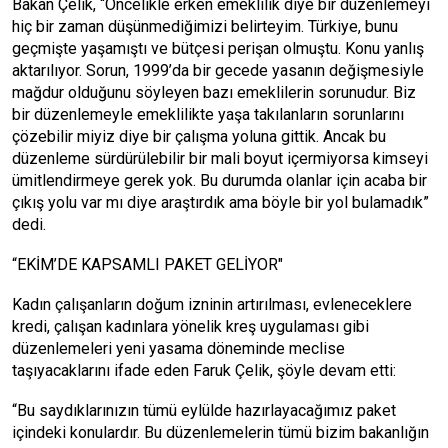
Bakan Çelik, “Öncelikle erken emeklilik diye bir düzenlemeyi
hiç bir zaman düşünmediğimizi belirteyim. Türkiye, bunu
geçmişte yaşamıştı ve bütçesi perişan olmuştu. Konu yanlış
aktarılıyor. Sorun, 1999’da bir gecede yasanın değişmesiyle
mağdur olduğunu söyleyen bazı emeklilerin sorunudur. Biz
bir düzenlemeyle emeklilikte yaşa takılanların sorunlarını
çözebilir miyiz diye bir çalışma yoluna gittik. Ancak bu
düzenleme sürdürülebilir bir mali boyut içermiyorsa kimseyi
ümitlendirmeye gerek yok. Bu durumda olanlar için acaba bir
çıkış yolu var mı diye araştırdık ama böyle bir yol bulamadık”
dedi.
“EKİM’DE KAPSAMLI PAKET GELİYOR"
Kadın çalışanların doğum izninin artırılması, evleneceklere
kredi, çalışan kadınlara yönelik kreş uygulaması gibi
düzenlemeleri yeni yasama döneminde meclise
taşıyacaklarını ifade eden Faruk Çelik, şöyle devam etti:
“Bu saydıklarınızın tümü eylülde hazırlayacağımız paket
içindeki konulardır. Bu düzenlemelerin tümü bizim bakanlığın