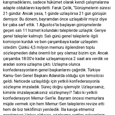
karışmadıklarını, sadece hükümet olarak kendi çalışmalarına
adapte olduklarını kaydetti. Faruk Çelik, “Görüşmelerin süresi
21 gündür. Ancak yasa, 1 günde uzlaşılırsa 21 gün görüşün
demiyor. Bu dönem, bayramdan önce uzlaşabilir miyiz diye
bir çaba sarf ettik. 1 Ağustos’ta başlayan görüşmelerde
geçen salı 11 hizmet kolundaki taleplerde uzlaştık. Geriye
genel talepler kalmıştı. Salı günü genel taleplerle ilgili
komisyon kurduk ve ben çarşambaya kadar uzlaşalım
istedim. Çünkü 4,5 milyon memuru ilgilendiren toplu
sözleşmeden daha önemli bir şey olamaz bizim için. Ancak
çarşamba 18.00’e kadar uzlaşamayınca 2 saat ara verdik ve
aradan sonra uzlaşma çıktı. Uzlaşma olunca
konfederasyonların genel başkanlarını çağırdık. Türkiye
Kamu-Sen Genel Başkanı Adana’da olduğu için temsilcisi
geldi. Neticede uzlaşıldığı için yetkili konfederasyonla
sözleşme imzaladık. Süreç doğru işlemiştir. Uzlaşırsanız,
kiminle imzalayacaksınız sözleşmeyi? Tabii ki yetkili
konfederasyon Memur-Sen’le. Bayram öncesi memurlara
müjde vermek için hem Memur-Sen taleplerini revize etti
hem de biz teklifimizi yeniledik. İlla kavga etmemiz