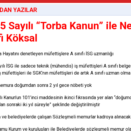
DAN YAZILAR
5 Sayılı “Torba Kanun” ile Nel
fi Köksal
 Hayatını denetleyen müfettişlere A sınıfı İSG uzmanlığı
ılı İSG ile sadece teknik (mühendis) iş müfettişleri A sınıfı belge
 müfettişleri ile SGK’nın müfettişleri de artık A sınıfı uzman olma
emura doğumdan sonra 2 yıl gece nöbeti yok
lı Kanun’un 101’inci maddesinin ikinci fıkrasında yer alan “doğumd
n sonraki iki yıl süreyle” şeklinde değiştirilmiştir
ve belediyelerde çalışan Sözleşmeli memurlar kadroya alınacak
kamu Kurum ve kuruluşları ile Belediyelerde sözleşmeli memur olara