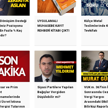
 Dönüşüm Desteği
UYGULAMALI
Külçe Metal
Döviz Pozisyonu
MUHASEBE KAYIT
Teslimlerinde 
 En Fazla % Kaç
REHBERİ KİTABI ÇIKTI
Tevkifatı
ıdır?
sar ve Prim
Siyasi Partilere Yapılan
VUK m. 367’nin İ
t
Bağışlar Vergiden
Sonrasında Cez
namelerinde
Düşülebilir mi?
Vergi Yargısı
 Ücret İstisna
Arasındaki Etki
Vergisi Tutarının
Bilirkişi Raporl