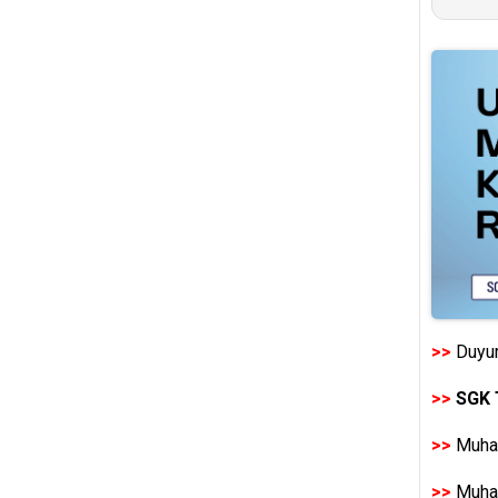
>>
Duyur
>>
SGK 
>>
Muhas
>>
Muhas