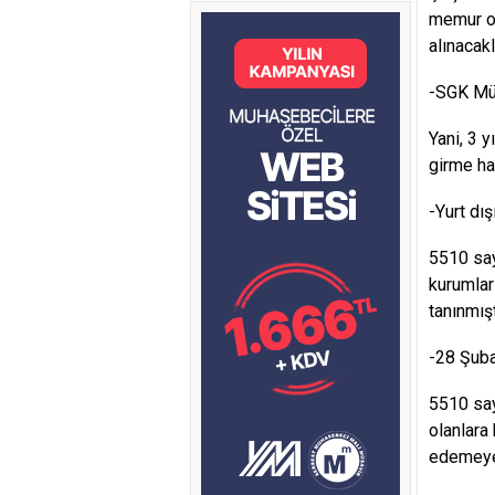
memur ol
alınacakl
-SGK Müf
Yani, 3 y
girme ha
-Yurt dı
5510 say
kurumlar
tanınmışt
-28 Şuba
5510 say
olanlara
edemeyen