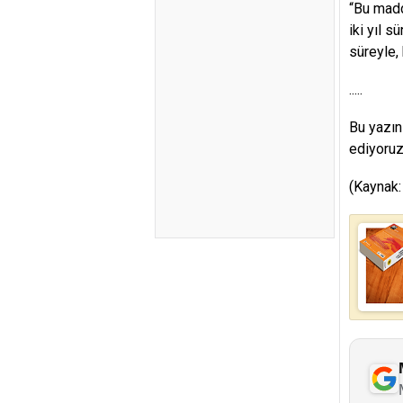
“Bu madde
iki yıl s
süreyle,
.....
Bu yazın
ediyoruz
(Kaynak: