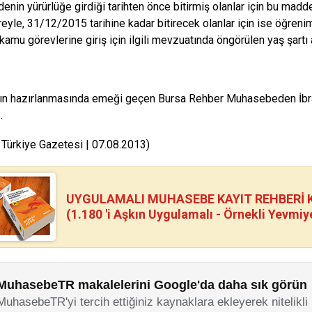
nin yürürlüğe girdiği tarihten önce bitirmiş olanlar için bu madden
üreyle, 31/12/2015 tarihine kadar bitirecek olanlar için ise öğrenimler
 kamu görevlerine giriş için ilgili mevzuatında öngörülen yaş şartı
ın hazırlanmasında emeği geçen Bursa Rehber Muhasebeden İbra
.
 Türkiye Gazetesi | 07.08.2013)
UYGULAMALI MUHASEBE KAYIT REHBERİ Kİ
(1.180 'i Aşkın Uygulamalı - Örnekli Yevmiy
MuhasebeTR makalelerini Google'da daha sık görün
MuhasebeTR'yi tercih ettiğiniz kaynaklara ekleyerek nitelikli