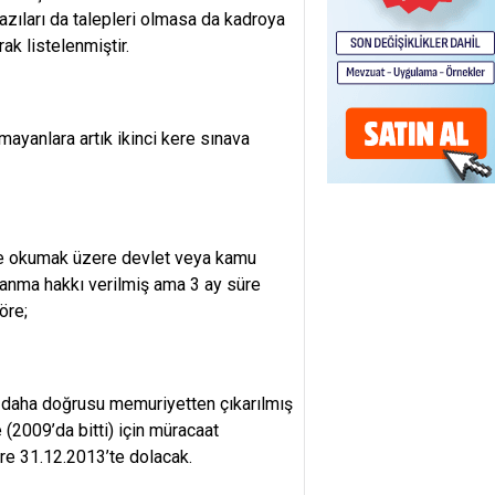
azıları da talepleri olmasa da kadroya
rak listelenmiştir.
amayanlara artık ikinci kere sınava
öre okumak üzere devlet veya kamu
çlanma hakkı verilmiş ama 3 ay süre
öre;
 daha doğrusu memuriyetten çıkarılmış
 (2009’da bitti) için müracaat
üre 31.12.2013’te dolacak.