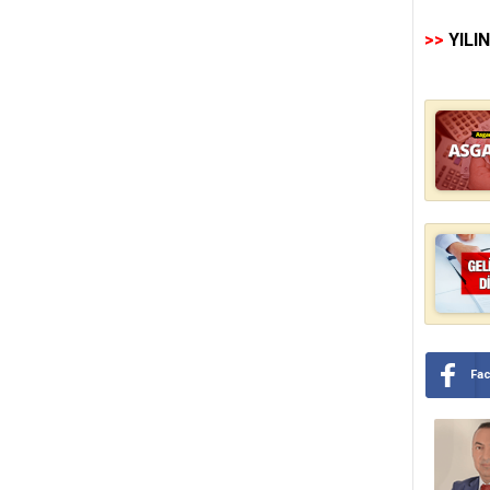
>>
YILI
Fa