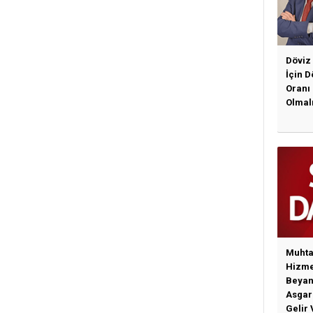
Döviz
İçin 
Oranı
Olmal
Muhta
Hizme
Beyan
Asgari
Gelir 