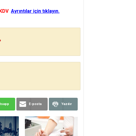
 KDV
Ayrıntılar için tıklayın.
?
tsapp
E-posta
Yazdır