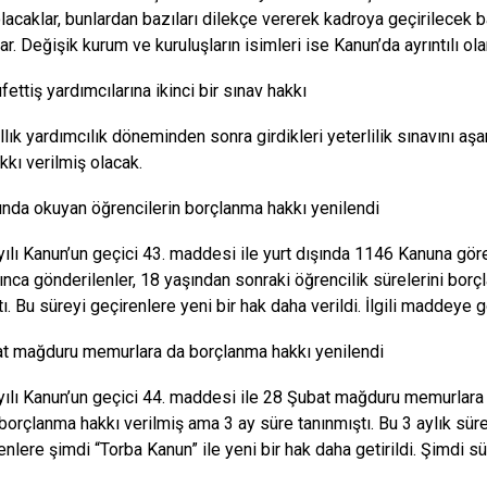
acaklar, bunlardan bazıları dilekçe vererek kadroya geçirilecek b
ar. Değişik kurum ve kuruluşların isimleri ise Kanun’da ayrıntılı ola
ettiş yardımcılarına ikinci bir sınav hakkı
ıllık yardımcılık döneminden sonra girdikleri yeterlilik sınavını aş
kkı verilmiş olacak.
şında okuyan öğrencilerin borçlanma hakkı yenilendi
ılı Kanun’un geçici 43. maddesi ile yurt dışında 1146 Kanuna g
ınca gönderilenler, 18 yaşından sonraki öğrencilik sürelerini bor
ı. Bu süreyi geçirenlere yeni bir hak daha verildi. İlgili maddeye g
t mağduru memurlara da borçlanma hakkı yenilendi
ılı Kanun’un geçici 44. maddesi ile 28 Şubat mağduru memurlara
 borçlanma hakkı verilmiş ama 3 ay süre tanınmıştı. Bu 3 aylık süre
lere şimdi “Torba Kanun” ile yeni bir hak daha getirildi. Şimdi s