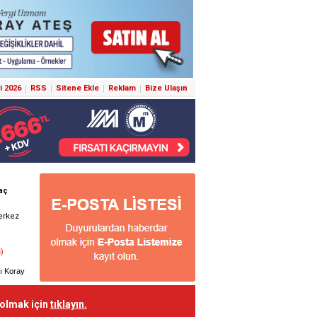
i 2026
RSS
Sitene Ekle
Reklam
Bize Ulaşın
 olmak için
tıklayın.