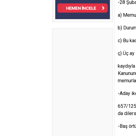
-28 Şuba
a) Memur
b) Durum
c) Bu kad
ç) Üç ay
kaydıyla
Kanununu
memurla
-Aday ik
657/125-
da diler
-Baş ört