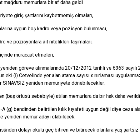
t mağduru memurlara bir af daha geldi
iyete giriş şartlarını kaybetmemiş olmaları,
larına uygun boş kadro veya pozisyon bulunması,
ro ve pozisyonlara ait nitelikleri taşımaları,
 içinde müracaat etmeleri,
 yeniden göreve alınmalarında 20/12/2012 tarihli ve 6363 sayılı
n eki (İ) Cetvelinde yer alan atama sayısı sınırlaması uygulanma
r SINAVSIZ yeniden memuriyete dönebilecekler.
en (baş örtüsü sebebiyle) atılan memurlara da bir hak daha verildi
A (g) bendinden belirtilen kılık kıyafeti uygun değil diye ceza a
se yeniden memur adayı olabilecek.
üsünden dolayı okulu geç bitiren ve bitirecek olanlara yaş şartsız