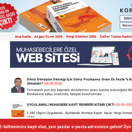
Ana Sayfa
Asgari Ücret 2026
Vergi Dilimleri 2026
Defter Tutma Hadler
E-bültenimize kayıt olun, yeni yazılar e-posta adresinize gelsin! Üye