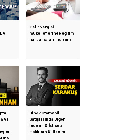
Gelir vergisi
KDV
mükelleflerinde eğitim
harcamaları indirimi
ptali
Binek Otomobil
a ve
Satışlarında Diğer
İndirim & İstisna
leşim:
Hakkının Kullanımı
arına