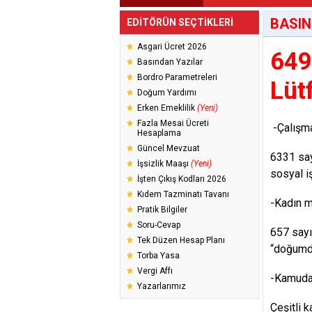
BASIN
EDİTÖRÜN SEÇTİKLERİ
Asgari Ücret 2026
649
Basından Yazılar
Bordro Parametreleri
Lüt
Doğum Yardımı
Erken Emeklilik
(Yeni)
Fazla Mesai Ücreti
-Çalışma
Hesaplama
Güncel Mevzuat
6331 say
İşsizlik Maaşı
(Yeni)
sosyal iş
İşten Çıkış Kodları 2026
Kıdem Tazminatı Tavanı
-Kadın m
Pratik Bilgiler
Soru-Cevap
657 sayı
Tek Düzen Hesap Planı
“doğumda
Torba Yasa
Vergi Affı
-Kamuda 
Yazarlarımız
Çeşitli 