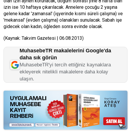
olan izin aynen korunacak, doğum sonrası yine 8 hafta olan
izin ise 10 haftaya çıkarılacak. Annelere çocuğu 2 yaşına
gelene kadar 'zamansal' (işyerinde kısmi süreli çalışma) ve
'mekansal' (evden çalışma) olanakları sunulacak. Sabah işe
gidecek olan kadın, öğleden sonra evinde olacak.
(Kaynak: Takvim Gazetesi | 06.08.2013)
MuhasebeTR makalelerini Google'da
daha sık görün
MuhasebeTR'yi tercih ettiğiniz kaynaklara
ekleyerek nitelikli makalelere daha kolay
ulaşın.