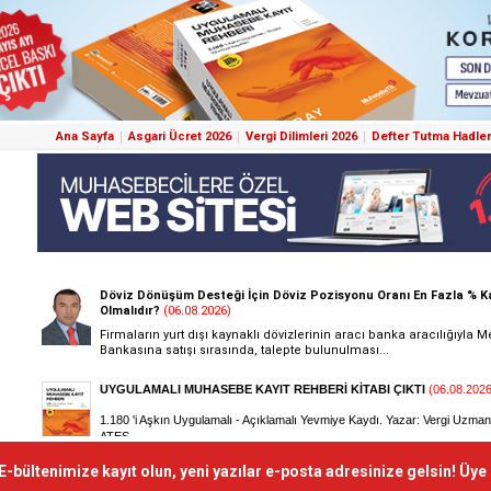
Ana Sayfa
Asgari Ücret 2026
Vergi Dilimleri 2026
Defter Tutma Hadler
E-bültenimize kayıt olun, yeni yazılar e-posta adresinize gelsin! Üye