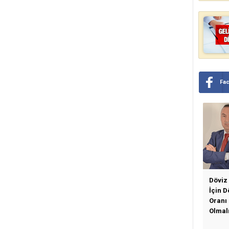
Fa
Döviz
İçin 
Oranı
Olmal