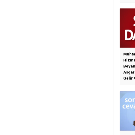
Muhta
Hizme
Beyan
Asgari
Gelir 
Günce
İlişki