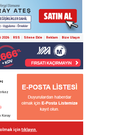
i 2026
RSS
Sitene Ekle
Reklam
Bize Ulaşın
 olmak için
tıklayın.