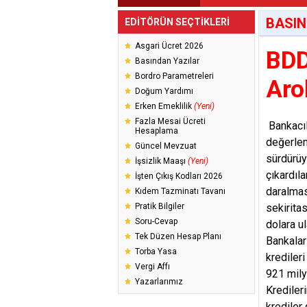
BASIN
EDİTÖRÜN SEÇTİKLERİ
Asgari Ücret 2026
BDD
Basından Yazılar
Bordro Parametreleri
Aro
Doğum Yardımı
Erken Emeklilik
(Yeni)
Fazla Mesai Ücreti
Bankacıl
Hesaplama
değerlen
Güncel Mevzuat
sürdürüy
İşsizlik Maaşı
(Yeni)
çıkardıl
İşten Çıkış Kodları 2026
daralmas
Kıdem Tazminatı Tavanı
Pratik Bilgiler
sekiritas
Soru-Cevap
dolara u
Tek Düzen Hesap Planı
Bankalar 
Torba Yasa
kredileri
Vergi Affı
921 mily
Yazarlarımız
Krediler
krediler 