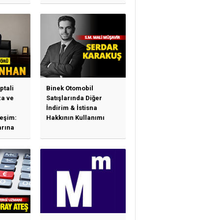
ptali
Binek Otomobil
a ve
Satışlarında Diğer
İndirim & İstisna
leşim:
Hakkının Kullanımı
arına
sas
e