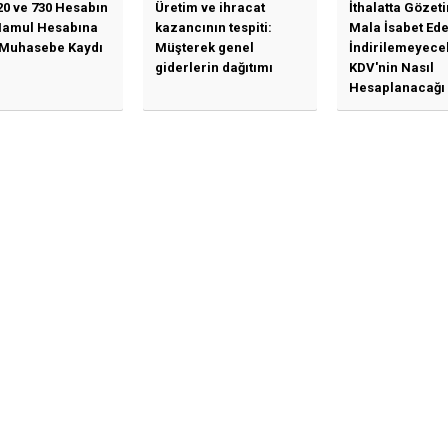
20 ve 730 Hesabın
Üretim ve ihracat
İthalatta Gözet
Mamul Hesabına
kazancının tespiti:
Mala İsabet Ed
 Muhasebe Kaydı
Müşterek genel
İndirilemeyece
giderlerin dağıtımı
KDV'nin Nasıl
Hesaplanacağı