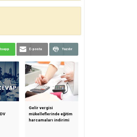
tsapp
E-posta
Yazdır
Gelir vergisi
KDV
mükelleflerinde eğitim
harcamaları indirimi