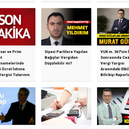
sar ve Prim
Siyasi Partilere Yapılan
VUK m. 367’nin İ
t
Bağışlar Vergiden
Sonrasında Cez
namelerinde
Düşülebilir mi?
Vergi Yargısı
 Ücret İstisna
Arasındaki Etki
Vergisi Tutarının
Bilirkişi Raporl
llenmesine
Bağımlılık, İhti
n Duyuru
Mahkemeleri v
Yargı...