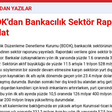
DAN YAZILAR
K'dan Bankacılık Sektör Ra
lat
ık Düzenleme Denetleme Kurumu (BDDK), bankacılık sektörünün bu 
diren sektör raporunu yayınladı. Rapordaki verilere göre sektör bü
or. Bankalar özkaynaklarını yılın ilk yarısında yüzde 1.6 oranında 
ar. Sektörün aktif büyüklüğü de yüzde 11.5 artışla 1 trilyon 528 m
ı söyleminin bir süredir devam etmesine karşın sektörün yurt dı
yon kaynakları ilk altı aylık dönemde geçen yılın 23.4 milyar dolar
laşmış durumda. Bundan sonraki her dış kredi bu alandan artış get
dışardan kendileri için kredi imkanlarını artırırlarken, yurt içersin
 bu yılın ilk altı ayında yüzde 10,5 oranında 126 milyar 400 milyon
ar 200 milyon liraya yükseltmiş durumdalar.
in alt kalemlerine baktığımızda en yüksek artışın Kurumsal-ticari
geçen yılı sonunda 331.2 milyar iken,bu yılın ilk yarısında 57.5 lir