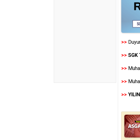
>>
Duyur
>>
SGK 
>>
Muhas
>>
Muhas
>>
YILI