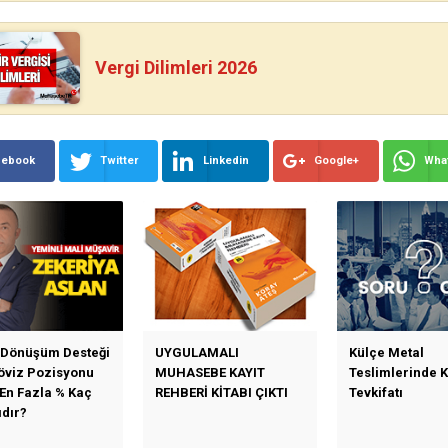
Vergi Dilimleri 2026
cebook
Twitter
Linkedin
Google+
Wha
 Dönüşüm Desteği
UYGULAMALI
Külçe Metal
Döviz Pozisyonu
MUHASEBE KAYIT
Teslimlerinde 
 En Fazla % Kaç
REHBERİ KİTABI ÇIKTI
Tevkifatı
ıdır?