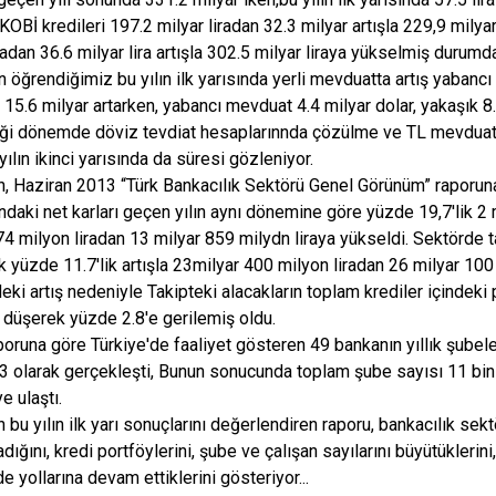
OBİ kredileri 197.2 milyar liradan 32.3 milyar artışla 229,9 milyar
radan 36.6 milyar lira artışla 302.5 milyar liraya yükselmiş durumd
 öğrendiğimiz bu yılın ilk yarısında yerli mevduatta artış yabanc
15.6 milyar artarken, yabancı mevduat 4.4 milyar dolar, yakaşık 8.3 
ği dönemde döviz tevdiat hesaplarınnda çözülme ve TL mevduat
yılın ikinci yarısında da süresi gözleniyor.
, Haziran 2013 “Türk Bankacılık Sektörü Genel Görünüm” raporuna
ındaki net karları geçen yılın aynı dönemine göre yüzde 19,7'lik 2 m
74 milyon liradan 13 milyar 859 milydn liraya yükseldi. Sektörde t
k yüzde 11.7'lik artışla 23milyar 400 milyon liradan 26 milyar 100
deki artış nedeniyle Takipteki alacakların toplam krediler içindek
 düşerek yüzde 2.8'e gerilemiş oldu.
runa göre Türkiye'de faaliyet gösteren 49 bankanın yıllık şubele
3 olarak gerçekleşti, Bunun sonucunda toplam şube sayısı 11 bin
e ulaştı.
 bu yılın ilk yarı sonuçlarını değerlendiren raporu, bankacılık se
ığını, kredi portföylerini, şube ve çalışan sayılarını büyütüklerini, 
de yollarına devam ettiklerini gösteriyor...