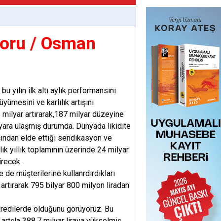
poru / Osman
yılın ilk altı aylık performansını
yümesini ve karlılık artışını
3 milyar artırarak,187 milyar düzeyine
ilyara ulaşmış durumda. Dünyada likidite
şından elde ettiği sendikasyon ve
lık yıllık toplamının üzerinde 24 milyar
irecek.
de de müşterilerine kullanrdırdıkları
 artırarak 795 bilyar 800 milyon liradan
 kredilerde olduğunu görüyoruz. Bu
a artşla 388.7 milyar liraya yükselmiş