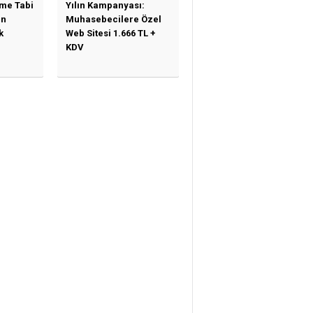
ime Tabi
Yılın Kampanyası:
en
Muhasebecilere Özel
k
Web Sitesi 1.666 TL +
KDV