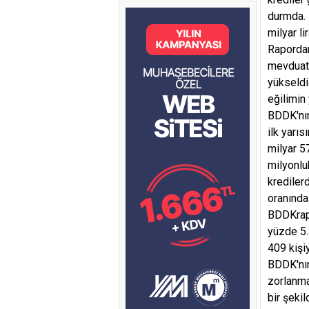
durmda. K
milyar li
Rapordan
mevduat 
yükseldi
eğilimin 
BDDK'nın
ilk yarıs
milyar 5
milyonlu
krediler
oranında
BDDKrapo
yüzde 5.
409 kişiy
BDDK'nın
zorlanmad
bir şekil