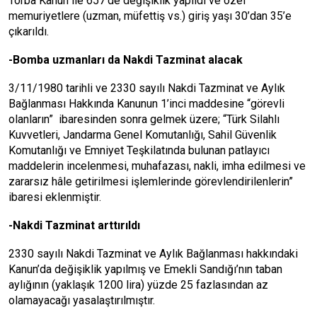
Torba Kanun ile 657’de değişiklik yapıldı ve özel
memuriyetlere (uzman, müfettiş vs.) giriş yaşı 30’dan 35’e
çıkarıldı.
-Bomba uzmanları da Nakdi Tazminat alacak
3/11/1980 tarihli ve 2330 sayılı Nakdi Tazminat ve Aylık
Bağlanması Hakkında Kanunun 1’inci maddesine “görevli
olanların” ibaresinden sonra gelmek üzere; “Türk Silahlı
Kuvvetleri, Jandarma Genel Komutanlığı, Sahil Güvenlik
Komutanlığı ve Emniyet Teşkilatında bulunan patlayıcı
maddelerin incelenmesi, muhafazası, nakli, imha edilmesi ve
zararsız hâle getirilmesi işlemlerinde görevlendirilenlerin”
ibaresi eklenmiştir.
-Nakdi Tazminat arttırıldı
2330 sayılı Nakdi Tazminat ve Aylık Bağlanması hakkındaki
Kanun’da değişiklik yapılmış ve Emekli Sandığı’nın taban
aylığının (yaklaşık 1200 lira) yüzde 25 fazlasından az
olamayacağı yasalaştırılmıştır.