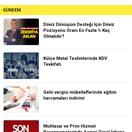
GÜNDEM
Döviz Dönüşüm Desteği İçin Döviz
Pozisyonu Oranı En Fazla % Kaç
Olmalıdır?
Külçe Metal Teslimlerinde KDV
Tevkifatı
Gelir vergisi mükelleflerinde eğitim
harcamaları indirimi
Muhtasar ve Prim Hizmet
Beyannamelerinde Asgari Ücret İstisna