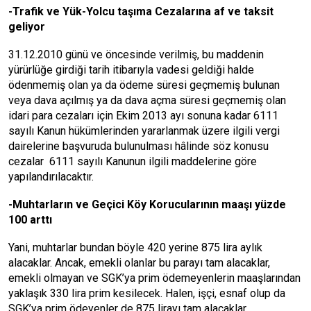
-Trafik ve Yük-Yolcu taşıma Cezalarına af ve taksit
geliyor
31.12.2010 günü ve öncesinde verilmiş, bu maddenin
yürürlüğe girdiği tarih itibarıyla vadesi geldiği halde
ödenmemiş olan ya da ödeme süresi geçmemiş bulunan
veya dava açılmış ya da dava açma süresi geçmemiş olan
idari para cezaları için Ekim 2013 ayı sonuna kadar 6111
sayılı Kanun hükümlerinden yararlanmak üzere ilgili vergi
dairelerine başvuruda bulunulması hâlinde söz konusu
cezalar 6111 sayılı Kanunun ilgili maddelerine göre
yapılandırılacaktır.
-Muhtarların ve Geçici Köy Korucularının maaşı yüzde
100 arttı
Yani, muhtarlar bundan böyle 420 yerine 875 lira aylık
alacaklar. Ancak, emekli olanlar bu parayı tam alacaklar,
emekli olmayan ve SGK’ya prim ödemeyenlerin maaşlarından
yaklaşık 330 lira prim kesilecek. Halen, işçi, esnaf olup da
SGK’ya prim ödeyenler de 875 lirayı tam alacaklar.