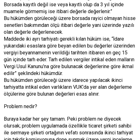
Borsada kayıtlı değil ise veya kayıtlı olup da 3 yıl içinde
muamele görmemiş ise itibari değerle değerlenir.”
Bu hükümden görüleceği üzere borsada rayici olmayan hisse
senetleri bakımından ölçü itibari değerle yani üzerinde yazılı
olan değerle değerlenecek.
Maddede iki ayrı tarhiyatı gerekli kılan hüküm ise, “İdare
yukarıdaki esaslara göre beyan edilen bu değerler üzerinden
vergiyi beyannamenin verildiği tarihten itibaren en geç 15
gün içinde tarh eder. Tarh edilen vergiler intikal eden malların
Vergi Usul Kanunu’na göre bulunacak değerlerine göre ikmal
edilir” şeklindeki hükümdür.
Bu hükümden görüleceği üzere idarece yapılacak ikinci
tarhiyatta intikal eden varlıkların VUK’da yer alan değerleme
ölçülerine göre bulunan değerleri esas alınır.
Problem nedir?
Buraya kadar her şey tamam. Peki problem ne diyecek
olursak; problem uygulamada özellikle ticaret şirketi sahibi
ile sermaye şirketi ortağının vefatı sonrasında ikinci tarhiyat
için takdir komisyonuna done sunmak üzere vergi inceleme