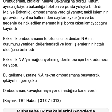
Ombudsman, iddiaları Maliye Bakanlığı’na sordu. Kurum,
ayrıca şikâyeti bakanlığa telefon ve posta yoluyla bildirdi.
Maliye Bakanlığı, ombudsmana verdiği yanıtta; nakil işleminin
görevden ayrılma hallerinden sayılamayacağını ve bu
nedenle de nakledilen memura kişi borcu çıkarılamayacağını
kaydetti.
Bakanlık ombudsmanın telefonunun ardından N.A.’nın
durumunu yeniden değerlendirdi ve idari işlemlerinin hatalı
olduğunu belirledi.
Bakanlık N.A.’ya mağduriyetinin giderilmesi için fark ödemesi
de yaptı.
Bu gelişme üzerine N.A. tekrar ombudsmana başvurarak,
şikâyetini geri çekti.
Ombudsman, kovuşturmaya yer olmadığına karar verdi.
(Kaynak: TRT Haber | 31.07.2013)
MuhasebeTR makalelerini Google'da