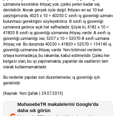
uzmanına kesinlikle ihtiyaç yok; çünkü yeteri kadar var,
denilebilir. Ancak gerçek öyle değil. İhtiyacı en az 10 kat
çarptığımızda, 4025 x 10 = 40250 C sınıfı iş güvenliği uzmanı
bulunması gerektiğini söyleyebiliriz. B sınıfı iş güvenliği
uzmanına gelince açık hat safhadadır. Şöyle ki, 4182 x 10 =
41820 B sınıfı iş güvenliği uzmanına ihtiyaç vardır. A sınıfı iş
güvenliği uzmanlığı ise, 5207 x 10 = 52070 A sınıfı uzmana
ihtiyaç var. Bu durumda 40250 + 41820 + 52070 = 134140 iş
güvenliği uzmanına ihtiyaç vardır. Yeni bilimsel verilerle
ortaya konmadıkça, bu rakamlar, kabul edilmelidir. Çünkü her
belgesi olan, bu işi yapmamakta; yapanlar da saatlerini tam
olarak kullanmamaktadır.
Bu nedenle yapılan son düzenlemeler, iş güvenliği için
gereklidir.
(Kaynak: Yeni Şafak | 29.07.2013)
MuhasebeTR makalelerini Google'da
daha sık görün