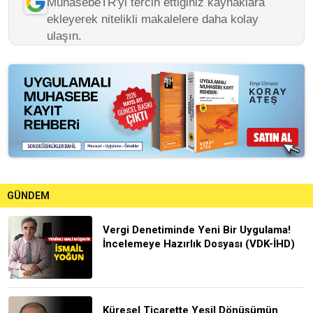
MuhasebeTR'yi tercih ettiğiniz kaynaklara
ekleyerek nitelikli makalelere daha kolay
ulaşın.
GÜNDEM
Vergi Denetiminde Yeni Bir Uygulama!
İncelemeye Hazırlık Dosyası (VDK-İHD)
Küresel Ticarette Yeşil Dönüşümün