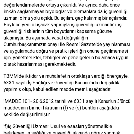
değerlendirmelerde ortaya çıkarıldı. Ve ayrıca daha önce
imkân sağlanmayan biyologlar vb elemanlara da iş güvenliği
uzmanı olma yolu açıldı. Bu açılım, geç kalınmış bir açılımdır.
Böylece yeni oluşacak yapısıyla iş güvenliği uzmanlığı, iş
güvenliği risklerinin tüm boyutlarını kapsama gücüne
ulaşmıştır. Bu aşamada yasal değişikliğin
Cumhurbaşkanımızın onayı ile Resmî Gazete'de yayınlanması
ve uygulamada doğru ve pratik işlerliğin önüne geçilmemesi
için, yönetmelikler, tebliğler ve genelgelerin bu amaca uygun
olarak hazırlanması gerekmektedir.
TBMM'de iktidar ve muhalefetin ortaklaşa verdiği önergeyle,
6331 sayılı İş Sağlığı ve Güvenliği Kanunu'nda değişiklik
yapılmış olup, kabul edilen madde metni, aşağıdadır:
'MADDE 101- 20.6.2012 tarihli ve 6331 sayılı Kanun'un 3'üncü
maddesinin birinci fıkrasının (f) ve (s) bentleri aşağıdaki
şekilde değiştirilmiştir.
'f)İş Güvenliği Uzmanı: Usul ve esasları yönetmelikle
belirlenen, iş sağlığı ve güvenliği alanında görev yapmak