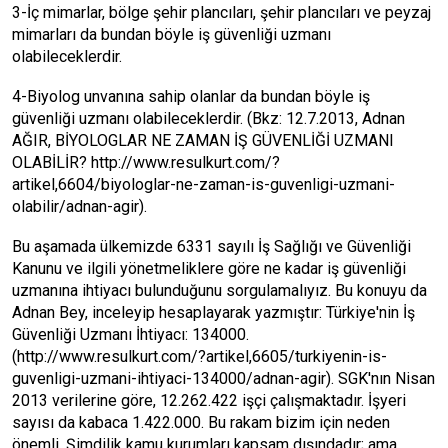
3-İç mimarlar, bölge şehir plancıları, şehir plancıları ve peyzaj
mimarları da bundan böyle iş güvenliği uzmanı
olabileceklerdir.
4-Biyolog unvanına sahip olanlar da bundan böyle iş
güvenliği uzmanı olabileceklerdir. (Bkz: 12.7.2013, Adnan
AĞIR, BİYOLOGLAR NE ZAMAN İŞ GÜVENLİĞİ UZMANI
OLABİLİR? http://www.resulkurt.com/?
artikel,6604/biyologlar-ne-zaman-is-guvenligi-uzmani-
olabilir/adnan-agir).
Bu aşamada ülkemizde 6331 sayılı İş Sağlığı ve Güvenliği
Kanunu ve ilgili yönetmeliklere göre ne kadar iş güvenliği
uzmanına ihtiyacı bulunduğunu sorgulamalıyız. Bu konuyu da
Adnan Bey, inceleyip hesaplayarak yazmıştır: Türkiye'nin İş
Güvenliği Uzmanı İhtiyacı: 134000.
(http://www.resulkurt.com/?artikel,6605/turkiyenin-is-
guvenligi-uzmani-ihtiyaci-134000/adnan-agir). SGK'nın Nisan
2013 verilerine göre, 12.262.422 işçi çalışmaktadır. İşyeri
sayısı da kabaca 1.422.000. Bu rakam bizim için neden
önemli. Şimdilik kamu kurumları kapsam dışındadır; ama