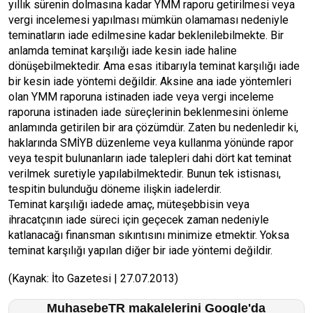
yıllık sürenin dolmasına kadar YMM raporu getirilmesi veya
vergi incelemesi yapılması mümkün olamaması nedeniyle
teminatların iade edilmesine kadar beklenilebilmekte. Bir
anlamda teminat karşılığı iade kesin iade haline
dönüşebilmektedir. Ama esas itibarıyla teminat karşılığı iade
bir kesin iade yöntemi değildir. Aksine ana iade yöntemleri
olan YMM raporuna istinaden iade veya vergi inceleme
raporuna istinaden iade süreçlerinin beklenmesini önleme
anlamında getirilen bir ara çözümdür. Zaten bu nedenledir ki,
haklarında SMİYB düzenleme veya kullanma yönünde rapor
veya tespit bulunanların iade talepleri dahi dört kat teminat
verilmek suretiyle yapılabilmektedir. Bunun tek istisnası,
tespitin bulunduğu döneme ilişkin iadelerdir.
Teminat karşılığı iadede amaç, müteşebbisin veya
ihracatçının iade süreci için geçecek zaman nedeniyle
katlanacağı finansman sıkıntısını minimize etmektir. Yoksa
teminat karşılığı yapılan diğer bir iade yöntemi değildir.
(Kaynak: İto Gazetesi | 27.07.2013)
MuhasebeTR makalelerini Google'da