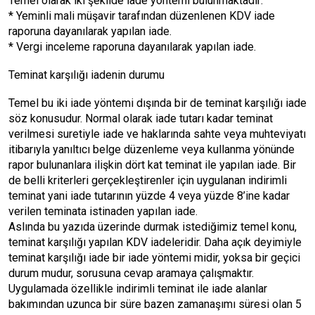
Temel olarak iki şekilde iade yöntemi bulunmaktadır:
* Yeminli mali müşavir tarafından düzenlenen KDV iade
raporuna dayanılarak yapılan iade.
* Vergi inceleme raporuna dayanılarak yapılan iade.
Teminat karşılığı iadenin durumu
Temel bu iki iade yöntemi dışında bir de teminat karşılığı iade
söz konusudur. Normal olarak iade tutarı kadar teminat
verilmesi suretiyle iade ve haklarında sahte veya muhteviyatı
itibarıyla yanıltıcı belge düzenleme veya kullanma yönünde
rapor bulunanlara ilişkin dört kat teminat ile yapılan iade. Bir
de belli kriterleri gerçekleştirenler için uygulanan indirimli
teminat yani iade tutarının yüzde 4 veya yüzde 8’ine kadar
verilen teminata istinaden yapılan iade.
Aslında bu yazıda üzerinde durmak istediğimiz temel konu,
teminat karşılığı yapılan KDV iadeleridir. Daha açık deyimiyle
teminat karşılığı iade bir iade yöntemi midir, yoksa bir geçici
durum mudur, sorusuna cevap aramaya çalışmaktır.
Uygulamada özellikle indirimli teminat ile iade alanlar
bakımından uzunca bir süre bazen zamanaşımı süresi olan 5