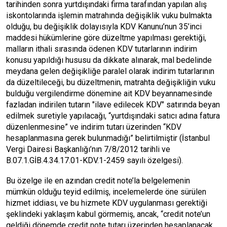
tarihinden sonra yurtdışındaki firma tarafından yapılan alış
iskontolarında işlemin matrahında değişiklik vuku bulmakta
olduğu, bu değişiklik dolayısıyla KDV Kanunu’nun 35’inci
maddesi hükümlerine göre düzeltme yapılması gerektiği,
malların ithali sırasında ödenen KDV tutarlarının indirim
konusu yapıldığı hususu da dikkate alınarak, mal bedelinde
meydana gelen değişikliğe paralel olarak indirim tutarlarının
da düzeltileceği, bu düzeltmenin, matrahta değişikliğin vuku
bulduğu vergilendirme dönemine ait KDV beyannamesinde
fazladan indirilen tutarın "ilave edilecek KDV" satırında beyan
edilmek suretiyle yapılacağı, “yurtdışındaki satıcı adına fatura
düzenlenmesine” ve indirim tutarı üzerinden “KDV
hesaplanmasına gerek bulunmadığı” belirtilmiştir (İstanbul
Vergi Dairesi Başkanlığı’nın 7/8/2012 tarihli ve
B.07.1.GİB.4.34.17.01-KDV.1-2459 sayılı özelgesi).
Bu özelge ile en azından credit note’la belgelemenin
mümkün olduğu teyid edilmiş, incelemelerde öne sürülen
hizmet iddiası, ve bu hizmete KDV uygulanması gerektiği
şeklindeki yaklaşım kabul görmemiş, ancak, “credit note’un
geldiği dönemde credit note tutarı üzerinden hesaplanacak