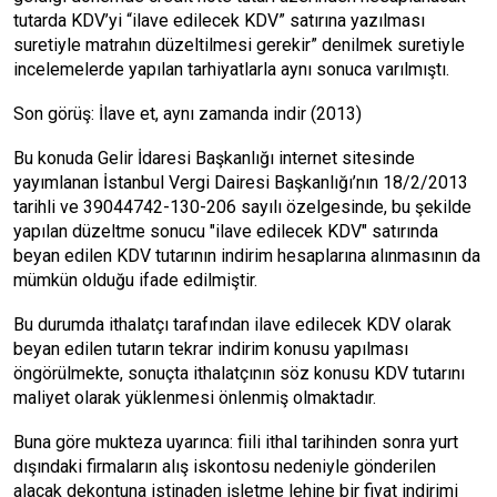
tutarda KDV’yi “ilave edilecek KDV” satırına yazılması
suretiyle matrahın düzeltilmesi gerekir” denilmek suretiyle
incelemelerde yapılan tarhiyatlarla aynı sonuca varılmıştı.
Son görüş: İlave et, aynı zamanda indir (2013)
Bu konuda Gelir İdaresi Başkanlığı internet sitesinde
yayımlanan İstanbul Vergi Dairesi Başkanlığı’nın 18/2/2013
tarihli ve 39044742-130-206 sayılı özelgesinde, bu şekilde
yapılan düzeltme sonucu "ilave edilecek KDV" satırında
beyan edilen KDV tutarının indirim hesaplarına alınmasının da
mümkün olduğu ifade edilmiştir.
Bu durumda ithalatçı tarafından ilave edilecek KDV olarak
beyan edilen tutarın tekrar indirim konusu yapılması
öngörülmekte, sonuçta ithalatçının söz konusu KDV tutarını
maliyet olarak yüklenmesi önlenmiş olmaktadır.
Buna göre mukteza uyarınca: fiili ithal tarihinden sonra yurt
dışındaki firmaların alış iskontosu nedeniyle gönderilen
alacak dekontuna istinaden işletme lehine bir fiyat indirimi