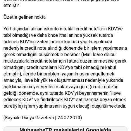
etmiştir.
Özetle gelinen nokta
Yurt dışından alınan iskonto nitelikli credit note’ların KDV’ye
tabi olmadığı ve daha önce ithal anında yüksek tutarda
ödenen KDV’nin zaten indirim konusu yapılmış olması
nedeniyle credit note alındığı dönemde bir işlem yapılmasına
gerek olmadığını düşünmekle beraber (Mali İdare de bu
muktezalarla credit notelar için fatura düzenlenmesine gerek
olmadığını, credit noteların KDV’ye tabi olmadığını kabul
etmiştir.), ileride bir problem yaşanılmasını engellemek
amacıyla, ilave bir yük te oluşturmaması nedeniyle yukarıda
açıklamalarına yer verilen muktezaya göre (credit note’un
geldiği dönemde, aynı tutarda KDV’yi beyannamenin “ilave
edilecek KDV” ve “indirilecek KDV” satırlarında beyan etmek
suretiyle) işlem yapılmasının uygun olacağı düşünülmektedir.
(Kaynak: Dünya Gazetesi | 24.07.2013)
MuhasebeTR makalelerini Google'da