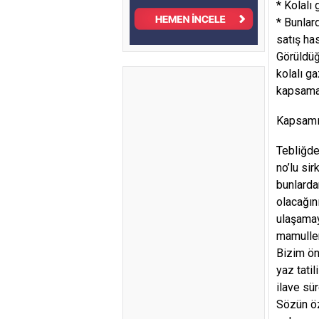
* Kolalı 
* Bunlar
satış has
Görüldüğ
kolalı g
kapsama 
Kapsamı
Tebliğde
no’lu sir
bunlarda
olacağın
ulaşamay
mamuller
Bizim ön
yaz tati
ilave sür
Sözün öz