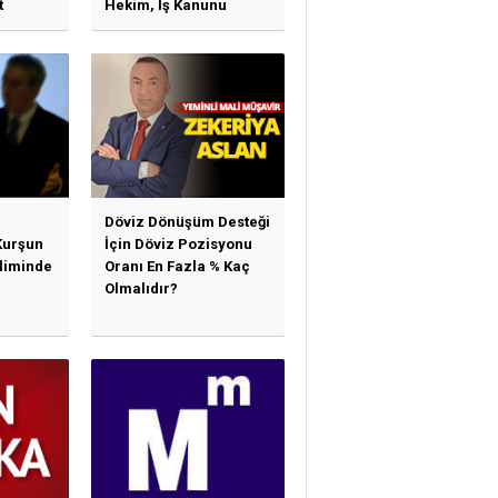
t
Hekim, İş Kanunu
)
Hükümlerinden
arı)
Yararlanabilir Mi?
Döviz Dönüşüm Desteği
Kurşun
İçin Döviz Pozisyonu
sliminde
Oranı En Fazla % Kaç
Olmalıdır?