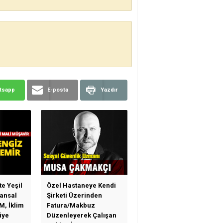
tsapp
E-posta
Yazdır
te Yeşil
Özel Hastaneye Kendi
ansal
Şirketi Üzerinden
M, İklim
Fatura/Makbuz
iye
Düzenleyerek Çalışan