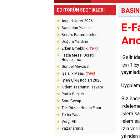
BASIN
EDİTÖRÜN SEÇTİKLERİ
Asgari Ücret 2026
E-F
Basından Yazılar
Bordro Parametreleri
Arı
Doğum Yardımı
Erken Emeklilik
(Yeni)
Fazla Mesai Ücreti
Gelir İd
Hesaplama
için 1 E
Güncel Mevzuat
yayınladı
İşsizlik Maaşı
(Yeni)
İşten Çıkış Kodları 2026
Uygulama
Kıdem Tazminatı Tavanı
Pratik Bilgiler
Biz öncel
Soru-Cevap
irdeleme
Tek Düzen Hesap Planı
işlem sa
Torba Yasa
işlem sa
Vergi Affı
izin veri
Yazarlarımız
yılından 