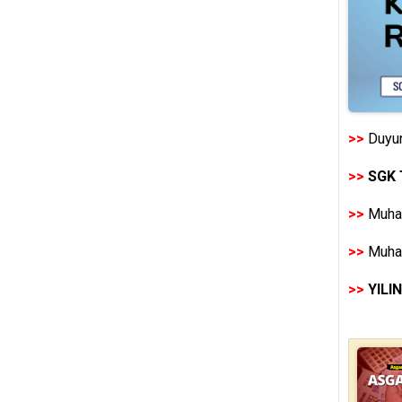
>>
Duyur
>>
SGK 
>>
Muhas
>>
Muhas
>>
YILI