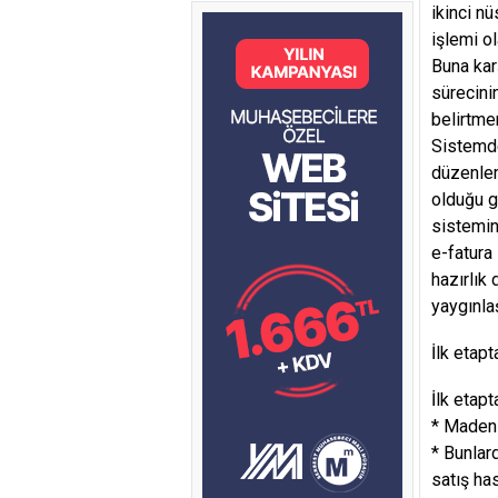
ikinci n
işlemi o
Buna kar
sürecini
belirtme
Sistemde
düzenlem
olduğu g
sistemin
e-fatura
hazırlık
yaygınla
İlk etap
İlk etap
* Madeni
* Bunlar
satış has