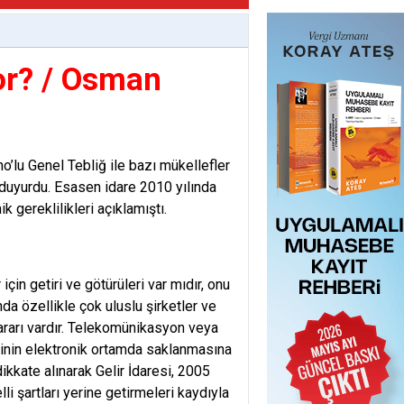
or? / Osman
o’lu Genel Tebliğ ile bazı mükellefler
 duyurdu. Esasen idare 2010 yılında
k gereklilikleri açıklamıştı.
çin getiri ve götürüleri var mıdır, onu
a özellikle çok uluslu şirketler ve
yararı vardır. Telekomünikasyon veya
erinin elektronik ortamda saklanmasına
dikkate alınarak Gelir İdaresi, 2005
li şartları yerine getirmeleri kaydıyla