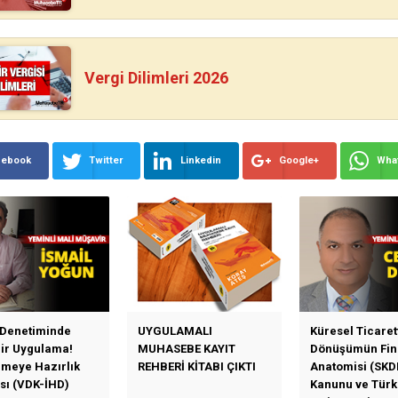
Vergi Dilimleri 2026
cebook
Twitter
Linkedin
Google+
Wha
 Denetiminde
UYGULAMALI
Küresel Ticaret
Bir Uygulama!
MUHASEBE KAYIT
Dönüşümün Fin
emeye Hazırlık
REHBERİ KİTABI ÇIKTI
Anatomisi (SKD
sı (VDK-İHD)
Kanunu ve Türk