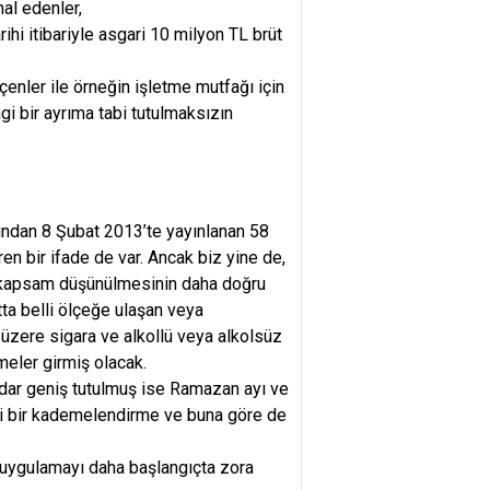
hal edenler,
ihi itibariyle asgari 10 milyon TL brüt
enler ile örneğin işletme mutfağı için
gi bir ayrıma tabi tutulmaksızın
fından 8 Şubat 2013’te yayınlanan 58
ren bir ifade de var. Ancak biz yine de,
bir kapsam düşünülmesinin daha doğru
tta belli ölçeğe ulaşan veya
 üzere sigara ve alkollü veya alkolsüz
meler girmiş olacak.
adar geniş tutulmuş ise Ramazan ayı ve
yeni bir kademelendirme ve buna göre de
r uygulamayı daha başlangıçta zora