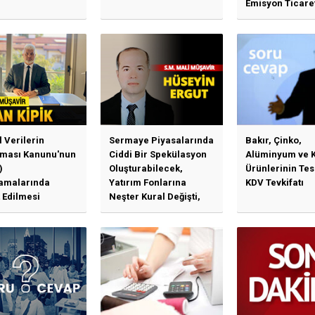
Emisyon Ticare
Sistemi (TR-ETS
Uygulama Esasl
l Verilerin
Sermaye Piyasalarında
Bakır, Çinko,
ması Kanunu'nun
Ciddi Bir Spekülasyon
Alüminyum ve 
)
Oluşturabilecek,
Ürünlerinin Te
amalarında
Yatırım Fonlarına
KDV Tevkifatı
 Edilmesi
Neşter Kural Değişti,
en Özet Başlıklar
SPK’dan Kritik Hamle
Haberlerine Sermaye
Piyasası Kurulundan
Yalanlama Ve Yerinde
Bir Açıklama Geldi