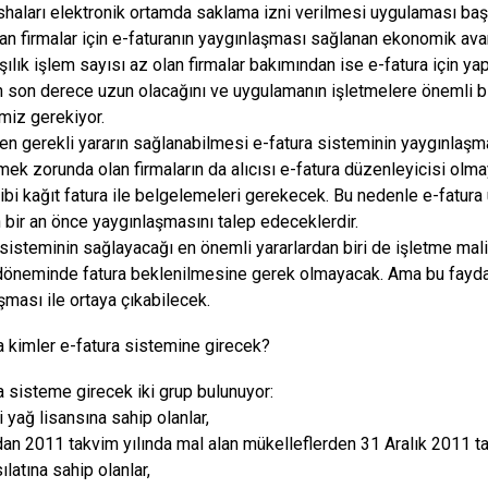
üshaları elektronik ortamda saklama izni verilmesi uygulaması baş
lan firmalar için e-faturanın yaygınlaşması sağlanan ekonomik avant
şılık işlem sayısı az olan firmalar bakımından ise e-fatura için ya
n son derece uzun olacağını ve uygulamanın işletmelere önemli b
miz gerekiyor.
n gerekli yararın sağlanabilmesi e-fatura sisteminin yaygınlaşma 
ek zorunda olan firmaların da alıcısı e-fatura düzenleyicisi olmay
ibi kağıt fatura ile belgelemeleri gerekecek. Bu nedenle e-fatur
 bir an önce yaygınlaşmasını talep edeceklerdir.
 sisteminin sağlayacağı en önemli yararlardan biri de işletme ma
 döneminde fatura beklenilmesine gerek olmayacak. Ama bu fayd
şması ile ortaya çıkabilecek.
ta kimler e-fatura sistemine girecek?
ta sisteme girecek iki grup bulunuyor:
 yağ lisansına sahip olanlar,
dan 2011 takvim yılında mal alan mükelleflerden 31 Aralık 2011 tar
ılatına sahip olanlar,