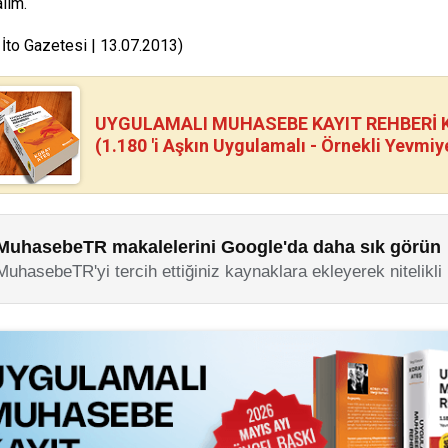
lım.
 İto Gazetesi | 13.07.2013)
UYGULAMALI MUHASEBE KAYIT REHBERİ Kİ
(1.180 'i Aşkın Uygulamalı - Örnekli Yevmiy
MuhasebeTR makalelerini Google'da daha sık görün
MuhasebeTR'yi tercih ettiğiniz kaynaklara ekleyerek nitelikli