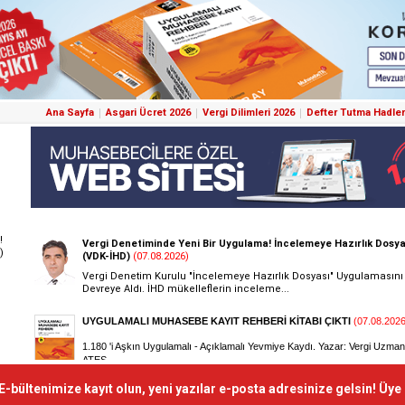
Ana Sayfa
Asgari Ücret 2026
Vergi Dilimleri 2026
Defter Tutma Hadler
!
)
E-bültenimize kayıt olun, yeni yazılar e-posta adresinize gelsin! Üye