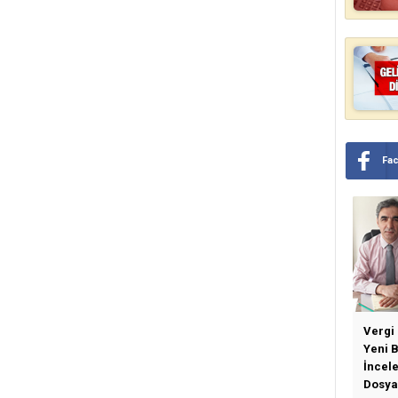
Fa
Vergi
Yeni 
İncel
Dosya