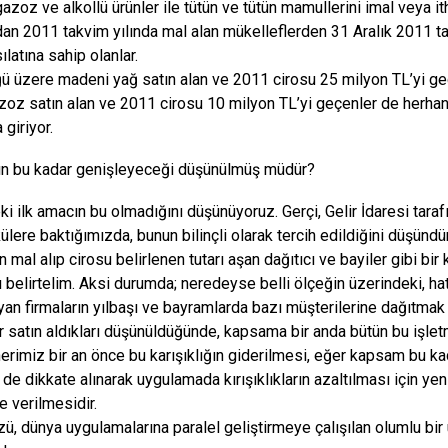
gazoz ve alkollü ürünler ile tütün ve tütün mamullerini imal veya it
dan 2011 takvim yılında mal alan mükelleflerden 31 Aralık 2011 tar
ılatına sahip olanlar.
ü üzere madeni yağ satın alan ve 2011 cirosu 25 milyon TL’yi geç
azoz satın alan ve 2011 cirosu 10 milyon TL’yi geçenler de herhan
giriyor.
n bu kadar genişleyeceği düşünülmüş müdür?
ki ilk amacın bu olmadığını düşünüyoruz. Gerçi, Gelir İdaresi tara
külere baktığımızda, bunun bilinçli olarak tercih edildiğini düşündü
n mal alıp cirosu belirlenen tutarı aşan dağıtıcı ve bayiler gibi 
ı belirtelim. Aksi durumda; neredeyse belli ölçeğin üzerindeki, ha
an firmaların yılbaşı ve bayramlarda bazı müşterilerine dağıtmak
 satın aldıkları düşünüldüğünde, kapsama bir anda bütün bu işlet
erimiz bir an önce bu karışıklığın giderilmesi, eğer kapsam bu k
li de dikkate alınarak uygulamada kırışıklıkların azaltılması için 
e verilmesidir.
ü, dünya uygulamalarına paralel geliştirmeye çalışılan olumlu bi