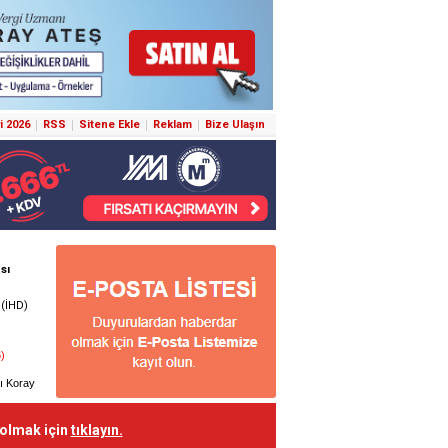
i 2026
RSS
Sitene Ekle
Reklam
Bize Ulaşın
 olmak için
tıklayın.