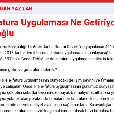
DAN YAZILAR
atura Uygulaması Ne Getiriy
oğlu
aresi Başkanlığı 14 Aralık tarihli Resmi Gazete’de yayınlanan 421 n
ylül 2013 tarihinden itibaren e-fatura uygulamasının başlayacağını
ğı 397 no’lu Genel Tebliğ ile de e-fatura uygulamasına ilişkin tekni
nın getiri ve götürüleri nelerdir?
ikle e-fatura uygulamasının dünyadaki gelişim seyrini ve firmalar i
ye çalışalım. Öncelikle e-fatura uygulamasının günümüz dünyasınd
yısı çok olan şirketler bakımından büyük bir maliyet azaltılması 
yısı yüksek olan perakende firmalarında faturaların ikinci örnekl
lmesi bile önemli maliyet avantajları sağlamaktadır. Bu avantajlar 
itibaren e-faturanın hazırlık aşamalarından olarak bazı firmalara bel