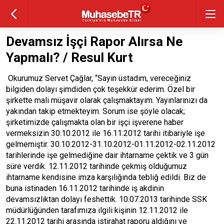
Devamsız İşçi Rapor Alırsa Ne
Yapmalı? / Resul Kurt
Okurumuz Servet Çağlar, “Sayın üstadım, vereceğiniz
bilgiden dolayı şimdiden çok teşekkür ederim. Özel bir
şirkette mali müşavir olarak çalışmaktayım. Yayınlarınızı da
yakından takip etmekteyim. Sorum ise şöyle olacak;
şirketimizde çalışmakta olan bir işçi işverene haber
vermeksizin 30.10.2012 ile 16.11.2012 tarihi itibariyle işe
gelmemiştir. 30.10.2012-31.10.2012-01.11.2012-02.11.2012
tarihlerinde işe gelmediğine dair ihtarname çektik ve 3 gün
süre verdik. 12.11.2012 tarihinde çekmiş olduğumuz
ihtarname kendisine imza karşılığında tebliğ edildi. Biz de
buna istinaden 16.11.2012 tarihinde iş akdinin
devamsızlıktan dolayı feshettik. 10.07.2013 tarihinde SSK
müdürlüğünden tarafımıza ilgili kişinin 12.11.2012 ile
22.11.2012 tarihi arasında istirahat raporu aldığını ve