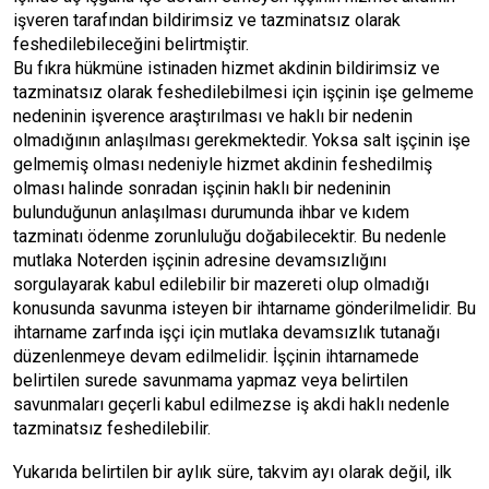
işveren tarafından bildirimsiz ve tazminatsız olarak
feshedilebileceğini belirtmiştir.
Bu fıkra hükmüne istinaden hizmet akdinin bildirimsiz ve
tazminatsız olarak feshedilebilmesi için işçinin işe gelmeme
nedeninin işverence araştırılması ve haklı bir nedenin
olmadığının anlaşılması gerekmektedir. Yoksa salt işçinin işe
gelmemiş olması nedeniyle hizmet akdinin feshedilmiş
olması halinde sonradan işçinin haklı bir nedeninin
bulunduğunun anlaşılması durumunda ihbar ve kıdem
tazminatı ödenme zorunluluğu doğabilecektir. Bu nedenle
mutlaka Noterden işçinin adresine devamsızlığını
sorgulayarak kabul edilebilir bir mazereti olup olmadığı
konusunda savunma isteyen bir ihtarname gönderilmelidir. Bu
ihtarname zarfında işçi için mutlaka devamsızlık tutanağı
düzenlenmeye devam edilmelidir. İşçinin ihtarnamede
belirtilen surede savunmama yapmaz veya belirtilen
savunmaları geçerli kabul edilmezse iş akdi haklı nedenle
tazminatsız feshedilebilir.
Yukarıda belirtilen bir aylık süre, takvim ayı olarak değil, ilk