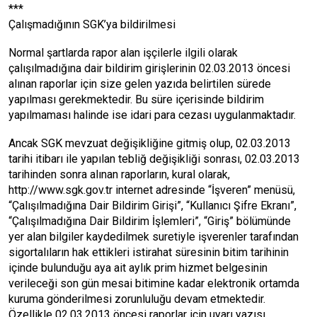
***
Çalışmadığının SGK’ya bildirilmesi
Normal şartlarda rapor alan işçilerle ilgili olarak
çalışılmadığına dair bildirim girişlerinin 02.03.2013 öncesi
alınan raporlar için size gelen yazıda belirtilen sürede
yapılması gerekmektedir. Bu süre içerisinde bildirim
yapılmaması halinde ise idari para cezası uygulanmaktadır.
Ancak SGK mevzuat değişikliğine gitmiş olup, 02.03.2013
tarihi itibarı ile yapılan tebliğ değişikliği sonrası, 02.03.2013
tarihinden sonra alınan raporların, kural olarak,
http://www.sgk.gov.tr internet adresinde “İşveren” menüsü,
“Çalışılmadığına Dair Bildirim Girişi”, “Kullanıcı Şifre Ekranı”,
“Çalışılmadığına Dair Bildirim İşlemleri”, “Giriş” bölümünde
yer alan bilgiler kaydedilmek suretiyle işverenler tarafından
sigortalıların hak ettikleri istirahat süresinin bitim tarihinin
içinde bulunduğu aya ait aylık prim hizmet belgesinin
verileceği son gün mesai bitimine kadar elektronik ortamda
kuruma gönderilmesi zorunluluğu devam etmektedir.
Özellikle 02.03.2013 öncesi raporlar için uyarı yazısı