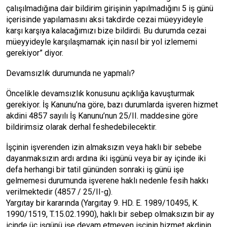
çalışılmadığına dair bildirim girişinin yapılmadığını 5 iş günü
içerisinde yapılamasını aksi takdirde cezai müeyyideyle
karşı karşıya kalacağımızı bize bildirdi. Bu durumda cezai
müeyyideyle karşılaşmamak için nasıl bir yol izlememi
gerekiyor” diyor.
Devamsızlık durumunda ne yapmalı?
Öncelikle devamsızlık konusunu açıklığa kavuşturmak
gerekiyor. İş Kanunu’na göre, bazı durumlarda işveren hizmet
akdini 4857 sayılı İş Kanunu’nun 25/II. maddesine göre
bildirimsiz olarak derhal feshedebilecektir.
İşçinin işverenden izin almaksızın veya haklı bir sebebe
dayanmaksızın ardı ardına iki işgünü veya bir ay içinde iki
defa herhangi bir tatil gününden sonraki iş günü işe
gelmemesi durumunda işverene haklı nedenle fesih hakkı
verilmektedir (4857 / 25/II-g).
Yargıtay bir kararında (Yargıtay 9. HD. E. 1989/10495, K.
1990/1519, T.15.02.1990), haklı bir sebep olmaksızın bir ay
içinde üç işgünü işe devam etmeyen işçinin hizmet akdinin