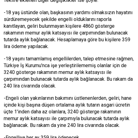
Teklife eklenen diğer değişiklikler ise şöyle:
-18 yaş üstünde olan, başkasının yardımı olmaksızın hayatını
sürdüremeyecek şekilde engelli olduklarını raporla
kanıtlayan, geliri bulunmayan kişilere 4860 gösterge
rakamının memur aylık katsayısı ile çarpımından bulunacak
tutarda aylık bağlanacak. Hesaplamaya göre bu kişilere 359
lira ödeme yapılacak.
-18 yaşını tamamlamış engellilerden, talep etmesine rağmen,
Türkiye İş Kurumu'nca işe yerleştirilememiş olanlar için de
3240 gösterge rakamının memur aylık katsayısı ile
çarpımından bulunacak tutarda aylık bağlanacak. Bu rakam da
240 lira civarında olacak.
-Engeli olan yakınlarının bakımını üstlenenlerden, geliri, hane
içinde kişi başına düşen ortalama aylık tutarın asgari ücretin
üçte 1'inden daha az olanlara, 3240 gösterge rakamının
memur aylık katsayısı ile çarpımıyla bulunacak tutarda aylık
bağlanacak. Bu rakam da yine 240 lira civarında olacak.
-Engelliye her ay 359 lira ödenecek