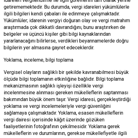
idareleri vergilendirme ile ilgili görevlerini tam olarak yerine
getirememektedir. Bu durumda, vergi idareleri yükümlülerle
ilgili bilgileri kendi çabaları ile edinmeye çalışmaktadır.
Yükümlüler; idarenin vergiyi doğuran olay ve vergi matrahım
araştırmada çok dikkatli davrandığını, bunu araştırırken de
belgeler ve üçüncü kişiler gibi bilgi kaynaklarından
yararlanacağını bilirlerse, verdikleri beyannamelerde doğru
bilgilerin yer almasına gayret edeceklerdir.
Yoklama, inceleme, bilgi toplama
Vergisel olayların sağlıklı bir şekilde kavranabilmesi büyük
ölçüde bilgi toplamanın etkinliğine bağlıdır. Bilgi toplama
mekanizmasının sağlıklı işleyişi özellikle vergi
incelenmesine alınması gereken mükelleflerin saptanması
bakımından büyük önem taşır. Vergi idaresi, gerçekleştirdiği
yoklama ve vergi incelemeleriyle vergi güvenliğini
sağlamaya çalışmaktadır. Yoklama, esasen mükelleflerin
vergi dairesi içerisinde kâğıt üzerinde gözüken
faaliyetlerinin fotoğrafının çekilmesidir. Yoklama gerek
mükelleflerin ve durumlarının, gerekse mükellefiyetle ilgili