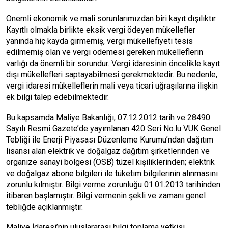
Önemli ekonomik ve mali sorunlarımızdan biri kayıt dışılıktır.
Kayıtlı olmakla birlikte eksik vergi ödeyen mükellefler
yanında hiç kayda girmemiş, vergi mükellefiyeti tesis
edilmemiş olan ve vergi ödemesi gereken mükelleflerin
varlığı da önemli bir sorundur. Vergi idaresinin öncelikle kayıt
dışı mükellefleri saptayabilmesi gerekmektedir. Bu nedenle,
vergi idaresi mükelleflerin mali veya ticari uğraşılarına ilişkin
ek bilgi talep edebilmektedir.
Bu kapsamda Maliye Bakanlığı, 07.12.2012 tarih ve 28490
Sayılı Resmi Gazete’de yayımlanan 420 Seri No.lu VUK Genel
Tebliği ile Enerji Piyasası Düzenleme Kurumu’ndan dağıtım
lisansı alan elektrik ve doğalgaz dağıtım şirketlerinden ve
organize sanayi bölgesi (OSB) tüzel kişiliklerinden; elektrik
ve doğalgaz abone bilgileri ile tüketim bilgilerinin alınmasını
zorunlu kılmıştır. Bilgi verme zorunluğu 01.01.2013 tarihinden
itibaren başlamıştır. Bilgi vermenin şekli ve zamanı genel
tebliğde açıklanmıştır.
Maliye İdaresi’nin uluslararası bilgi toplama yetkisi