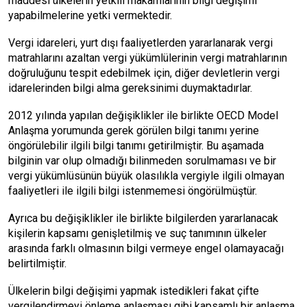
maddesi ülkelerin yetkili makamlarının bilgi değişimi
yapabilmelerine yetki vermektedir.
Vergi idareleri, yurt dışı faaliyetlerden yararlanarak vergi
matrahlarını azaltan vergi yükümlülerinin vergi matrahlarının
doğruluğunu tespit edebilmek için, diğer devletlerin vergi
idarelerinden bilgi alma gereksinimi duymaktadırlar.
2012 yılında yapılan değişiklikler ile birlikte OECD Model
Anlaşma yorumunda gerek görülen bilgi tanımı yerine
öngörülebilir ilgili bilgi tanımı getirilmiştir. Bu aşamada
bilginin var olup olmadığı bilinmeden sorulmaması ve bir
vergi yükümlüsünün büyük olasılıkla vergiyle ilgili olmayan
faaliyetleri ile ilgili bilgi istenmemesi öngörülmüştür.
Ayrıca bu değişiklikler ile birlikte bilgilerden yararlanacak
kişilerin kapsamı genişletilmiş ve suç tanımının ülkeler
arasında farklı olmasının bilgi vermeye engel olamayacağı
belirtilmiştir.
Ülkelerin bilgi değişimi yapmak istedikleri fakat çifte
vergilendirmeyi önleme anlaşması gibi kapsamlı bir anlaşma