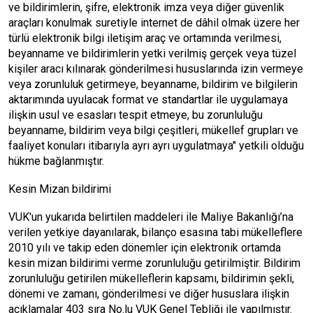
ve bildirimlerin, şifre, elektronik imza veya diğer güvenlik
araçları konulmak suretiyle internet de dâhil olmak üzere her
türlü elektronik bilgi iletişim araç ve ortamında verilmesi,
beyanname ve bildirimlerin yetki verilmiş gerçek veya tüzel
kişiler aracı kılınarak gönderilmesi hususlarında izin vermeye
veya zorunluluk getirmeye, beyanname, bildirim ve bilgilerin
aktarımında uyulacak format ve standartlar ile uygulamaya
ilişkin usul ve esasları tespit etmeye, bu zorunluluğu
beyanname, bildirim veya bilgi çeşitleri, mükellef grupları ve
faaliyet konuları itibarıyla ayrı ayrı uygulatmaya" yetkili olduğu
hükme bağlanmıştır.
Kesin Mizan bildirimi
VUK'un yukarıda belirtilen maddeleri ile Maliye Bakanlığı’na
verilen yetkiye dayanılarak, bilanço esasına tabi mükelleflere
2010 yılı ve takip eden dönemler için elektronik ortamda
kesin mizan bildirimi verme zorunluluğu getirilmiştir. Bildirim
zorunluluğu getirilen mükelleflerin kapsamı, bildirimin şekli,
dönemi ve zamanı, gönderilmesi ve diğer hususlara ilişkin
açıklamalar 403 sıra No.lu VUK Genel Tebliği ile yapılmıştır.