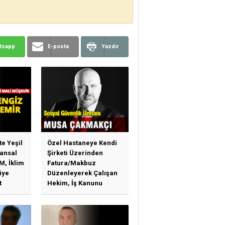
tsapp
E-posta
Yazdır
te Yeşil
Özel Hastaneye Kendi
ansal
Şirketi Üzerinden
M, İklim
Fatura/Makbuz
iye
Düzenleyerek Çalışan
t
Hekim, İş Kanunu
)
Hükümlerinden
arı)
Yararlanabilir Mi?