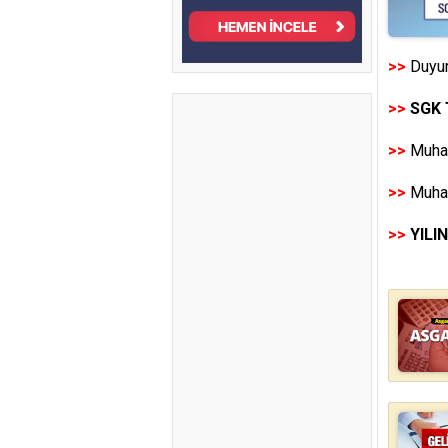
>>
Duyur
>>
SGK 
>>
Muhas
>>
Muhas
>>
YILI