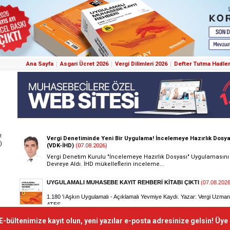
Ana Sayfa
Asgari Ücret 2026
Vergi Dilimleri 2026
Defter Tutma Hadler
!
)
E-bültenimize kayıt olun, yeni yazılar e-posta adresinize gelsin! Üye