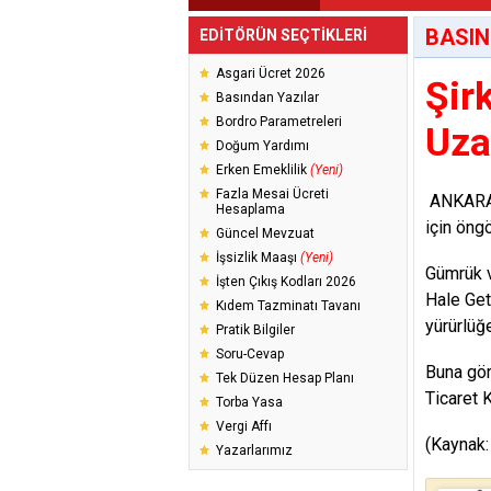
BASIN
EDİTÖRÜN SEÇTİKLERİ
Asgari Ücret 2026
Şir
Basından Yazılar
Bordro Parametreleri
Uzat
Doğum Yardımı
Erken Emeklilik
(Yeni)
Fazla Mesai Ücreti
ANKARA -
Hesaplama
için öng
Güncel Mevzuat
İşsizlik Maaşı
(Yeni)
Gümrük v
İşten Çıkış Kodları 2026
Hale Get
Kıdem Tazminatı Tavanı
yürürlüğe
Pratik Bilgiler
Soru-Cevap
Buna gör
Tek Düzen Hesap Planı
Ticaret 
Torba Yasa
Vergi Affı
(Kaynak:
Yazarlarımız