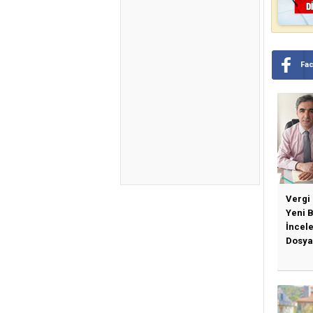
Fa
Vergi
Yeni 
İncel
Dosya