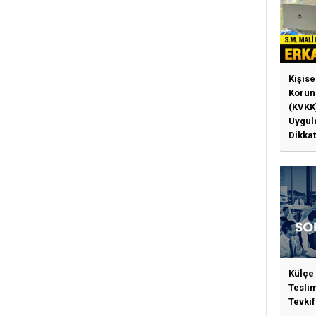
Kişise
Korun
(KVKK
Uygul
Dikkat
Gerek
Külçe
Tesli
Tevkif