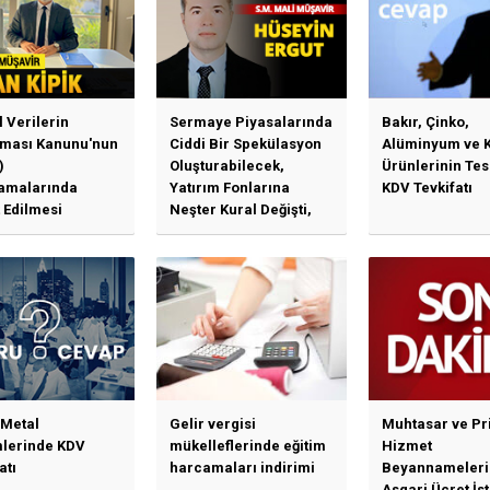
l Verilerin
Sermaye Piyasalarında
Bakır, Çinko,
ması Kanunu'nun
Ciddi Bir Spekülasyon
Alüminyum ve 
)
Oluşturabilecek,
Ürünlerinin Te
amalarında
Yatırım Fonlarına
KDV Tevkifatı
 Edilmesi
Neşter Kural Değişti,
en Özet Başlıklar
SPK’dan Kritik Hamle
Haberlerine Sermaye
Piyasası Kurulundan
Yalanlama Ve Yerinde
Bir Açıklama Geldi
 Metal
Gelir vergisi
Muhtasar ve Pr
mlerinde KDV
mükelleflerinde eğitim
Hizmet
atı
harcamaları indirimi
Beyannameleri
Asgari Ücret İs