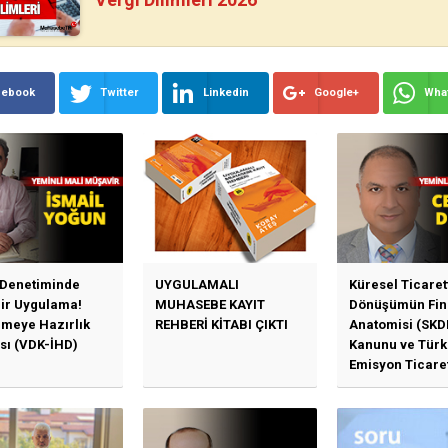
cebook
Twitter
Linkedin
Google+
Wha
 Denetiminde
UYGULAMALI
Küresel Ticaret
Bir Uygulama!
MUHASEBE KAYIT
Dönüşümün Fin
emeye Hazırlık
REHBERİ KİTABI ÇIKTI
Anatomisi (SKD
sı (VDK-İHD)
Kanunu ve Türk
Emisyon Ticare
Sistemi (TR-ETS
Uygulama Esasl