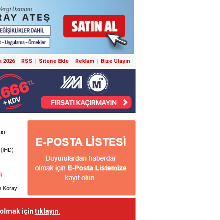
i 2026
RSS
Sitene Ekle
Reklam
Bize Ulaşın
 olmak için
tıklayın.