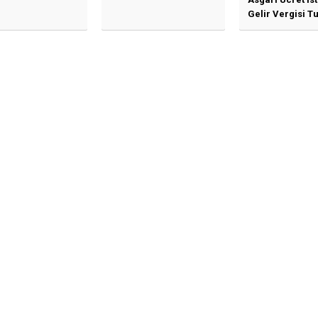
Gelir Vergisi Tu
Güncellenmesi
İlişkin Duyuru