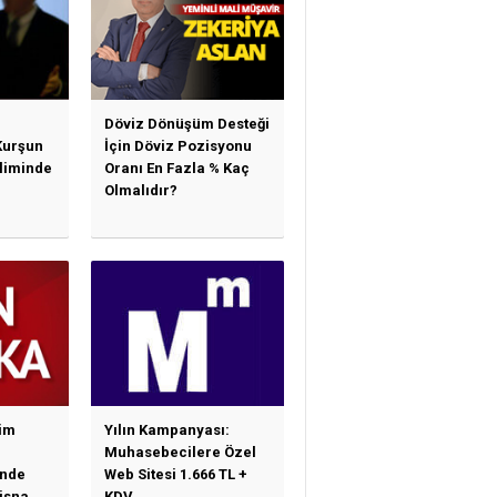
Döviz Dönüşüm Desteği
Kurşun
İçin Döviz Pozisyonu
sliminde
Oranı En Fazla % Kaç
Olmalıdır?
im
Yılın Kampanyası:
Muhasebecilere Özel
nde
Web Sitesi 1.666 TL +
tisna
KDV