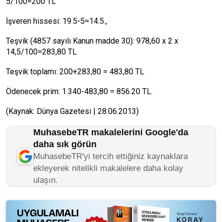
5/100=200 TL
İşveren hissesi: 19.5-5=14.5.,
Teşvik (4857 sayılı Kanun madde 30): 978,60 x 2 x
14,5/100=283,80 TL
Teşvik toplamı: 200+283,80 = 483,80 TL
Ödenecek prim: 1.340-483,80 = 856.20 TL.
(Kaynak: Dünya Gazetesi | 28.06.2013)
MuhasebeTR makalelerini Google'da
daha sık görün
MuhasebeTR'yi tercih ettiğiniz kaynaklara
ekleyerek nitelikli makalelere daha kolay
ulaşın.