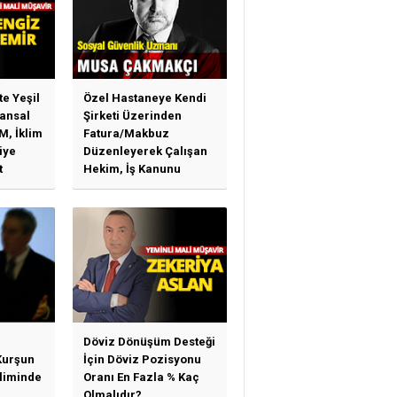
te Yeşil
Özel Hastaneye Kendi
ansal
Şirketi Üzerinden
M, İklim
Fatura/Makbuz
iye
Düzenleyerek Çalışan
t
Hekim, İş Kanunu
)
Hükümlerinden
arı)
Yararlanabilir Mi?
Döviz Dönüşüm Desteği
Kurşun
İçin Döviz Pozisyonu
sliminde
Oranı En Fazla % Kaç
Olmalıdır?