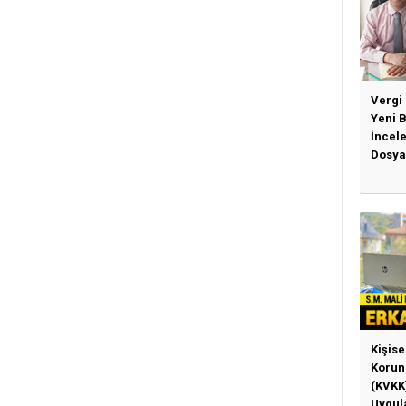
Vergi
Yeni 
İncel
Dosya
Kişise
Korun
(KVKK
Uygul