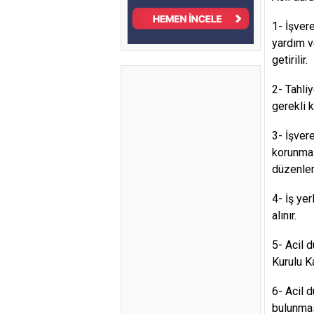
1- İşver
yardım v
getirilir.
2- Tahli
gerekli k
3- İşver
korunmas
düzenleme
4- İş yer
alınır.
5- Acil 
Kurulu K
6- Acil 
bulunmas