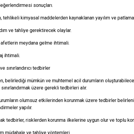
değerlendirmesi sonuçları.
n, tehlikeli kimyasal maddelerden kaynaklanan yayılım ve patlama 
rdım ve tahliye gerektirecek olaylar.
 afetlerin meydana gelme ihtimali.
j ihtimali.
ve sınırlandırıcı tedbirler
en, belirlediği mümkün ve muhtemel acil durumların oluşturabilec
i sınırlandırmak üzere gerekli tedbirleri alır.
durumların olumsuz etkilerinden korunmak üzere tedbirler belirle
dirmeler yapılır.
cak tedbirler, risklerden korunma ilkelerine uygun olur ve toplu ko
um müdahale ve tahliye yöntemleri