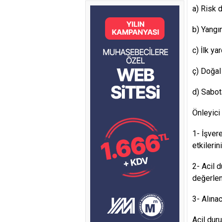
a) Risk 
b) Yangı
c) İlk ya
ç) Doğal
d) Sabota
Önleyici 
1- İşver
etkilerin
2- Acil 
değerlen
3- Alına
Acil dur