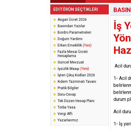
BASIN
EDİTÖRÜN SEÇTİKLERİ
Asgari Ücret 2026
İş 
Basından Yazılar
Bordro Parametreleri
Yön
Doğum Yardımı
Erken Emeklilik
(Yeni)
Haz
Fazla Mesai Ücreti
Hesaplama
Güncel Mevzuat
Acil dur
İşsizlik Maaşı
(Yeni)
İşten Çıkış Kodları 2026
1- Acil 
Kıdem Tazminatı Tavanı
belirlenm
Pratik Bilgiler
belirlen
Soru-Cevap
durum pl
Tek Düzen Hesap Planı
Torba Yasa
Acil dur
Vergi Affı
Yazarlarımız
1- İş ye