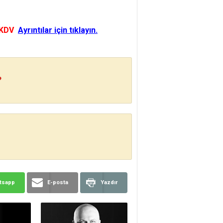
 KDV
Ayrıntılar için tıklayın.
?
tsapp
E-posta
Yazdır