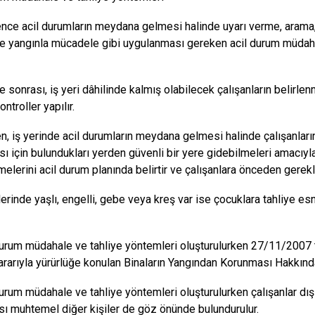
ence acil durumların meydana gelmesi halinde uyarı verme, arama, 
e yangınla mücadele gibi uygulanması gereken acil durum müdahale
ye sonrası, iş yeri dâhilinde kalmış olabilecek çalışanların belirl
ontroller yapılır.
en, iş yerinde acil durumların meydana gelmesi halinde çalışanla
ı için bulundukları yerden güvenli bir yere gidebilmeleri amacıyl
lerini acil durum planında belirtir ve çalışanlara önceden gerekli 
lerinde yaşlı, engelli, gebe veya kreş var ise çocuklara tahliye es
durum müdahale ve tahliye yöntemleri oluşturulurken 27/11/2007 t
ararıyla yürürlüğe konulan Binaların Yangından Korunması Hakkında
durum müdahale ve tahliye yöntemleri oluşturulurken çalışanlar dışı
ı muhtemel diğer kişiler de göz önünde bulundurulur.