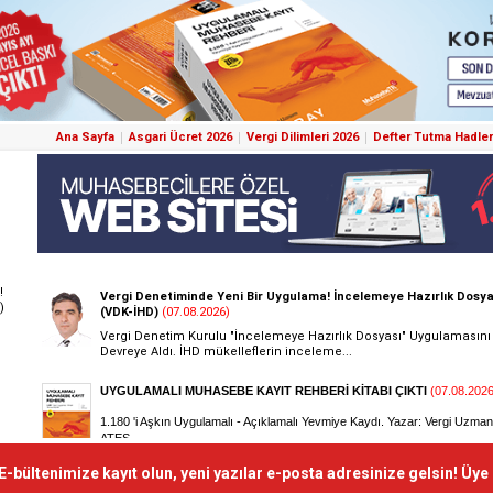
Ana Sayfa
Asgari Ücret 2026
Vergi Dilimleri 2026
Defter Tutma Hadler
!
)
E-bültenimize kayıt olun, yeni yazılar e-posta adresinize gelsin! Üye