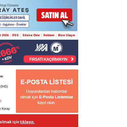
i 2026
RSS
Sitene Ekle
Reklam
Bize Ulaşın
 olmak için
tıklayın.