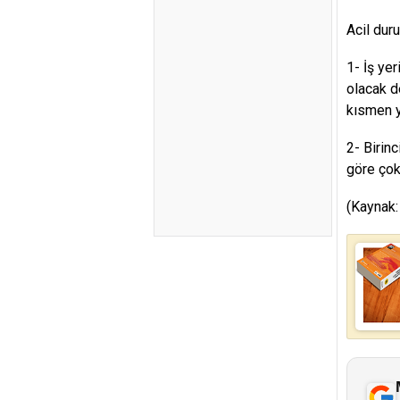
Acil dur
1- İş ye
olacak d
kısmen y
2- Birinc
göre çok 
(Kaynak: