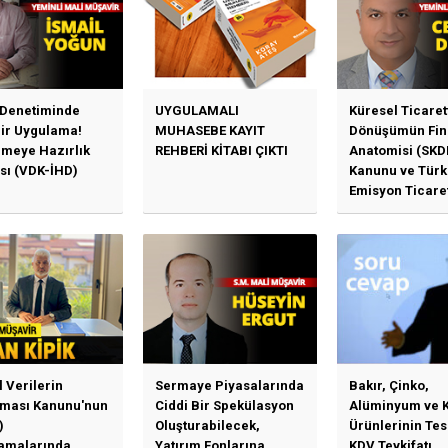
 Denetiminde
UYGULAMALI
Küresel Ticaret
Bir Uygulama!
MUHASEBE KAYIT
Dönüşümün Fin
emeye Hazırlık
REHBERİ KİTABI ÇIKTI
Anatomisi (SKD
sı (VDK-İHD)
Kanunu ve Türk
Emisyon Ticare
Sistemi (TR-ETS
Uygulama Esasl
l Verilerin
Sermaye Piyasalarında
Bakır, Çinko,
ması Kanunu'nun
Ciddi Bir Spekülasyon
Alüminyum ve 
)
Oluşturabilecek,
Ürünlerinin Te
amalarında
Yatırım Fonlarına
KDV Tevkifatı