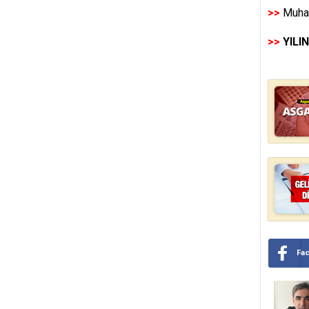
>>
Muhas
>>
YILI
Fa