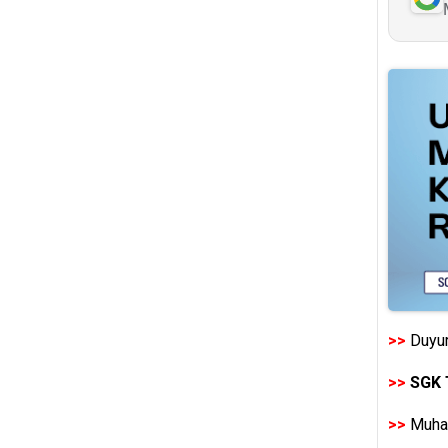
>>
Duyur
>>
SGK 
>>
Muhas