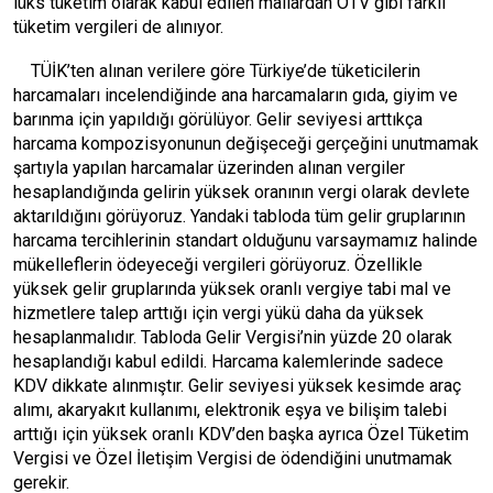
lüks tüketim olarak kabul edilen mallardan ÖTV gibi farklı
tüketim vergileri de alınıyor.
TÜİK’ten alınan verilere göre Türkiye’de tüketicilerin
harcamaları incelendiğinde ana harcamaların gıda, giyim ve
barınma için yapıldığı görülüyor. Gelir seviyesi arttıkça
harcama kompozisyonunun değişeceği gerçeğini unutmamak
şartıyla yapılan harcamalar üzerinden alınan vergiler
hesaplandığında gelirin yüksek oranının vergi olarak devlete
aktarıldığını görüyoruz. Yandaki tabloda tüm gelir gruplarının
harcama tercihlerinin standart olduğunu varsaymamız halinde
mükelleflerin ödeyeceği vergileri görüyoruz. Özellikle
yüksek gelir gruplarında yüksek oranlı vergiye tabi mal ve
hizmetlere talep arttığı için vergi yükü daha da yüksek
hesaplanmalıdır. Tabloda Gelir Vergisi’nin yüzde 20 olarak
hesaplandığı kabul edildi. Harcama kalemlerinde sadece
KDV dikkate alınmıştır. Gelir seviyesi yüksek kesimde araç
alımı, akaryakıt kullanımı, elektronik eşya ve bilişim talebi
arttığı için yüksek oranlı KDV’den başka ayrıca Özel Tüketim
Vergisi ve Özel İletişim Vergisi de ödendiğini unutmamak
gerekir.