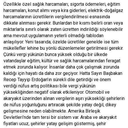
Özellikle özel sağlık harcamaları, sigorta ödemeleri, eğitim
harcamaları, konut alımı veya kira giderleri, elektrik-doğalgaz
harcamalarının ücretlilerin vergilendirilmesi esnasında
dikkate alınması gerekir. Bunlardan bir kısmı belirli oran veya
miktarlarla sınırlı olarak zaten ücretten indirildiği söylenebilir
ama mevcut uygulamanın yeterli olmadığı tablodan
anlaşılıyor. Yeni tasarıda; özelde ücretliler genelde ise tüm
mükellefler lehine bu yönlü düzenlemeler getirilmesi gerekir.
Çünkü vergi yükünün bunca yüksek olduğu bir ülkede
vatandaşlar eğitim, kültür ve sağlık harcamalarından feragat
etmek zorunda kalıyor. İnsanlar daha çok çalışmak zorunda
kaldığı için hayatı da daha zor geçiyor. Hatta Sayın Başbakan
Recep Tayyip Erdoğan’ın sürekli dile getirdiği ve önem
verdiği nüfus artış politikası bile vergi yükünün
yüksekliğinden negatif olarak etkileniyor. Otomobil ve
akaryakıt üzerinden alınan vergilerin aşırı yüksekliği şehirlerin
de nüfus yoğunluğunu artıracak şekilde yatay değil, dikey
gelişmesine neden olabilmekte. Amerika Birleşik
Devletleri’nde tam tersi bir sistem var. Araba ve akaryakıt
fiyatları ucuz, şehirler yatay gelişim göstermiş, şehir