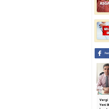
Fa
Vergi
Yeni 