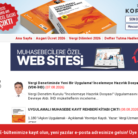
Ana Sayfa
Asgari Ücret 2026
Vergi Dilimleri 2026
Defter Tutma Hadler
!
)
E-bültenimize kayıt olun, yeni yazılar e-posta adresinize gelsin! Üye