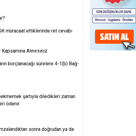
ır?
SGK müracaat ettiklerinde ret cevabı
 Kapsamına Alınırsınız:
arın borçlanacağı sürelere 4-1(b) Bağ-
 çekmemek şartıyla diledikleri zaman
eri ödenir.
imzalandıktan sonra doğrudan ya da