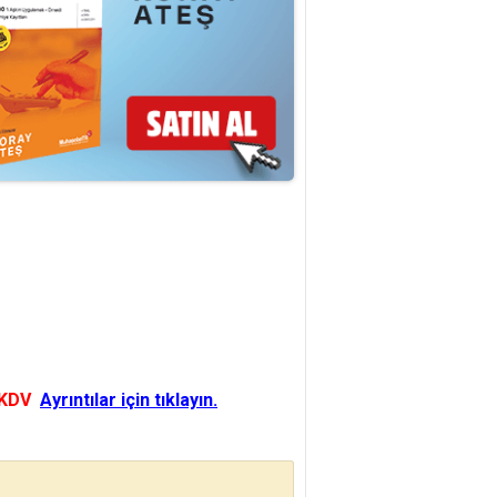
 KDV
Ayrıntılar için tıklayın.