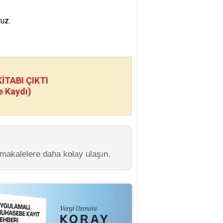
uz.
TABI ÇIKTI
e Kaydı)
 makalelere daha kolay ulaşın.