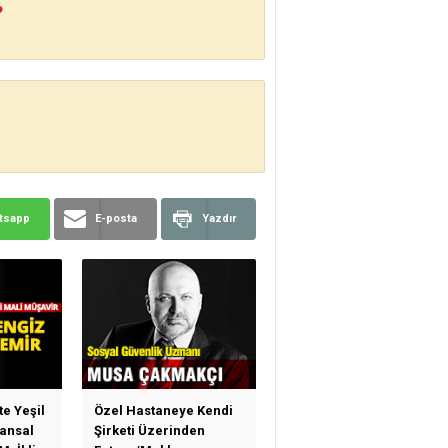
?
tsapp
E-posta
Yazdır
te Yeşil
Özel Hastaneye Kendi
ansal
Şirketi Üzerinden