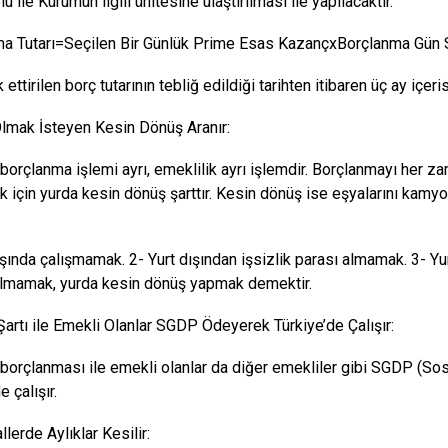
u ile Kurumun ilgili ünitesine ulaştırılması ile yapılacaktır.
a Tutarı=Seçilen Bir Günlük Prime Esas KazançxBorçlanma Gün S
ettirilen borç tutarının tebliğ edildiği tarihten itibaren üç ay içer
lmak İsteyen Kesin Dönüş Aranır:
ı borçlanma işlemi ayrı, emeklilik ayrı işlemdir. Borçlanmayı her 
k için yurda kesin dönüş şarttır. Kesin dönüş ise eşyalarını kamy
ışında çalışmamak. 2- Yurt dışından işsizlik parası almamak. 3- Yu
lmamak, yurda kesin dönüş yapmak demektir.
 Şartı ile Emekli Olanlar SGDP Ödeyerek Türkiye’de Çalışır:
ı borçlanması ile emekli olanlar da diğer emekliler gibi SGDP (S
e çalışır.
lerde Aylıklar Kesilir: