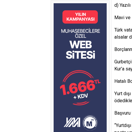
d) Yazılı
Mavi ve 
Türk vat
alsalar d
Borçlanm
Gurbetçi
Kur’a sayı
Hatalı B
Yurt dış
ödedikler
Başvuru
“Yurtdış