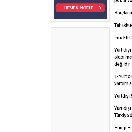
posta yol
Borçlanm
Tahakkuk 
Emekli O
Yurt dış
olabilme
değildir.
1-Yurt d
yardım a
Yurtdışı
Yurt dış
Türkiye’d
Hangi Hal