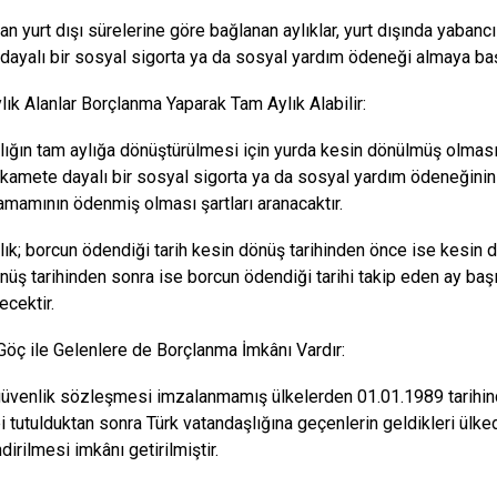
lan yurt dışı sürelerine göre bağlanan aylıklar, yurt dışında yaban
dayalı bir sosyal sigorta ya da sosyal yardım ödeneği almaya başl
lık Alanlar Borçlanma Yaparak Tam Aylık Alabilir:
lığın tam aylığa dönüştürülmesi için yurda kesin dönülmüş olması,
ikamete dayalı bir sosyal sigorta ya da sosyal yardım ödeneğinin 
amamının ödenmiş olması şartları aranacaktır.
lık; borcun ödendiği tarih kesin dönüş tarihinden önce ise kesin dö
nüş tarihinden sonra ise borcun ödendiği tarihi takip eden ay baş
ecektir.
Göç ile Gelenlere de Borçlanma İmkânı Vardır:
üvenlik sözleşmesi imzalanmamış ülkelerden 01.01.1989 tarihind
i tutulduktan sonra Türk vatandaşlığına geçenlerin geldikleri ülk
irilmesi imkânı getirilmiştir.