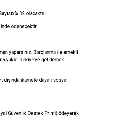
ayısıx% 32 olacaktır.
isinde ödenecektir.
zaman yaparsınız. Borçlanma ile emekli
ona yükle Türkiye’ye gel demek
rt dışında ikamete dayalı sosyal
osyal Güvenlik Destek Primi) ödeyerek