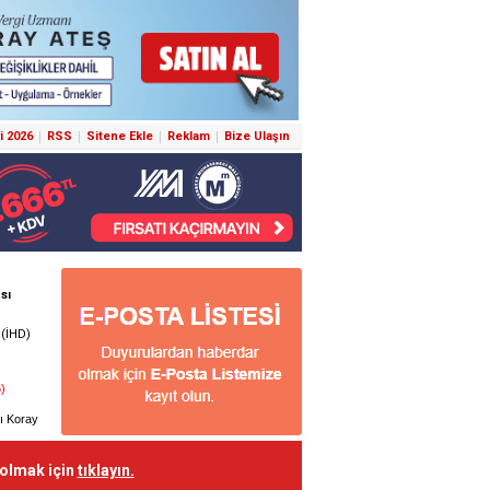
i 2026
RSS
Sitene Ekle
Reklam
Bize Ulaşın
 olmak için
tıklayın.