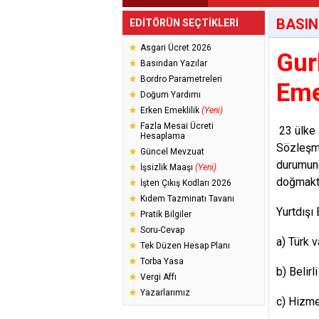
BASIN
EDİTÖRÜN SEÇTİKLERİ
Asgari Ücret 2026
Gur
Basından Yazılar
Bordro Parametreleri
Emek
Doğum Yardımı
Erken Emeklilik
(Yeni)
Fazla Mesai Ücreti
23 ülke 
Hesaplama
Sözleşmel
Güncel Mevzuat
durumund
İşsizlik Maaşı
(Yeni)
doğmakta
İşten Çıkış Kodları 2026
Kıdem Tazminatı Tavanı
Yurtdışı
Pratik Bilgiler
Soru-Cevap
a) Türk 
Tek Düzen Hesap Planı
Torba Yasa
b) Belirl
Vergi Affı
Yazarlarımız
c) Hizme