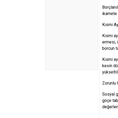
Borçlanı
ikamete 
Kısmi Ay
Kısmi ay
ermesi, 
borcun t
Kısmi ay
kesin dö
yükseltil
Zorunlu 
Sosyal g
göçe tab
değerlend
.....