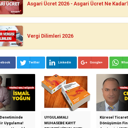
Asgari Ücret 2026 - Asgari Ücret Ne Kadar
Vergi Dilimleri 2026
cebook
Twitter
Linkedin
Google+
Wha
 Denetiminde
UYGULAMALI
Küresel Ticaret
Bir Uygulama!
MUHASEBE KAYIT
Dönüşümün Fin