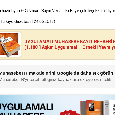
ı hazırlayan SG Uzmanı Sayın Vedat İlki Beye çok teşekkür ediyor
 Türkiye Gazetesi | 24.06.2013)
UYGULAMALI MUHASEBE KAYIT REHBERİ Kİ
(1.180 'i Aşkın Uygulamalı - Örnekli Yevmiy
MuhasebeTR makalelerini Google'da daha sık görün
MuhasebeTR'yi tercih ettiğiniz kaynaklara ekleyerek nitelikli