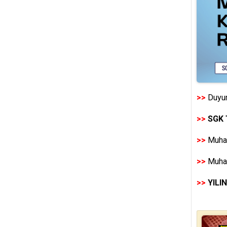
>>
Duyur
>>
SGK 
>>
Muhas
>>
Muhas
>>
YILI