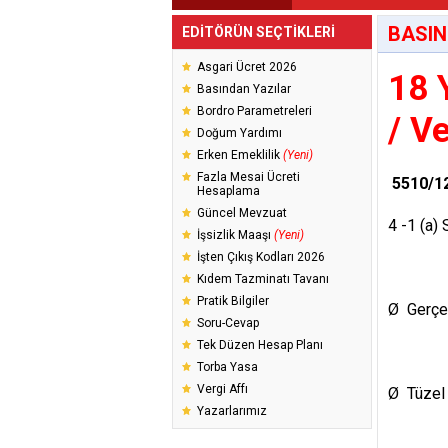
BASIN
EDİTÖRÜN SEÇTİKLERİ
Asgari Ücret 2026
18 
Basından Yazılar
Bordro Parametreleri
/ Ve
Doğum Yardımı
Erken Emeklilik
(Yeni)
Fazla Mesai Ücreti
5510/12
Hesaplama
Güncel Mevzuat
4 -1 (a) 
İşsizlik Maaşı
(Yeni)
İşten Çıkış Kodları 2026
Kıdem Tazminatı Tavanı
Pratik Bilgiler
Ø Gerçe
Soru-Cevap
Tek Düzen Hesap Planı
Torba Yasa
Vergi Affı
Ø Tüzel 
Yazarlarımız