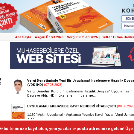
Ana Sayfa
Asgari Ücret 2026
Vergi Dilimleri 2026
Defter Tutma Hadler
!
)
E-bültenimize kayıt olun, yeni yazılar e-posta adresinize gelsin! Üye