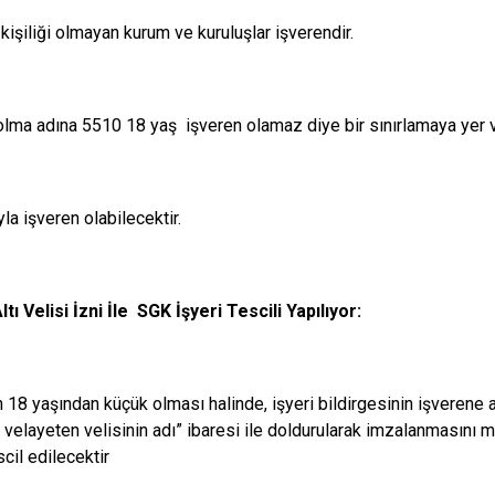
kişiliği olmayan kurum ve kuruluşlar işverendir.
olma adına 5510 18 yaş işveren olamaz diye bir sınırlamaya yer v
la işveren olabilecektir.
ltı Velisi İzni İle SGK İşyeri Tescili Yapılıyor:
n 18 yaşından küçük olması halinde, işyeri bildirgesinin işverene 
velayeten velisinin adı” ibaresi ile doldurularak imzalanmasını mü
scil edilecektir