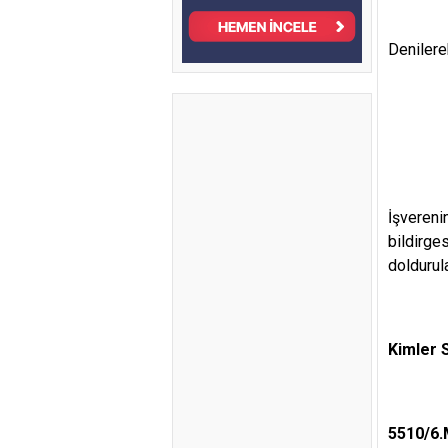
Denilere
İşvereni
bildirges
doldurula
Kimler S
5510/6.