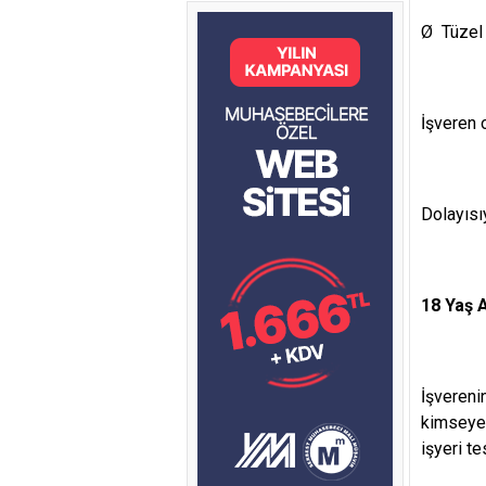
Ø Tüzel 
İşveren 
Dolayısıy
18 Yaş A
İşvereni
kimseye 
işyeri te