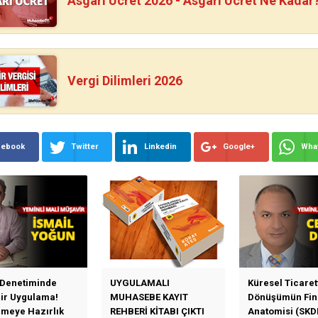
Asgari Ücret 2026 - Asgari Ücret Ne Kadar
Vergi Dilimleri 2026
cebook
Twitter
Linkedin
Google+
Wha
 Denetiminde
UYGULAMALI
Küresel Ticaret
Bir Uygulama!
MUHASEBE KAYIT
Dönüşümün Fin
emeye Hazırlık
REHBERİ KİTABI ÇIKTI
Anatomisi (SKD