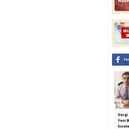
Fa
Vergi
Yeni 
İncel