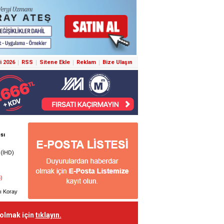
i 2026
RSS
Sitene Ekle
Reklam
Bize Ulaşın
 olmak için
tıklayın.