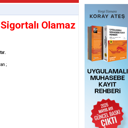
 Sigortalı Olamaz
ır.
an ;