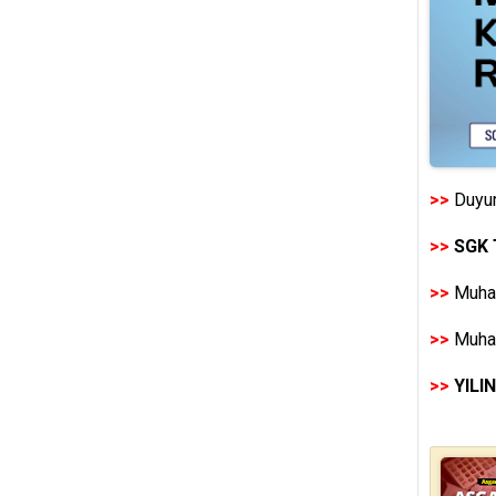
>>
Duyur
>>
SGK 
>>
Muhas
>>
Muhas
>>
YILI