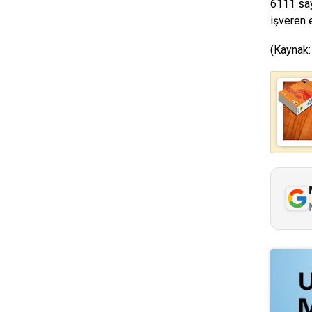
6111 say
işveren 
(Kaynak: