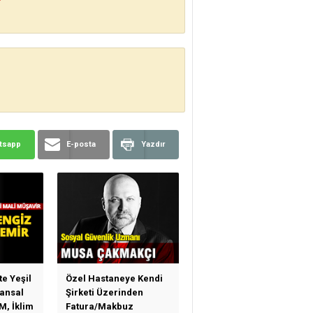
?
tsapp
E-posta
Yazdır
te Yeşil
Özel Hastaneye Kendi
ansal
Şirketi Üzerinden
M, İklim
Fatura/Makbuz