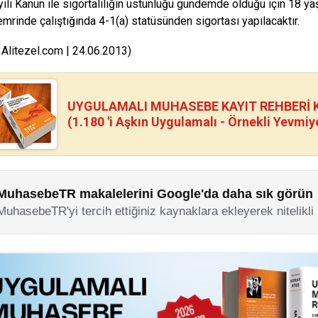
ılı Kanun ile sigortalılığın üstünlüğü gündemde olduğu için 18 yaş
emrinde çalıştığında 4-1(a) statüsünden sigortası yapılacaktır.
 Alitezel.com | 24.06.2013)
UYGULAMALI MUHASEBE KAYIT REHBERİ Kİ
(1.180 'i Aşkın Uygulamalı - Örnekli Yevmiy
MuhasebeTR makalelerini Google'da daha sık görün
MuhasebeTR'yi tercih ettiğiniz kaynaklara ekleyerek nitelikli