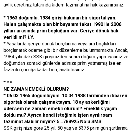
aylık ücretiniz tutarında kıdem tazminatına hak kazanırsınız.
*
1963 doğumlu, 1984 girişi bulunan bir sigortalıyım.
Halen çalışmakta olan bir bayanım fakat 1990 ile 2006
yılları arasında prim boşluğum var. Geriye dönük hak
verildi mi? İ.Y.
*
Yasalarda geriye dönük borçlanma veya ara boşlukları
borçlanarak ödeme gibi bir düzenleme bulunmamakta. Ancak,
1984 yılındaki SSK girişinizden sonra doğum yapmışsanız ve
doğumdan sonraki günlerde adınıza prim yatmamış ise en
fazla iki çocuğa kadar borçlanabilirsiniz.
* * *
NE ZAMAN EMEKLİ OLURUM
?
*
06.03.1965 doğumluyum. 10.04.1988 tarihinden itibaren
sigortalı olarak çalışmaktayım. 18 ay askerliğimi
ödersem ne zaman emekli olurum? Emeklilik yaşım
doldu mu? Ayrıca kendi isteğimle işten ayrılırsam
tazminat alabilir miyim? 5...788925 Nolu SMS
SSK girişinize göre 25 yıl, 50 yaş ve 5375 prim gün şartlarına