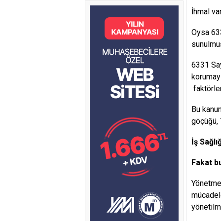
İhmal va
Oysa 633
sunulmuş
6331 Sayı
korumayı
faktörle
Bu kanun
göçüğü, 
İş Sağlı
Fakat b
Yönetmel
mücadele
yönetilm