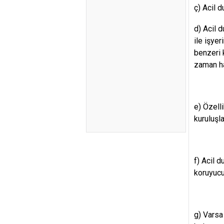
ç) Acil d
d) Acil d
ile işyer
benzeri 
zaman ha
e) Özell
kuruluşl
f) Acil 
koruyucu
g) Varsa 