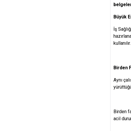
belgelen
Büyük E
İş Sağlı
hazırlana
kullanılır.
Birden 
Aynı çal
yürüttüğ
Birden fa
acil dur