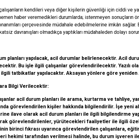
çalışanların kendileri veya diğer kişilerin güvenliği için ciddi ve yak
hemen haber veremedikleri durumlarda; istenmeyen sonuçların önl
onanımları çerçevesinde müdahale edebilmelerine imkân sağlar. B
katsiz davranışları olmadıkça yaptıkları müdahaleden dolayı soru
um planları yapılacak, acil durumlar belirlenecektir. Acil d
ecektir. Bu işle ilgili çalışanlar görevlendirilecektir. Yazılı
ilgili tatbikatlar yapılacaktır. Aksayan yönlere göre yeniden 
ara Bilgi Verilecektir:
şanlar acil durum planları ile arama, kurtarma ve tahliye, y
nda görevlendirilen kişiler hakkında bilgilendirilir. İşe yeni al
rine ilave olarak acil durum planları ile ilgili bilgilendirme yapı
rak görevlendirilenler, yürütecekleri faaliyetler ile ilgili özel
in birinci fıkrası uyarınca görevlendirilen çalışanlara, eğit
yeri hekimi tarafından verilmesi halinde, bu durum işveren i