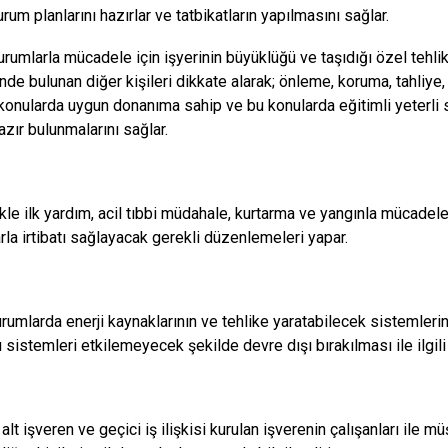
urum planlarını hazırlar ve tatbikatların yapılmasını sağlar.
urumlarla mücadele için işyerinin büyüklüğü ve taşıdığı özel tehlikel
inde bulunan diğer kişileri dikkate alarak; önleme, koruma, tahliye
konularda uygun donanıma sahip ve bu konularda eğitimli yeterli s
zır bulunmalarını sağlar.
ikle ilk yardım, acil tıbbi müdahale, kurtarma ve yangınla mücadele
arla irtibatı sağlayacak gerekli düzenlemeleri yapar.
durumlarda enerji kaynaklarının ve tehlike yaratabilecek sistemle
 sistemleri etkilemeyecek şekilde devre dışı bırakılması ile ilgil
alt işveren ve geçici iş ilişkisi kurulan işverenin çalışanları ile mü