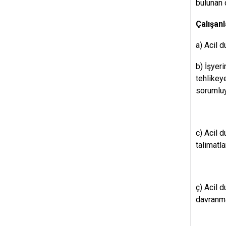
bulunan d
Çalışan
a) Acil d
b) İşyeri
tehlikey
sorumluy
c) Acil d
talimatl
ç) Acil 
davranm