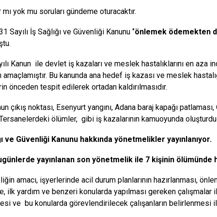
r mı yok mu soruları gündeme oturacaktır.
1 Sayılı İş Sağlığı ve Güvenliği Kanunu ‘’
önlemek ödemekten da
tu.
lı Kanun ile devlet iş kazaları ve meslek hastalıklarını en aza ind
 amaçlamıştır. Bu kanunda ana hedef iş kazası ve meslek hastalı
rin önceden tespit edilerek ortadan kaldırılmasıdır.
un çıkış noktası, Esenyurt yangını, Adana baraj kapağı patlamas
Tersanelerdeki ölümler, gibi iş kazalarının kamuoyunda oluşturduğu
ğı ve Güvenliği Kanunu hakkında yönetmelikler yayınlanıyor.
ugünlerde yayınlanan son yönetmelik ile 7 kişinin ölümünde 
iğin amacı, işyerlerinde acil durum planlarının hazırlanması, önle
, ilk yardım ve benzeri konularda yapılması gereken çalışmalar il
esi ve bu konularda görevlendirilecek çalışanların belirlenmesi ile