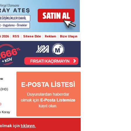
i 2026
RSS
Sitene Ekle
Reklam
Bize Ulaşın
 olmak için
tıklayın.