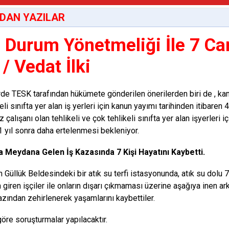
DAN YAZILAR
l Durum Yönetmeliği İle 7 Ca
/ Vedat İlki
de TESK tarafından hükümete gönderilen önerilerden biri de , kam
eli sınıfta yer alan iş yerleri için kanun yayımı tarihinden itibaren
 çalışanı olan tehlikeli ve çok tehlikeli sınıfta yer alan işyerleri
 1 yıl sonra daha ertelenmesi bekleniyor.
a Meydana Gelen İş Kazasında 7 Kişi Hayatını Kaybetti.
n Güllük Beldesindeki bir atık su terfi istasyonunda, atık su dolu
giren işçiler ile onların dışarı çıkmaması üzerine aşağıya inen ar
zından zehirlenerek yaşamlarını kaybettiler.
göre soruşturmalar yapılacaktır.