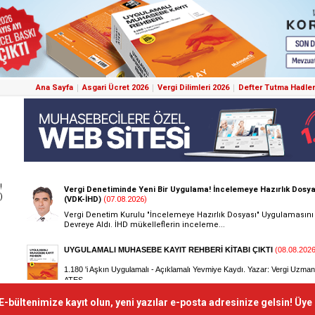
Ana Sayfa
Asgari Ücret 2026
Vergi Dilimleri 2026
Defter Tutma Hadler
!
)
E-bültenimize kayıt olun, yeni yazılar e-posta adresinize gelsin! Üye