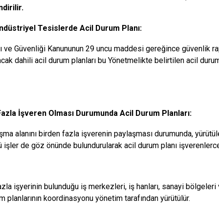
dirilir.
ndüstriyel Tesislerde Acil Durum Planı:
ğı ve Güvenliği Kanununun 29 uncu maddesi gereğince güvenlik rap
cak dahili acil durum planları bu Yönetmelikte belirtilen acil durum
Fazla İşveren Olması Durumunda Acil Durum Planları:
ışma alanını birden fazla işverenin paylaşması durumunda, yürütülen
ü işler de göz önünde bulundurularak acil durum planı işverenlerce 
zla işyerinin bulunduğu iş merkezleri, iş hanları, sanayi bölgeleri 
um planlarının koordinasyonu yönetim tarafından yürütülür.