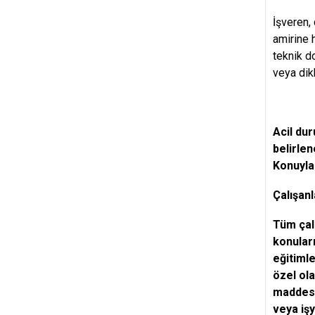
İşveren, 
amirine 
teknik d
veya dik
Acil dur
belirlen
Konuyla 
Çalışanl
Tüm çalı
konuları
eğitimle
özel ola
maddesin
veya iş