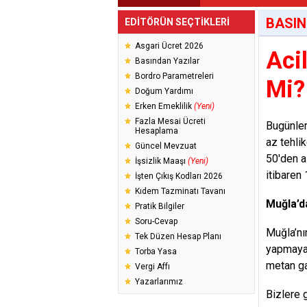
BASIN
EDİTÖRÜN SEÇTİKLERİ
Asgari Ücret 2026
Aci
Basından Yazılar
Bordro Parametreleri
Mi? 
Doğum Yardımı
Erken Emeklilik
(Yeni)
Fazla Mesai Ücreti
Bugünler
Hesaplama
az tehlik
Güncel Mevzuat
50'den az
İşsizlik Maaşı
(Yeni)
itibaren
İşten Çıkış Kodları 2026
Kıdem Tazminatı Tavanı
Muğla’d
Pratik Bilgiler
Soru-Cevap
Muğla’nı
Tek Düzen Hesap Planı
yapmaya 
Torba Yasa
metan ga
Vergi Affı
Yazarlarımız
Bizlere 