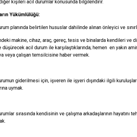
iğer kişileri acil durumlar konusunda bilgilendirir.
ların Yükümlülüğü:
urum planında belirtilen hususlar dahilinde alınan önleyici ve sınır
ndeki makine, cihaz, araç, gereç, tesis ve binalarda kendileri ve di
e düşürecek acil durum ile karşılaştıklarında; hemen en yakın amirin
a veya çalışan temsilcisine haber vermek.
urumun giderilmesi için, işveren ile işyeri dışındaki ilgili kuruluşl
arına uymak.
durumlar sırasında kendisinin ve çalışma arkadaşlarının hayatını 
ak.