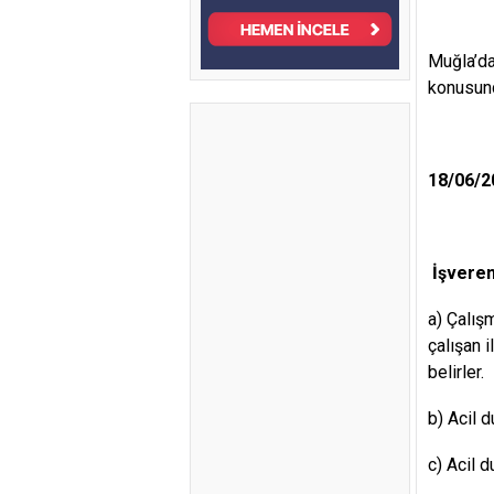
Muğla’da
konusund
18/06/2
İşvere
a) Çalış
çalışan 
belirler.
b) Acil d
c) Acil 