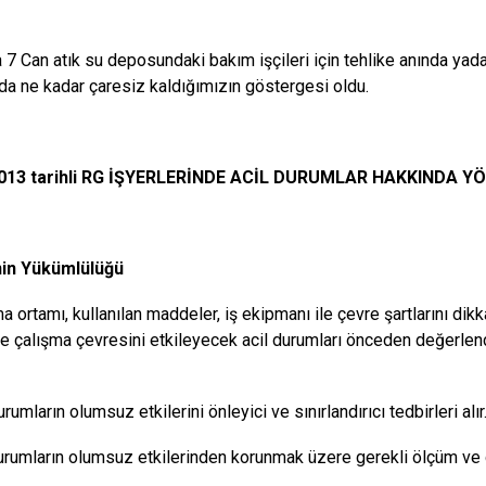
 7 Can atık su deposundaki bakım işçileri için tehlike anında yada
a ne kadar çaresiz kaldığımızın göstergesi oldu.
013 tarihli RG İŞYERLERİNDE ACİL DURUMLAR HAKKINDA YÖN
nin Yükümlülüğü
ma ortamı, kullanılan maddeler, iş ekipmanı ile çevre şartlarını d
ile çalışma çevresini etkileyecek acil durumları önceden değerlen
urumların olumsuz etkilerini önleyici ve sınırlandırıcı tedbirleri alır
durumların olumsuz etkilerinden korunmak üzere gerekli ölçüm ve 