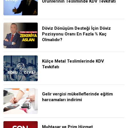
Ürünlerinin Tesliminde KDV Tevkifatı
Döviz Dönüşüm Desteği İçin Döviz
Pozisyonu Oranı En Fazla % Kaç
Olmalıdır?
Külçe Metal Teslimlerinde KDV
Tevkifatı
Gelir vergisi mükelleflerinde eğitim
harcamaları indirimi
Muhtasar ve Prim Hizmet