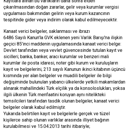
Kayıtlara alınan bu varlıkların daha sonra elden
çıkarılmasından doğan zararlar, gelir veya kurumlar vergisi
uygulaması bakımından gelirin veya kurum kazancının
tespitinde gider veya indirim olarak kabul edilmeyecektir.
Kanaat verici belgeler, saklanması ve ibrazı
6486 Sayılı Kanun'la GVK eklenen yeni Varlık Barışı'na ilişkin
geçici 85'inci maddenin uygulamasında kanaat verici belge:
Devlet tarafından veya vevlet güvencesinde tutulan kayıt ve
sicilleri; banka, banker, aracı kurumlar ve benzeri mali
kurumlar ile posta idaresi, noter gibi kurum ve kuruluşların
kayıt ve belgelerini, 213 sayılı Kanunun ikinci kitabının üçüncü
kısmında yer alan belgeler ve muadili belgeler ile bilgi
değişiminde bulunulan yabancı ülkelerde yetkili makamlardan
alınarak mahallindeki Türk elçilik ya da konsoloslukları, yoksa
ilgili ülkenin Türk menfaatini koruyan aynı nitelikteki
temsilcileri tarafından tasdik olunan belgeler, kanaat verici
belgeler olarak kabul edilmiştir.
Yukarıda belirtilen kayıt ve belgelerle gerçek ve tüzel
kişilerce sahip olunan varlıklar arasında illiyet bağının
kurulabilmesi ve 15.04.2013 tarihi itibariyle;