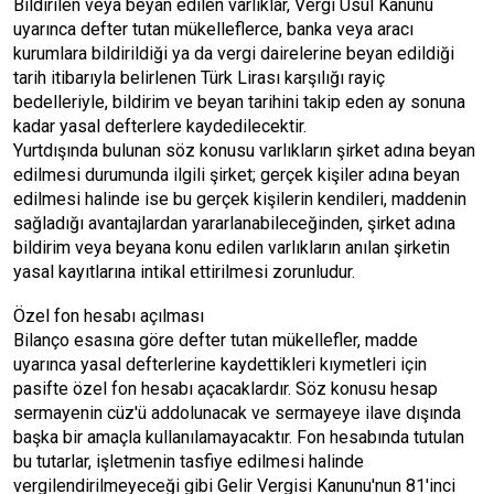
Bildirilen veya beyan edilen varlıklar, Vergi Usul Kanunu
uyarınca defter tutan mükelleflerce, banka veya aracı
kurumlara bildirildiği ya da vergi dairelerine beyan edildiği
tarih itibarıyla belirlenen Türk Lirası karşılığı rayiç
bedelleriyle, bildirim ve beyan tarihini takip eden ay sonuna
kadar yasal defterlere kaydedilecektir.
Yurtdışında bulunan söz konusu varlıkların şirket adına beyan
edilmesi durumunda ilgili şirket; gerçek kişiler adına beyan
edilmesi halinde ise bu gerçek kişilerin kendileri, maddenin
sağladığı avantajlardan yararlanabileceğinden, şirket adına
bildirim veya beyana konu edilen varlıkların anılan şirketin
yasal kayıtlarına intikal ettirilmesi zorunludur.
Özel fon hesabı açılması
Bilanço esasına göre defter tutan mükellefler, madde
uyarınca yasal defterlerine kaydettikleri kıymetleri için
pasifte özel fon hesabı açacaklardır. Söz konusu hesap
sermayenin cüz'ü addolunacak ve sermayeye ilave dışında
başka bir amaçla kullanılamayacaktır. Fon hesabında tutulan
bu tutarlar, işletmenin tasfiye edilmesi halinde
vergilendirilmeyeceği gibi Gelir Vergisi Kanunu'nun 81'inci