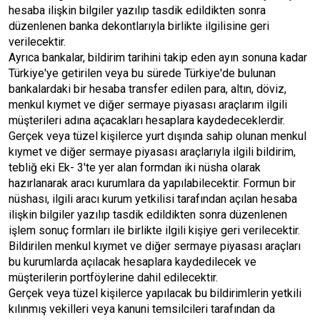
hesaba ilişkin bilgiler yazılıp tasdik edildikten sonra
düzenlenen banka dekontlarıyla birlikte ilgilisine geri
verilecektir.
Ayrıca bankalar, bildirim tarihini takip eden ayın sonuna kadar
Türkiye'ye getirilen veya bu sürede Türkiye'de bulunan
bankalardaki bir hesaba transfer edilen para, altın, döviz,
menkul kıymet ve diğer sermaye piyasası araçlarım ilgili
müşterileri adına açacakları hesaplara kaydedeceklerdir.
Gerçek veya tüzel kişilerce yurt dışında sahip olunan menkul
kıymet ve diğer sermaye piyasası araçlarıyla ilgili bildirim,
tebliğ eki Ek- 3'te yer alan formdan iki nüsha olarak
hazırlanarak aracı kurumlara da yapılabilecektir. Formun bir
nüshası, ilgili aracı kurum yetkilisi tarafından açılan hesaba
ilişkin bilgiler yazılıp tasdik edildikten sonra düzenlenen
işlem sonuç formları ile birlikte ilgili kişiye geri verilecektir.
Bildirilen menkul kıymet ve diğer sermaye piyasası araçları
bu kurumlarda açılacak hesaplara kaydedilecek ve
müşterilerin portföylerine dahil edilecektir.
Gerçek veya tüzel kişilerce yapılacak bu bildirimlerin yetkili
kılınmış vekilleri veya kanuni temsilcileri tarafından da