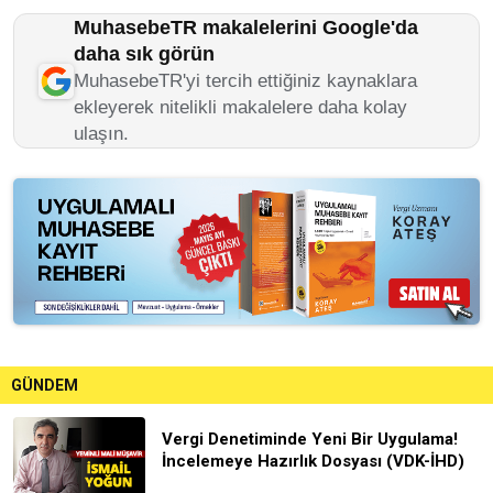
MuhasebeTR makalelerini Google'da
daha sık görün
MuhasebeTR'yi tercih ettiğiniz kaynaklara
ekleyerek nitelikli makalelere daha kolay
ulaşın.
GÜNDEM
Vergi Denetiminde Yeni Bir Uygulama!
İncelemeye Hazırlık Dosyası (VDK-İHD)