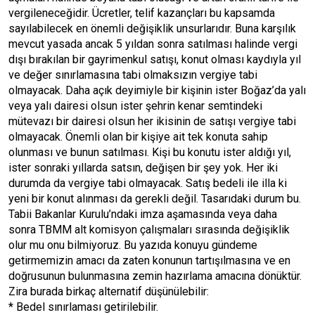
vergileneceğidir. Ücretler, telif kazançları bu kapsamda
sayılabilecek en önemli değişiklik unsurlarıdır. Buna karşılık
mevcut yasada ancak 5 yıldan sonra satılması halinde vergi
dışı bırakılan bir gayrimenkul satışı, konut olması kaydıyla yıl
ve değer sınırlamasına tabi olmaksızın vergiye tabi
olmayacak. Daha açık deyimiyle bir kişinin ister Boğaz’da yalı
veya yalı dairesi olsun ister şehrin kenar semtindeki
mütevazı bir dairesi olsun her ikisinin de satışı vergiye tabi
olmayacak. Önemli olan bir kişiye ait tek konuta sahip
olunması ve bunun satılması. Kişi bu konutu ister aldığı yıl,
ister sonraki yıllarda satsın, değişen bir şey yok. Her iki
durumda da vergiye tabi olmayacak. Satış bedeli ile illa ki
yeni bir konut alınması da gerekli değil. Tasarıdaki durum bu.
Tabii Bakanlar Kurulu’ndaki imza aşamasında veya daha
sonra TBMM alt komisyon çalışmaları sırasında değişiklik
olur mu onu bilmiyoruz. Bu yazıda konuyu gündeme
getirmemizin amacı da zaten konunun tartışılmasına ve en
doğrusunun bulunmasına zemin hazırlama amacına dönüktür.
Zira burada birkaç alternatif düşünülebilir:
* Bedel sınırlaması getirilebilir.