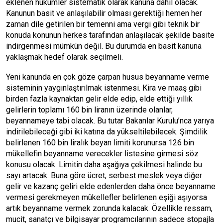
eklenen hükümler sistematik olarak kanuna dâhil olacak.
Kanunun basit ve anlaşılabilir olması gerektiği hemen her
zaman dile getirilen bir temenni ama vergi gibi teknik bir
konuda konunun herkes tarafından anlaşılacak şekilde basite
indirgenmesi mümkün değil. Bu durumda en basit kanuna
yaklaşmak hedef olarak seçilmeli.
Yeni kanunda en çok göze çarpan husus beyanname verme
sisteminin yaygınlaştırılmak istenmesi. Kira ve maaş gibi
birden fazla kaynaktan gelir elde edip, elde ettiği yıllık
gelirlerin toplamı 160 bin liranın üzerinde olanlar,
beyannameye tabi olacak. Bu tutar Bakanlar Kurulu’nca yarıya
indirilebileceği gibi iki katına da yükseltilebilecek. Şimdilik
belirlenen 160 bin liralık beyan limiti korunursa 126 bin
mükellefin beyanname verecekler listesine girmesi söz
konusu olacak. Limitin daha aşağıya çekilmesi halinde bu
sayı artacak. Buna göre ücret, serbest meslek veya diğer
gelir ve kazanç geliri elde edenlerden daha önce beyanname
vermesi gerekmeyen mükellefler belirlenen eşiği aşıyorsa
artık beyanname vermek zorunda kalacak. Özellikle ressam,
mucit, sanatçı ve bilgisayar programcılarının sadece stopajla