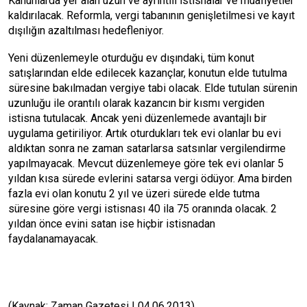
Kanunlarda yer alan uzun ve ayrıntılı istisnalar ve muafiyetler
kaldırılacak. Reformla, vergi tabanının genişletilmesi ve kayıt
dışılığın azaltılması hedefleniyor.
Yeni düzenlemeyle oturduğu ev dışındaki, tüm konut
satışlarından elde edilecek kazançlar, konutun elde tutulma
süresine bakılmadan vergiye tabi olacak. Elde tutulan sürenin
uzunluğu ile orantılı olarak kazancın bir kısmı vergiden
istisna tutulacak. Ancak yeni düzenlemede avantajlı bir
uygulama getiriliyor. Artık oturdukları tek evi olanlar bu evi
aldıktan sonra ne zaman satarlarsa satsınlar vergilendirme
yapılmayacak. Mevcut düzenlemeye göre tek evi olanlar 5
yıldan kısa sürede evlerini satarsa vergi ödüyor. Ama birden
fazla evi olan konutu 2 yıl ve üzeri sürede elde tutma
süresine göre vergi istisnası 40 ila 75 oranında olacak. 2
yıldan önce evini satan ise hiçbir istisnadan
faydalanamayacak.
(Kaynak: Zaman Gazetesi | 04.06.2013)