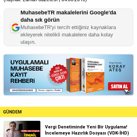
MuhasebeTR makalelerini Google'da
daha sık görün
MuhasebeTR'yi tercih ettiğiniz kaynaklara
ekleyerek nitelikli makalelere daha kolay
ulaşın.
GÜNDEM
Vergi Denetiminde Yeni Bir Uygulama!
İncelemeye Hazırlık Dosyası (VDK-İHD)