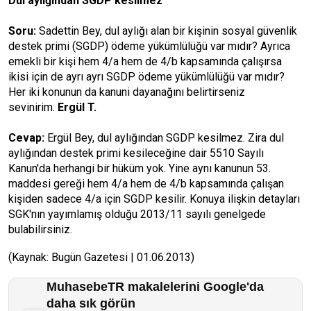
Dul aylığından SGDP kesilmez
Soru:
Sadettin Bey, dul aylığı alan bir kişinin sosyal güvenlik
destek primi (SGDP) ödeme yükümlülüğü var mıdır? Ayrıca
emekli bir kişi hem 4/a hem de 4/b kapsamında çalışırsa
ikisi için de ayrı ayrı SGDP ödeme yükümlülüğü var mıdır?
Her iki konunun da kanuni dayanağını belirtirseniz
sevinirim.
Ergül T.
Cevap:
Ergül Bey, dul aylığından SGDP kesilmez. Zira dul
aylığından destek primi kesileceğine dair 5510 Sayılı
Kanun'da herhangi bir hüküm yok. Yine aynı kanunun 53.
maddesi gereği hem 4/a hem de 4/b kapsamında çalışan
kişiden sadece 4/a için SGDP kesilir. Konuya ilişkin detayları
SGK'nın yayımlamış olduğu 2013/11 sayılı genelgede
bulabilirsiniz.
(Kaynak: Bugün Gazetesi | 01.06.2013)
MuhasebeTR makalelerini Google'da
daha sık görün