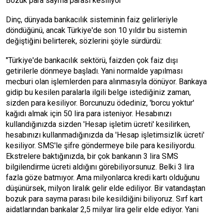
Bozuk para sayma parası kesiliyor
Dinç, dünyada bankacılık sisteminin faiz gelirleriyle
döndüğünü, ancak Türkiye'de son 10 yıldır bu sistemin
değiştiğini belirterek, sözlerini şöyle sürdürdü:
"Türkiye'de bankacılık sektörü, faizden çok faiz dışı
getirilerle dönmeye başladı. Yani normalde yapılması
mecburi olan işlemlerden para alınmasıyla dönüyor. Bankaya
gidip bu kesilen paralarla ilgili belge istediğiniz zaman,
sizden para kesiliyor. Borcunuzu ödediniz, 'borcu yoktur'
kağıdı almak için 50 lira para isteniyor. Hesabınızı
kullandığınızda sizden 'Hesap işletim ücreti' kesilirken,
hesabınızı kullanmadığınızda da 'Hesap işletimsizlik ücreti'
kesiliyor. SMS'le şifre göndermeye bile para kesiliyordu.
Ekstrelere baktığınızda, bir çok bankanın 3 lira SMS
bilgilendirme ücreti aldığını görebiliyorsunuz. Belki 3 lira
fazla göze batmıyor. Ama milyonlarca kredi kartı olduğunu
düşünürsek, milyon liralık gelir elde ediliyor. Bir vatandaştan
bozuk para sayma parası bile kesildiğini biliyoruz. Sırf kart
aidatlarından bankalar 2,5 milyar lira gelir elde ediyor. Yani