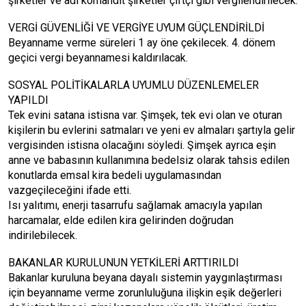
şirketler ve adi komandit şirketler çiftçi gibi vergilendirilecek.
VERGİ GÜVENLİĞİ VE VERGİYE UYUM GÜÇLENDİRİLDİ
Beyanname verme süreleri 1 ay öne çekilecek. 4. dönem
geçici vergi beyannamesi kaldırılacak.
SOSYAL POLİTİKALARLA UYUMLU DÜZENLEMELER
YAPILDI
Tek evini satana istisna var. Şimşek, tek evi olan ve oturan
kişilerin bu evlerini satmaları ve yeni ev almaları şartıyla gelir
vergisinden istisna olacağını söyledi. Şimşek ayrıca eşin
anne ve babasının kullanımına bedelsiz olarak tahsis edilen
konutlarda emsal kira bedeli uygulamasından
vazgeçileceğini ifade etti.
Isı yalıtımı, enerji tasarrufu sağlamak amacıyla yapılan
harcamalar, elde edilen kira gelirinden doğrudan
indirilebilecek.
BAKANLAR KURULUNUN YETKİLERİ ARTTIRILDI
Bakanlar kuruluna beyana dayalı sistemin yaygınlaştırması
için beyanname verme zorunluluğuna ilişkin eşik değerleri