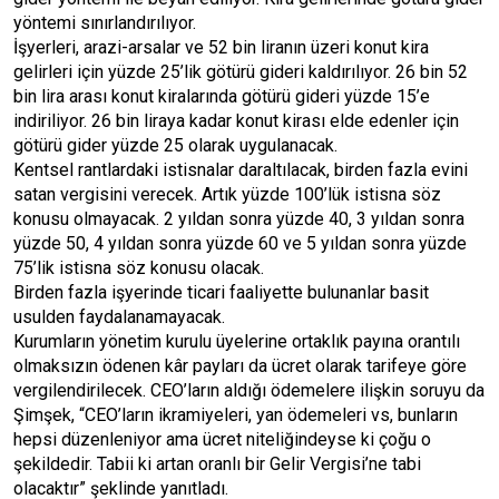
yöntemi sınırlandırılıyor.
İşyerleri, arazi-arsalar ve 52 bin liranın üzeri konut kira
gelirleri için yüzde 25’lik götürü gideri kaldırılıyor. 26 bin 52
bin lira arası konut kiralarında götürü gideri yüzde 15’e
indiriliyor. 26 bin liraya kadar konut kirası elde edenler için
götürü gider yüzde 25 olarak uygulanacak.
Kentsel rantlardaki istisnalar daraltılacak, birden fazla evini
satan vergisini verecek. Artık yüzde 100’lük istisna söz
konusu olmayacak. 2 yıldan sonra yüzde 40, 3 yıldan sonra
yüzde 50, 4 yıldan sonra yüzde 60 ve 5 yıldan sonra yüzde
75’lik istisna söz konusu olacak.
Birden fazla işyerinde ticari faaliyette bulunanlar basit
usulden faydalanamayacak.
Kurumların yönetim kurulu üyelerine ortaklık payına orantılı
olmaksızın ödenen kâr payları da ücret olarak tarifeye göre
vergilendirilecek. CEO’ların aldığı ödemelere ilişkin soruyu da
Şimşek, “CEO’ların ikramiyeleri, yan ödemeleri vs, bunların
hepsi düzenleniyor ama ücret niteliğindeyse ki çoğu o
şekildedir. Tabii ki artan oranlı bir Gelir Vergisi’ne tabi
olacaktır” şeklinde yanıtladı.