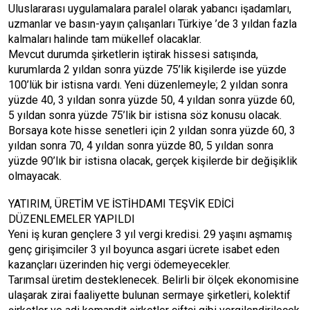
Uluslararası uygulamalara paralel olarak yabancı işadamları,
uzmanlar ve basın-yayın çalışanları Türkiye ’de 3 yıldan fazla
kalmaları halinde tam mükellef olacaklar.
Mevcut durumda şirketlerin iştirak hissesi satışında,
kurumlarda 2 yıldan sonra yüzde 75’lik kişilerde ise yüzde
100’lük bir istisna vardı. Yeni düzenlemeyle; 2 yıldan sonra
yüzde 40, 3 yıldan sonra yüzde 50, 4 yıldan sonra yüzde 60,
5 yıldan sonra yüzde 75’lik bir istisna söz konusu olacak.
Borsaya kote hisse senetleri için 2 yıldan sonra yüzde 60, 3
yıldan sonra 70, 4 yıldan sonra yüzde 80, 5 yıldan sonra
yüzde 90’lık bir istisna olacak, gerçek kişilerde bir değişiklik
olmayacak.
YATIRIM, ÜRETİM VE İSTİHDAMI TEŞVİK EDİCİ
DÜZENLEMELER YAPILDI
Yeni iş kuran gençlere 3 yıl vergi kredisi. 29 yaşını aşmamış
genç girişimciler 3 yıl boyunca asgari ücrete isabet eden
kazançları üzerinden hiç vergi ödemeyecekler.
Tarımsal üretim desteklenecek. Belirli bir ölçek ekonomisine
ulaşarak zirai faaliyette bulunan sermaye şirketleri, kolektif