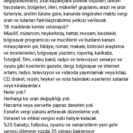
değiştirebilmesi, zirai kazançlara yönelik ölçütleri, üretim
havzalarını, bölgeleri, illeri, mükellef gruplarını, arazi ve ürün
türleriyle, üretim türüne göre, kanunda öngörülen maktu vergi
oran ve tutarları farklılaştırabilme yetkisi verilecek.
18. maddede kimler istisnaydı?
Müellif, mütercim, heykeltıraş, hattat, ressam, bestekâr,
bilgisayar programcısı ve mucitlerin ve bunların kanuni
mirasçılarının şiir, hikâye, roman, makale, bilimsel araştırma
ve incelemeleri, bilgisayar yazılımı, röportaj, karikatür,
fotoğraf, film, video band, radyo ve televizyon senaryo ve
oyunu gibi eserlerini gazete, dergi, bilgisayar ve internet
ortamı, radyo, televizyon ve videoda yayımlamak veya kitap,
CD, disket, resim, heykel ve nota halindeki eserlerini satanlar
veya kiralayanlar.x
Neler yok?
Herhangi bir oran değişikliği yok
Harcama veya servette çapraz denetim yok
Esnafın vergi yükünü arttıracak düzenleme yok.
Veraset ve intikal vergisi eski haliyle kalacak.
%35 Sanatçı, futbolcu, oyuncu ve senaristlerin yeni gelir
vergisi diliminin yüzde 35 olması bekleniyor.