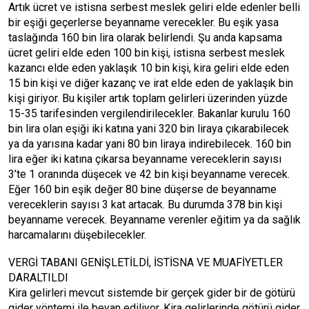
Artık ücret ve istisna serbest meslek geliri elde edenler belli
bir eşiği geçerlerse beyanname verecekler. Bu eşik yasa
taslağında 160 bin lira olarak belirlendi. Şu anda kapsama
ücret geliri elde eden 100 bin kişi, istisna serbest meslek
kazancı elde eden yaklaşık 10 bin kişi, kira geliri elde eden
15 bin kişi ve diğer kazanç ve irat elde eden de yaklaşık bin
kişi giriyor. Bu kişiler artık toplam gelirleri üzerinden yüzde
15-35 tarifesinden vergilendirilecekler. Bakanlar kurulu 160
bin lira olan eşiği iki katına yani 320 bin liraya çıkarabilecek
ya da yarısına kadar yani 80 bin liraya indirebilecek. 160 bin
lira eğer iki katına çıkarsa beyanname vereceklerin sayısı
3’te 1 oranında düşecek ve 42 bin kişi beyanname verecek.
Eğer 160 bin eşik değer 80 bine düşerse de beyanname
vereceklerin sayısı 3 kat artacak. Bu durumda 378 bin kişi
beyanname verecek. Beyanname verenler eğitim ya da sağlık
harcamalarını düşebilecekler.
VERGİ TABANI GENİŞLETİLDİ, İSTİSNA VE MUAFİYETLER
DARALTILDI
Kira gelirleri mevcut sistemde bir gerçek gider bir de götürü
gider yöntemi ile beyan ediliyor. Kira gelirlerinde götürü gider