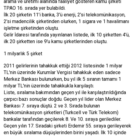
arama ve üretimi alanında faaliyet gösteren kamu şirketi
TPAO 16. sırada yer bulabildi.
İlk 20 şirketin 11'i banka, 3'ü enerji, 2'si telekomünikasyon,
2'si madencilik şirketinden olurken, 1 sigara ve 1 havalimanı
işletme şirketinden oluştu.
Gelir İdaresi tarafında yayınlanan listede, ilk 10 şirketten 4'ü,
ilk 20 şirketten ise 9'u kamu şirketlerinden oluştu.
1 milyarlık 5 şirket
2011 gelirlerinin tahakkuk ettiği 2012 listesinde 1 milyar
TL'nin üzerinde Kurumlar Vergisi tahakkuk eden sadece
Merkez Bankası bulunurken, bu yıl ilk 5 sıranın tamamı 1
milyar TL'nin üzerinde tahakkukla karşılaştı.
Liste, sıralama bakımından geçen yıl ile karşılaştırıldığında
çarpıcı bazı sonuçlar doğdu. Geçen yıl lider olan Merkez
Bankası 7. sıraya düştü. 2 ve 3. Sırada bulunan
telekomünikasyon şirketleri (Turkcell ve Türk Telekom)
bankalar tarafından geçilerek 8. Ve 10. sıraya gerilediler.
Geçen yılın 17. Sıradaki şirketi Erdemir 55. sıraya gerileyerek
en büyük sıralama düşüşlerinden birini yaşadı. İlk 10 içinde