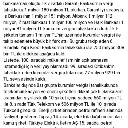
bankalardan oluştu. İlk sıradaki Garanti Bankası'nın vergi
tahakkuku 1 milyar 180 milyon TL olurkan, Garanti'yi sırasıyla,
İş Bankası'nın 1 milyar 151 milyon, Akbank 1 milyar 112
milyon, Ziraat Bankası 1 milyar 106 milyon ve Halk Bankası 1
milyar 81 milyon TL kurumlar vergisi tahakkuku izledi. İlk 5
şirketin tamamı 1 milyar TL'nin üzerinde kurumlar vergisi ile
takip edenlere büyük bir fark attı. Bu grubu takip eden 6.
Sıradaki Yapı Kredi Bankası'nın tahakkuku ise 750 milyon 308
bin TL ile oldukça aşağıda kaldı.
Listede, 100. sıradaki mükellef isminin açıklanmasını
istemediği için veri yayınlanmadı. 99. sıradaki Citibank'ın
tahakkuk eden kurumlar vergisi tutarı ise 27 milyon 929 bin
TL seviyesinde kaldı.
Bankalar dışında üst grupta kurumlar vergisi tahakkukunda
telekomünikasyon ve enerji şirketleri dikkat çekti. Bankaların
arasından sıyrılarak ilk 10 şirket içine sadece 660 milyon TL
ile 8. sırada Türk Telekom ve 506 milyon TL ile 10. sırada
Turkcell girebildi. Enerji şirketlerinden petrol rafineri alanında
faaliyet gösteren Tüpraş 14. sırada, elektrik dağıtımcısı olan
kamu şirketi Türkiye Elektrik İletim AŞ 15. sırada, petrol