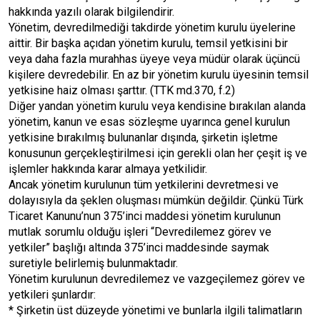
hakkında yazılı olarak bilgilendirir.
Yönetim, devredilmediği takdirde yönetim kurulu üyelerine
aittir. Bir başka açıdan yönetim kurulu, temsil yetkisini bir
veya daha fazla murahhas üyeye veya müdür olarak üçüncü
kişilere devredebilir. En az bir yönetim kurulu üyesinin temsil
yetkisine haiz olması şarttır. (TTK md.370, f.2)
Diğer yandan yönetim kurulu veya kendisine bırakılan alanda
yönetim, kanun ve esas sözleşme uyarınca genel kurulun
yetkisine bırakılmış bulunanlar dışında, şirketin işletme
konusunun gerçekleştirilmesi için gerekli olan her çeşit iş ve
işlemler hakkında karar almaya yetkilidir.
Ancak yönetim kurulunun tüm yetkilerini devretmesi ve
dolayısıyla da şeklen oluşması mümkün değildir. Çünkü Türk
Ticaret Kanunu’nun 375’inci maddesi yönetim kurulunun
mutlak sorumlu olduğu işleri “Devredilemez görev ve
yetkiler” başlığı altında 375’inci maddesinde saymak
suretiyle belirlemiş bulunmaktadır.
Yönetim kurulunun devredilemez ve vazgeçilemez görev ve
yetkileri şunlardır:
* Şirketin üst düzeyde yönetimi ve bunlarla ilgili talimatların