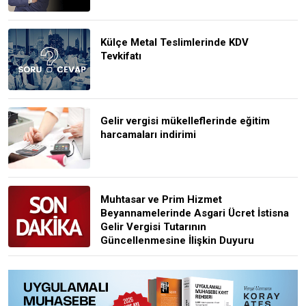
Külçe Metal Teslimlerinde KDV
Tevkifatı
Gelir vergisi mükelleflerinde eğitim
harcamaları indirimi
Muhtasar ve Prim Hizmet
Beyannamelerinde Asgari Ücret İstisna
Gelir Vergisi Tutarının
Güncellenmesine İlişkin Duyuru