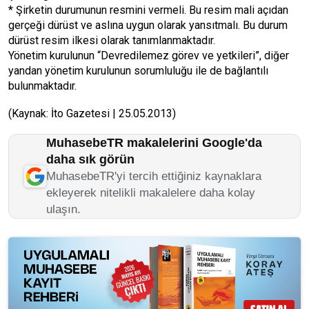
* Şirketin durumunun resmini vermeli. Bu resim mali açıdan
gerçeği dürüst ve aslına uygun olarak yansıtmalı. Bu durum
dürüst resim ilkesi olarak tanımlanmaktadır.
Yönetim kurulunun “Devredilemez görev ve yetkileri”, diğer
yandan yönetim kurulunun sorumluluğu ile de bağlantılı
bulunmaktadır.
(Kaynak: İto Gazetesi | 25.05.2013)
MuhasebeTR makalelerini Google'da
daha sık görün
MuhasebeTR'yi tercih ettiğiniz kaynaklara
ekleyerek nitelikli makalelere daha kolay
ulaşın.