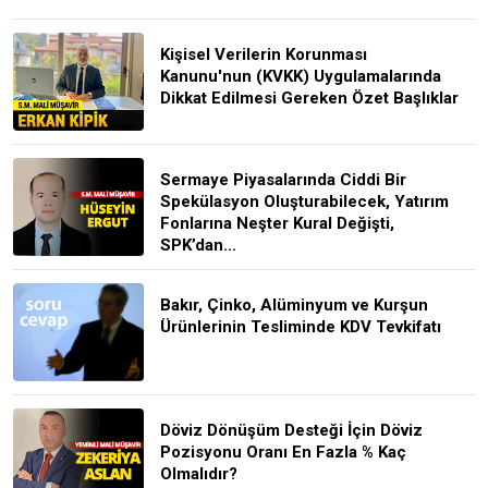
Kişisel Verilerin Korunması
Kanunu'nun (KVKK) Uygulamalarında
Dikkat Edilmesi Gereken Özet Başlıklar
Sermaye Piyasalarında Ciddi Bir
Spekülasyon Oluşturabilecek, Yatırım
Fonlarına Neşter Kural Değişti,
SPK’dan...
Bakır, Çinko, Alüminyum ve Kurşun
Ürünlerinin Tesliminde KDV Tevkifatı
Döviz Dönüşüm Desteği İçin Döviz
Pozisyonu Oranı En Fazla % Kaç
Olmalıdır?