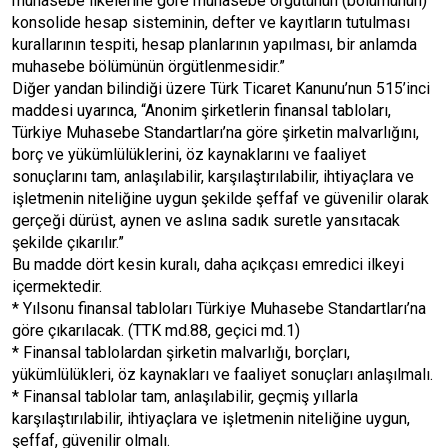
muhasebe ilkelerine göre muhasebe örgütünün (bölümünün)
konsolide hesap sisteminin, defter ve kayıtların tutulması
kurallarının tespiti, hesap planlarının yapılması, bir anlamda
muhasebe bölümünün örgütlenmesidir.”
Diğer yandan bilindiği üzere Türk Ticaret Kanunu’nun 515’inci
maddesi uyarınca, “Anonim şirketlerin finansal tabloları,
Türkiye Muhasebe Standartları’na göre şirketin malvarlığını,
borç ve yükümlülüklerini, öz kaynaklarını ve faaliyet
sonuçlarını tam, anlaşılabilir, karşılaştırılabilir, ihtiyaçlara ve
işletmenin niteliğine uygun şekilde şeffaf ve güvenilir olarak
gerçeği dürüst, aynen ve aslına sadık suretle yansıtacak
şekilde çıkarılır.”
Bu madde dört kesin kuralı, daha açıkçası emredici ilkeyi
içermektedir.
* Yılsonu finansal tabloları Türkiye Muhasebe Standartları’na
göre çıkarılacak. (TTK md.88, geçici md.1)
* Finansal tablolardan şirketin malvarlığı, borçları,
yükümlülükleri, öz kaynakları ve faaliyet sonuçları anlaşılmalı.
* Finansal tablolar tam, anlaşılabilir, geçmiş yıllarla
karşılaştırılabilir, ihtiyaçlara ve işletmenin niteliğine uygun,
şeffaf, güvenilir olmalı.