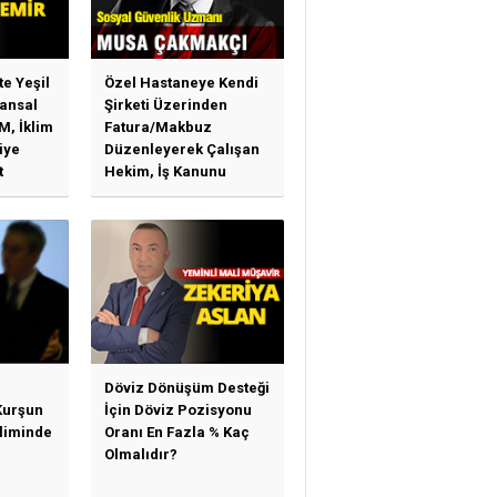
te Yeşil
Özel Hastaneye Kendi
ansal
Şirketi Üzerinden
M, İklim
Fatura/Makbuz
iye
Düzenleyerek Çalışan
t
Hekim, İş Kanunu
)
Hükümlerinden
arı)
Yararlanabilir Mi?
Döviz Dönüşüm Desteği
Kurşun
İçin Döviz Pozisyonu
sliminde
Oranı En Fazla % Kaç
Olmalıdır?