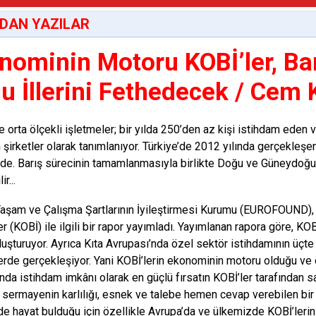
DAN YAZILAR
nominin Motoru KOBİ’ler, Bar
u İllerini Fethedecek / Cem K
 orta ölçekli işletmeler; bir yılda 250’den az kişi istihdam eden v
şirketler olarak tanımlanıyor. Türkiye’de 2012 yılında gerçekleşe
de. Barış sürecinin tamamlanmasıyla birlikte Doğu ve Güneydoğu
r...
aşam ve Çalışma Şartlarının İyileştirmesi Kurumu (EUROFOUND), 
er (KOBİ) ile ilgili bir rapor yayımladı. Yayımlanan rapora göre, K
luşturuyor. Ayrıca Kıta Avrupası’nda özel sektör istihdamının üçte 
erde gerçekleşiyor. Yani KOBİ’lerin ekonominin motoru olduğu ve
nda istihdam imkânı olarak en güçlü fırsatın KOBİ’ler tarafından 
i sermayenin karlılığı, esnek ve talebe hemen cevap verebilen bir
de hayat bulduğu için özellikle Avrupa’da ve ülkemizde KOBİ’lerin