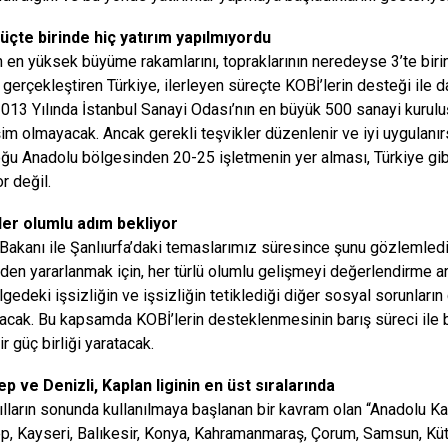
üçte birinde hiç yatırım yapılmıyordu
 en yüksek büyüme rakamlarını, topraklarının neredeyse 3’te birin
gerçekleştiren Türkiye, ilerleyen süreçte KOBİ’lerin desteği ile
2013 Yılında İstanbul Sanayi Odası’nın en büyük 500 sanayi kurulu
şim olmayacak. Ancak gerekli teşvikler düzenlenir ve iyi uygulanı
u Anadolu bölgesinden 20-25 işletmenin yer alması, Türkiye gibi
r değil.
ler olumlu adım bekliyor
Bakanı ile Şanlıurfa’daki temaslarımız süresince şunu gözlemledi
rden yararlanmak için, her türlü olumlu gelişmeyi değerlendirme a
lgedeki işsizliğin ve işsizliğin tetiklediği diğer sosyal sorunlar
racak. Bu kapsamda KOBİ’lerin desteklenmesinin barış süreci ile
r güç birliği yaratacak.
p ve Denizli, Kaplan liginin en üst sıralarında
yılların sonunda kullanılmaya başlanan bir kavram olan “Anadolu K
p, Kayseri, Balıkesir, Konya, Kahramanmaraş, Çorum, Samsun, Kü