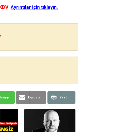
 KDV
Ayrıntılar için tıklayın.
?
tsapp
E-posta
Yazdır