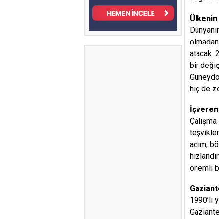
Ülkenin 
Dünyanın
olmadan 
atacak. 
bir deği
Güneydoğ
hiç de zo
İşveren
Çalışma 
teşvikle
adım, bö
hızlandı
önemli bi
Gaziante
1990’lı 
Gaziante