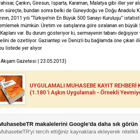
ahisar, Çankırı, Giresun, Isparta, Karaman, Malatya gibi iller yer 
en süreçte, bundan sonra belki de Güneydoğu ve Doğu Anadolu K
rının, 2011 yılı “Türkiye’nin En Büyük 500 Sanayi Kuruluşu” istati
emlemek mümkün. Üretim ve satışlarına göre sıralanan en büyük 5
Kaplanı var. Bu durum gösteriyor ki, sermayenin tabanı değişiyo
elini de özetliyor. Gaziantep ve Denizli bu bağlamda öne çıkan ill
u listede yer alıyor.
 Akşam Gazetesi | 23.05.2013)
UYGULAMALI MUHASEBE KAYIT REHBERİ Kİ
(1.180 'i Aşkın Uygulamalı - Örnekli Yevmiy
MuhasebeTR makalelerini Google'da daha sık görün
MuhasebeTR'yi tercih ettiğiniz kaynaklara ekleyerek nitelikli