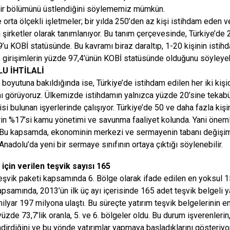
ir bölümünü üstlendiğini söylememiz mümkün.
 orta ölçekli işletmeler; bir yılda 250’den az kişi istihdam eden v
şirketler olarak tanımlanıyor. Bu tanım çerçevesinde, Türkiye’de 
’u KOBİ statüsünde. Bu kavramı biraz daraltıp, 1-20 kişinin istihd
 girişimlerin yüzde 97,4’ünün KOBİ statüsünde olduğunu söyleyebi
U İHTİLALİ
boyutuna bakıldığında ise, Türkiye’de istihdam edilen her iki kişid
ını görüyoruz. Ülkemizde istihdamın yalnızca yüzde 20’sine tekab
isi bulunan işyerlerinde çalışıyor. Türkiye’de 50 ve daha fazla kişi
rin %17’si kamu yönetimi ve savunma faaliyet kolunda. Yani öne
. Bu kapsamda, ekonominin merkezi ve sermayenin tabanı değişim
 Anadolu’da yeni bir sermaye sınıfının ortaya çıktığı söylenebilir.
 için verilen teşvik sayısı 165
teşvik paketi kapsamında 6. Bölge olarak ifade edilen en yoksul 15
apsamında, 2013’ün ilk üç ayı içerisinde 165 adet teşvik belgeli y
milyar 197 milyona ulaştı. Bu süreçte yatırım teşvik belgelerinin e
yüzde 73,7’lik oranla, 5. ve 6. bölgeler oldu. Bu durum işverenlerin
dirdiğini ve bu yönde yatırımlar yapmaya başladıklarını gösteriyor