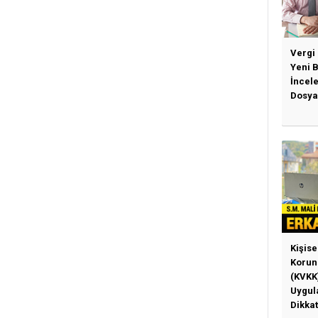
Vergi
Yeni 
İncel
Dosya
Kişise
Korun
(KVKK
Uygul
Dikkat