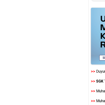
>>
Duyur
>>
SGK 
>>
Muhas
>>
Muhas