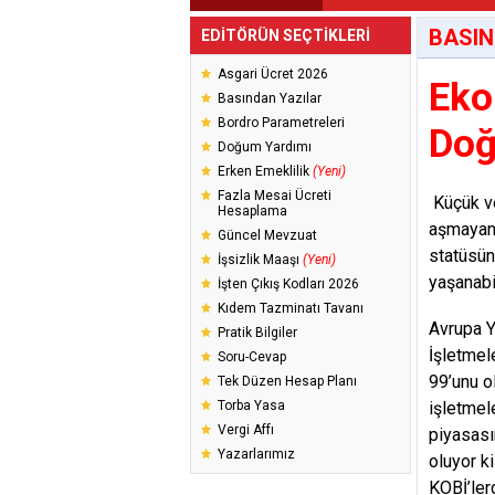
BASIN
EDİTÖRÜN SEÇTİKLERİ
Asgari Ücret 2026
Eko
Basından Yazılar
Bordro Parametreleri
Doğ
Doğum Yardımı
Erken Emeklilik
(Yeni)
Fazla Mesai Ücreti
Küçük ve
Hesaplama
aşmayan 
Güncel Mevzuat
statüsün
İşsizlik Maaşı
(Yeni)
yaşanabili
İşten Çıkış Kodları 2026
Kıdem Tazminatı Tavanı
Avrupa Y
Pratik Bilgiler
İşletmel
Soru-Cevap
99’unu o
Tek Düzen Hesap Planı
Torba Yasa
işletmel
Vergi Affı
piyasası
Yazarlarımız
oluyor k
KOBİ’ler