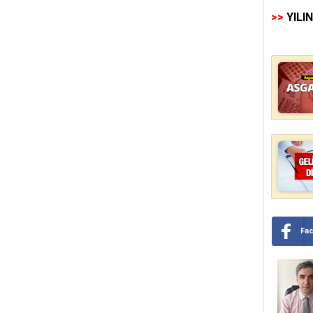
>>
YILI
Fa