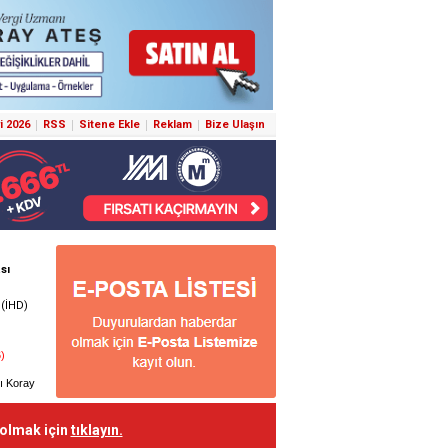
i 2026
RSS
Sitene Ekle
Reklam
Bize Ulaşın
 olmak için
tıklayın.