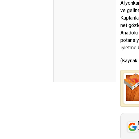
Afyonkar
ve gelin
Kaplanla
net gözl
Anadolu 
potansiy
işletme b
(Kaynak: