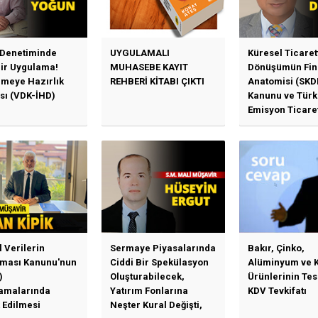
 Denetiminde
UYGULAMALI
Küresel Ticaret
Bir Uygulama!
MUHASEBE KAYIT
Dönüşümün Fin
emeye Hazırlık
REHBERİ KİTABI ÇIKTI
Anatomisi (SKD
sı (VDK-İHD)
Kanunu ve Türk
Emisyon Ticare
Sistemi (TR-ETS
Uygulama Esasl
l Verilerin
Sermaye Piyasalarında
Bakır, Çinko,
ması Kanunu'nun
Ciddi Bir Spekülasyon
Alüminyum ve 
)
Oluşturabilecek,
Ürünlerinin Te
amalarında
Yatırım Fonlarına
KDV Tevkifatı
 Edilmesi
Neşter Kural Değişti,