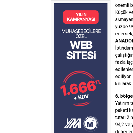
önemli b
Küçük ve
aşmayan 
yüzde 99
edersek,
ANADOL
İstihdam 
çalıştığ
fazla işç
edilenle
ediliyor
kırılarak
6. bölge
Yatırım 
paketi k
tutarı 2 
94,2 ve 
değerlen