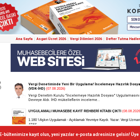
Ana Sayfa
Asgari Ücret 2026
Vergi Dilimleri 2026
Defter Tutma Hadler
!
)
E-bültenimize kayıt olun, yeni yazılar e-posta adresinize gelsin! Üye