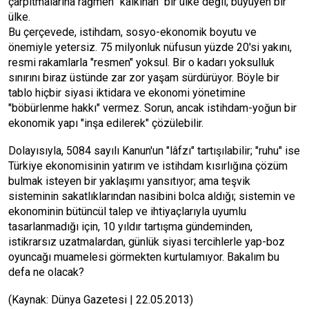
çarpıtmalarına rağmen "kalkınan" bir ülke değil; büyüyen bir
ülke.
Bu çerçevede, istihdam, sosyo-ekonomik boyutu ve
önemiyle yetersiz. 75 milyonluk nüfusun yüzde 20'si yakını,
resmi rakamlarla "resmen" yoksul. Bir o kadarı yoksulluk
sınırını biraz üstünde zar zor yaşam sürdürüyor. Böyle bir
tablo hiçbir siyasi iktidara ve ekonomi yönetimine
"böbürlenme hakkı" vermez. Sorun, ancak istihdam-yoğun bir
ekonomik yapı "inşa edilerek" çözülebilir.
Dolayısıyla, 5084 sayılı Kanun'un "lâfzı" tartışılabilir; "ruhu" ise
Türkiye ekonomisinin yatırım ve istihdam kısırlığına çözüm
bulmak isteyen bir yaklaşımı yansıtıyor; ama teşvik
sisteminin sakatlıklarından nasibini bolca aldığı; sistemin ve
ekonominin bütüncül talep ve ihtiyaçlarıyla uyumlu
tasarlanmadığı için, 10 yıldır tartışma gündeminden,
istikrarsız uzatmalardan, günlük siyasi tercihlerle yap-boz
oyuncağı muamelesi görmekten kurtulamıyor. Bakalım bu
defa ne olacak?
(Kaynak: Dünya Gazetesi | 22.05.2013)