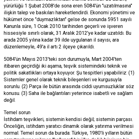
yürürlüğü 1 Şubat 2008'de sona eren 5084'ün "uzatılmasına"
ilişkin talep ve baskıları hareketlendirdi. Ekonomi yönetimi ve
hükümet önce "duymazlıktan" gelse de sonunda 5951 sayılı
Kanunla süre, 1 Ocak 2010 tarihinden geçerli ve işveren
hissesiyle sınırlı olarak, 31 Aralık 2012'ye kadar uzatıldı. Bu
arada 2005 yılına kadar 39 ilde uygulanan il sayısı, ara
düzenlemeyle, 49'a il artı 2 ilçeye çıkarıldı.
5084'ün Mayıs 2013'teki son durumuyla, Mart 2004'ten
itibaren geçirdiği iki aşama, teşvik sistemindeki teknik ve
politik sakatlıkları ortaya koyuyor. Şu tespitleri yapabiliriz: (1)
Sistemler genel olarak teknik bileşenleri ve kurgusuyla
sorunlu. (2) Parça ile bütün arasında ciddi uyumsuzluklar söz
konusu. (3) Saha ile bağlantıları yeterince isabetli ve sağlam
değil.
Temel sorun
İstihdam teşvikleri, sistemin kendisi değil; sistemin parçası.
Önceliğin, istihdam yaratıcı dinamik olarak yatırıma verilmesi
normal. Temel sorun da burada: Türkiye, 1980'li yılların bütün