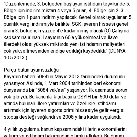
"Düzenlemede, 3. bölgeden başlayan istihdam teşvikinde 5.
Bölge için indirim miktarı 4 veya 5 puan, 4. Bölge için 2, 3.
Bölge için 1 puan indirim yapılacak. Genel olarak uygulanan 5
puanlık vergi indirimiyle birlikte, SGK işveren hissesi genel
oranı 3. bölge için yüzde 4'e kadar inmiş olacak.(Ö) Çalışma
kapsamına alınan il sayısının 60'a yükselmesi ve ilave
illerdeki olası yüksek miktarda yeni istihdamın maliyetleri
çok yükseltmesinden endişe edildiği kaydedildi." (DÜNYA,
10.5.2013.)
Parça-bütün uyumsuzluğu
Kaya'nın haberi 5084'ün Mayıs 2013 tarihindeki durumunu
yansıtıyor. Aslında, 1 Mart 2004 tarihinden beri ekonomi
dünyasında bir "5084 vak'ası" yaşanıyor. İlk aşamada sorun
yok gibiydi. Bu kanunla, kişi başına GSYİH bin 500 dolar ve
altında bulunan illere yatırımları ve özellikle istihdamı
artırmak için işveren sigorta primi hissesiyle gelir vergisi
stopajı desteği sağlandı ve 2008 yılına kadar uygulandı.
4 yıllık uygulama, kanun kapsamındaki illerin ekonomilerini
yatırım ve istihdam bakımından olumlu etkiledi. Bu durum,