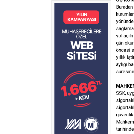
Buradan 
kurumları
yönünden
sağlamak
yol açıl
gün okur
öncesi s
yıllık i
aylığı ba
süresini
MAHKEM
SSK, uyg
sigortalı
sigortal
güvenlik
Mahkemes
tarihinde