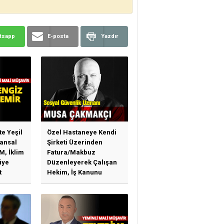
tsapp
E-posta
Yazdır
te Yeşil
Özel Hastaneye Kendi
ansal
Şirketi Üzerinden
M, İklim
Fatura/Makbuz
iye
Düzenleyerek Çalışan
t
Hekim, İş Kanunu
)
Hükümlerinden
arı)
Yararlanabilir Mi?