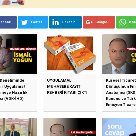
cebook
Twitter
Linkedin
Google+
Wha
 Denetiminde
UYGULAMALI
Küresel Ticaret
Bir Uygulama!
MUHASEBE KAYIT
Dönüşümün Fin
emeye Hazırlık
REHBERİ KİTABI ÇIKTI
Anatomisi (SKD
sı (VDK-İHD)
Kanunu ve Türk
Emisyon Ticare
Sistemi (TR-ETS
Uygulama Esasl