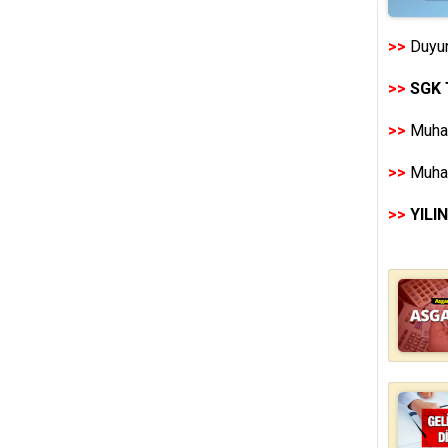
>>
Duyur
>>
SGK 
>>
Muhas
>>
Muhas
>>
YILI