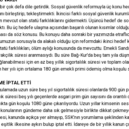
bir çok defa dile getirdik. Sosyal güvenlik reformuyla üç konu hed
nı birleştirip; tekleştirmekti. İkincisi farklı sosyal güvenlik kuru
 mevcut olan statü farklılıklarını gidermekti. Üçüncü hedef de so
tı. Bu üç hedefe ulaşma açısından başarılı olunan kısımlar olduğu 
ması da söz konusu. Bu konuyu daha sonraki bir yazımızda etrafl
umuzun sorusuyla da alakalı olduğu için reformdaki ikinci hede
tatü farklılıkları, ölüm aylığı konusunda da mevcuttu. Emekli Sand
ştirakçilik süresi aranmasıydı. Bu süre Bağ-Kur'da beş tam yıla d
ğlanabilmesi için en az beş yıllık sigortalılık süresi ve toplam ol
n her yılı için ortalama 180 gün emekli primi ödemiş olma koşulu
E İPTAL ETTİ
ulamada uzun süre beş yıl sigortalılık süresi olanlarda 900 gün 
lık süresi beş yılı geçenlerde asgari prim gün sayısını da orantılı o
ılıkta gün koşulu 1080 güne çıkarılıyordu. Uzun yıllar kimsenin ses
 konularının gündeme daha sık gelmesiyle birlikte dikkat çekme
i, kanunda açıkça yer almayıp, SSK'nın yorumlama şeklinden k
 eşitlik ilkesine aykırı bulup iptal etti. İdareye de bir yıllık kanun