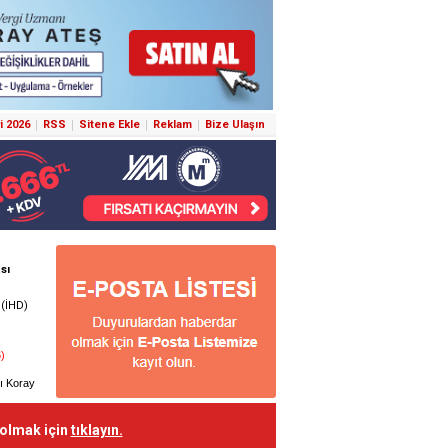
i 2026
RSS
Sitene Ekle
Reklam
Bize Ulaşın
 olmak için
tıklayın.