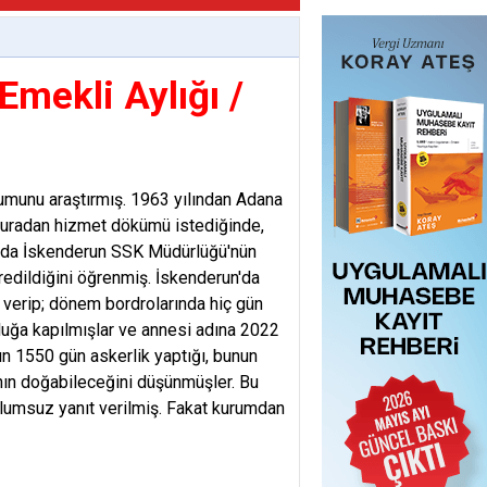
Emekli Aylığı /
rumunu araştırmış. 1963 yılından Adana
Buradan hizmet dökümü istediğinde,
lında İskenderun SSK Müdürlüğü'nün
redildiğini öğrenmiş. İskenderun'da
i verip; dönem bordrolarında hiç gün
luğa kapılmışlar ve annesi adına 2022
n 1550 gün askerlik yaptığı, bunun
nın doğabileceğini düşünmüşler. Bu
lumsuz yanıt verilmiş. Fakat kurumdan