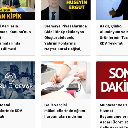
l Verilerin
Sermaye Piyasalarında
Bakır, Çinko,
ması Kanunu'nun
Ciddi Bir Spekülasyon
Alüminyum ve 
)
Oluşturabilecek,
Ürünlerinin Te
amalarında
Yatırım Fonlarına
KDV Tevkifatı
 Edilmesi
Neşter Kural Değişti,
en Özet Başlıklar
SPK’dan Kritik Hamle
Haberlerine Sermaye
Piyasası Kurulundan
Yalanlama Ve Yerinde
Bir Açıklama Geldi
 Metal
Gelir vergisi
Muhtasar ve Pr
mlerinde KDV
mükelleflerinde eğitim
Hizmet
atı
harcamaları indirimi
Beyannameleri
Asgari Ücret İs
Gelir Vergisi Tu