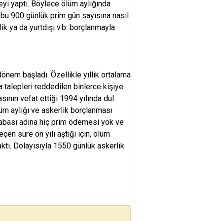
i yaptı. Böylece ölüm aylığında
ik bu 900 günlük prim gün sayısına nasıl
lik ya da yurtdışı v.b. borçlanmayla
önem başladı. Özellikle yıllık ortalama
 talepleri reddedilen binlerce kişiye
sının vefat ettiği 1994 yılında dul
üm aylığı ve askerlik borçlanması
abası adına hiç prim ödemesi yok ve
çen süre on yılı aştığı için, ölüm
tı. Dolayısıyla 1550 günlük askerlik