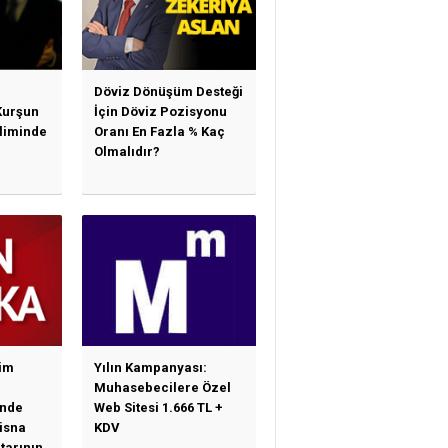
Döviz Dönüşüm Desteği
Kurşun
İçin Döviz Pozisyonu
sliminde
Oranı En Fazla % Kaç
Olmalıdır?
im
Yılın Kampanyası:
Muhasebecilere Özel
nde
Web Sitesi 1.666 TL +
tisna
KDV
tarının