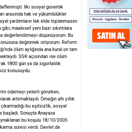
eflenmişti. İlki sosyal güvenlik
mları arasında hak ve yükümlülükler
syal yardımların tek elde toplanmasını
gibi, maalesef yeni bazı sıkıntılara
ıca değerlendirmeyi düşünüyorum. Bu
f konusuna değinmek istiyorum. Reform
ığı'nda ölüm aylığında ana kural on tam
üşmekteydi. SSK açısından ise ölüm
arak 1800 gün ya da sigortalılık
 söz konusuydu.
prim ödemeyi yeterli görürken;
larak artırmaktaydı. Örneğin altı yıllık
 çıkarmadığı bu eşitsizlik, sosyal
ye başladı. Sonuçta Anayasa
aynaklanan bu koşulu 18/10/2005
 çıkarma süresi verdi. Devlet de