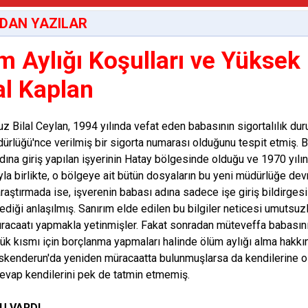
DAN YAZILAR
m Aylığı Koşulları ve Yüksek 
al Kaplan
 Bilal Ceylan, 1994 yılında vefat eden babasının sigortalılık du
rlüğü'nce verilmiş bir sigorta numarası olduğunu tespit etmiş. 
dına giriş yapılan işyerinin Hatay bölgesinde olduğu ve 1970 yı
yla birlikte, o bölgeye ait bütün dosyaların bu yeni müdürlüğe dev
araştırmada ise, işverenin babası adına sadece işe giriş bildirges
diği anlaşılmış. Sanırım elde edilen bu bilgiler neticesi umutsuz
üracaatı yapmakla yetinmişler. Fakat sonradan müteveffa babasını
ük kısmı için borçlanma yapmaları halinde ölüm aylığı alma hakkı
skenderun'da yeniden müracaatta bulunmuşlarsa da kendilerine o
cevap kendilerini pek de tatmin etmemiş.
U VARDI