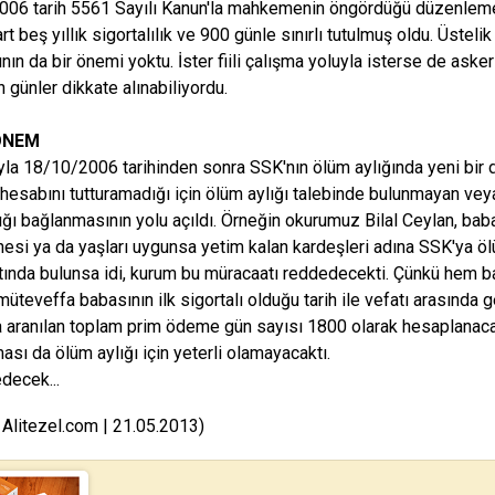
06 tarih 5561 Sayılı Kanun'la mahkemenin öngördüğü düzenlemey
rt beş yıllık sigortalılık ve 900 günle sınırlı tutulmuş oldu. Üstel
ının da bir önemi yoktu. İster fiili çalışma yoluyla isterse de asker
 günler dikkate alınabiliyordu.
ÖNEM
yla 18/10/2006 tarihinden sonra SSK'nın ölüm aylığında yeni bir d
hesabını tutturamadığı için ölüm aylığı talebinde bulunmayan veya
ığı bağlanmasının yolu açıldı. Örneğin okurumuz Bilal Ceylan, baba
nesi ya da yaşları uygunsa yetim kalan kardeşleri adına SSK'ya öl
ında bulunsa idi, kurum bu müracaatı reddedecekti. Çünkü hem b
teveffa babasının ilk sigortalı olduğu tarih ile vefatı arasında ge
a aranılan toplam prim ödeme gün sayısı 1800 olarak hesaplanacak
ası da ölüm aylığı için yeterli olamayacaktı.
decek...
 Alitezel.com | 21.05.2013)