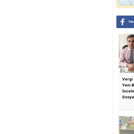
Fa
Vergi
Yeni 
İncel
Dosya