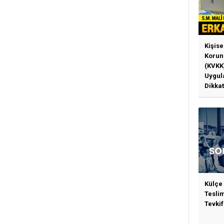
Kişise
Korun
(KVKK
Uygul
Dikkat
Gerek
Külçe
Tesli
Tevkif