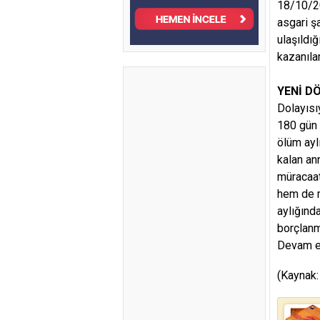
18/10/20
asgari şa
ulaşıldığ
kazanılan
YENİ D
Dolayısı
180 gün 
ölüm ayl
kalan an
müracaat
hem de mü
aylığınd
borçlanm
Devam e
(Kaynak: