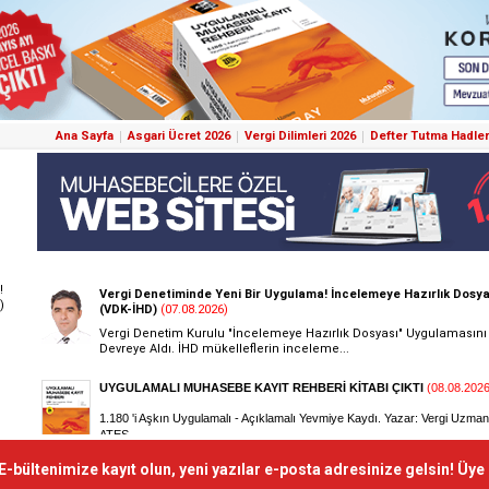
Ana Sayfa
Asgari Ücret 2026
Vergi Dilimleri 2026
Defter Tutma Hadler
!
)
E-bültenimize kayıt olun, yeni yazılar e-posta adresinize gelsin! Üye