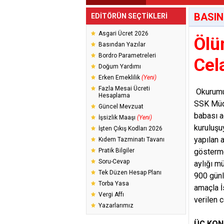
BASIN
EDİTÖRÜN SEÇTİKLERİ
Asgari Ücret 2026
Ölü
Basından Yazılar
Bordro Parametreleri
Cel
Doğum Yardımı
Erken Emeklilik
(Yeni)
Fazla Mesai Ücreti
Okurumuz
Hesaplama
SSK Müdü
Güncel Mevzuat
babası a
İşsizlik Maaşı
(Yeni)
kuruluşu
İşten Çıkış Kodları 2026
yapılan 
Kıdem Tazminatı Tavanı
Pratik Bilgiler
gösterme
Soru-Cevap
aylığı m
Tek Düzen Hesap Planı
900 günl
Torba Yasa
amaçla İ
Vergi Affı
verilen 
Yazarlarımız
ÜÇ KON