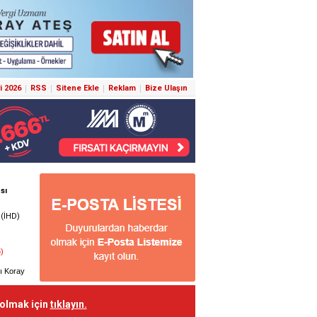
i 2026
RSS
Sitene Ekle
Reklam
Bize Ulaşın
 olmak için
tıklayın.