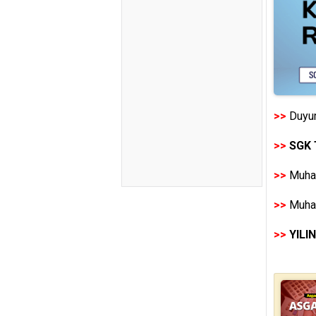
>>
Duyur
>>
SGK 
>>
Muhas
>>
Muhas
>>
YILI