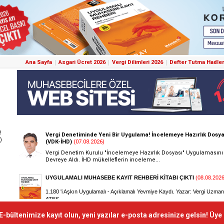
Ana Sayfa
Asgari Ücret 2026
Vergi Dilimleri 2026
Defter Tutma Hadler
!
)
E-bültenimize kayıt olun, yeni yazılar e-posta adresinize gelsin! Üye