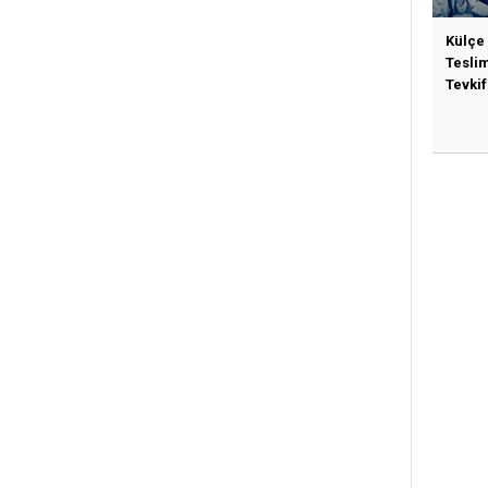
Külçe
Tesli
Tevkif