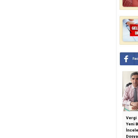
Fa
Vergi
Yeni 
İncel
Dosya