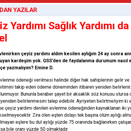
DAN YAZILAR
iz Yardımı Sağlık Yardımı da
el
vlenirken çeyiz yardımı aldım kesilen aylığım 24 ay sonra
uyan kardeşim yok. GSS’den de faydalanma durumum nasıl etk
ekçe yazmalıyım? Emine D.
vlenme ödeneği verilmesi halinde diğer hak sahiplerinin gelir ve 
bitimini takip eden ödeme döneminden itibaren yeniden belirleni
lunmuyor. Bununla beraber şayet bir aksaklık söz konusu olursa 
n yeniden belirlenmesini talep edebilir. Ayriyeten belirtmeliyim ki
se çeyiz yardımı denilen evlenme ödeneğinden kaynaklanan iki yı
ükselmeyecektir. Zira ölen eşten dolayı tek başına ölüm aylığı al
lmayan eşlere bu dul aylığı yüzde 75 oranında bağlanırken çalışa
lsa bile oranı yüzde 50 olmaktadır.