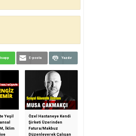
tsapp
E-posta
Yazdır
te Yeşil
Özel Hastaneye Kendi
ansal
Şirketi Üzerinden
M, İklim
Fatura/Makbuz
iye
Düzenleyerek Çalışan