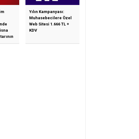
im
Yılın Kampanyası:
Muhasebecilere Özel
nde
Web Sitesi 1.666 TL +
tisna
KDV
tarının
ne