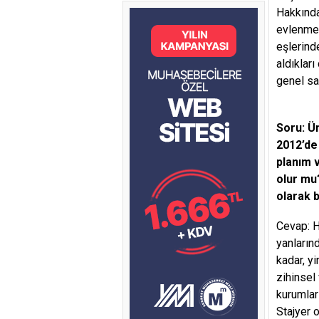
Hakkında
evlenme 
eşlerinde
aldıkları
genel sağ
Soru: Ü
2012’de
planım 
olur mu
olarak 
Cevap: H
yanların
kadar, y
zihinsel
kurumlar
Stajyer 