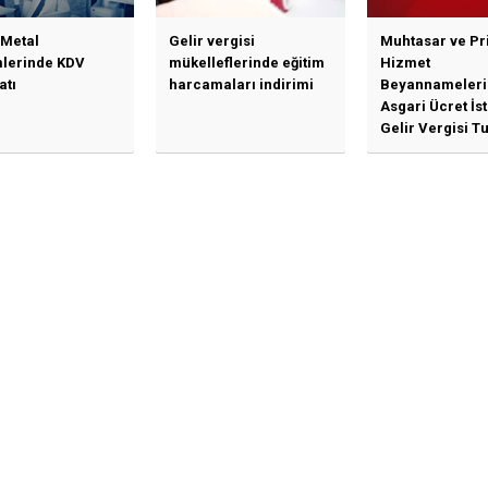
 Metal
Gelir vergisi
Muhtasar ve Pr
mlerinde KDV
mükelleflerinde eğitim
Hizmet
atı
harcamaları indirimi
Beyannameleri
Asgari Ücret İs
Gelir Vergisi Tu
Güncellenmesi
İlişkin Duyuru