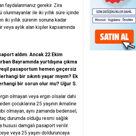
dan faydalanmanız gerekir. Zira
lunmayanlar ile iki yıllık süre içinde
en iki yıllık sürenin sonuna kadar
lir veya aylık alan kişiler kapsamında
saport aldım. Ancak 22 Ekim
Kurban Bayramında yurtdışına çıkma
n yeşil pasaportum hemen geçersiz
rhangi bir sıkıntı yaşar mıyım? Ek
rhangi bir sorun olur mu? Uğur S.
rgin olmayan veya ergin olsalar dahi
eden çocuklarına 25 yaşının ikmaline
ahibi olmayan, aynı zamanda bedensel,
htaç durumda olduğu resmi sağlık
a hususi damgalı pasaport verilir.
nceye veya 25 yaşını dolduruncaya