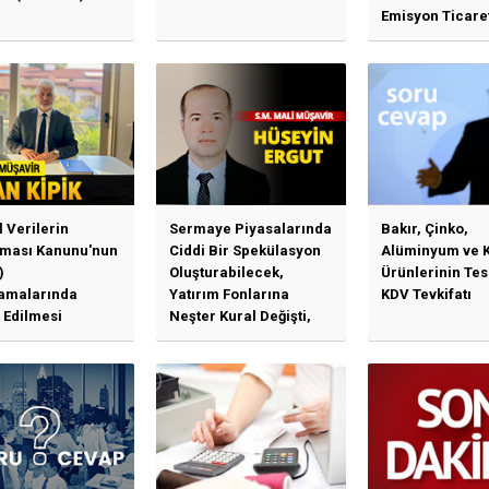
Emisyon Ticare
Sistemi (TR-ETS
Uygulama Esasl
l Verilerin
Sermaye Piyasalarında
Bakır, Çinko,
ması Kanunu'nun
Ciddi Bir Spekülasyon
Alüminyum ve 
)
Oluşturabilecek,
Ürünlerinin Te
amalarında
Yatırım Fonlarına
KDV Tevkifatı
 Edilmesi
Neşter Kural Değişti,
en Özet Başlıklar
SPK’dan Kritik Hamle
Haberlerine Sermaye
Piyasası Kurulundan
Yalanlama Ve Yerinde
Bir Açıklama Geldi