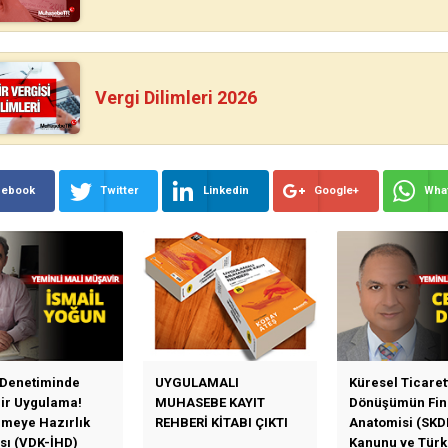
Vergi Dilimleri 2026
cebook
Twitter
Linkedin
Google+
Wha
 Denetiminde
UYGULAMALI
Küresel Ticaret
Bir Uygulama!
MUHASEBE KAYIT
Dönüşümün Fin
emeye Hazırlık
REHBERİ KİTABI ÇIKTI
Anatomisi (SKD
sı (VDK-İHD)
Kanunu ve Türk