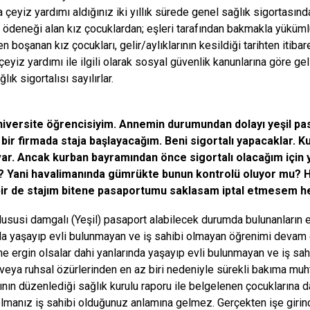
 çeyiz yardımı aldığınız iki yıllık sürede genel sağlık sigortasın
ödeneği alan kız çocuklardan; eşleri tarafından bakmakla yükümlü o
n boşanan kız çocukları, gelir/aylıklarının kesildiği tarihten itibar
 çeyiz yardımı ile ilgili olarak sosyal güvenlik kanunlarına göre ge
lık sigortalısı sayılırlar.
niversite öğrencisiyim. Annemin durumundan dolayı yeşil pa
 bir firmada staja başlayacağım. Beni sigortalı yapacaklar. 
var. Ancak kurban bayramından önce sigortalı olacağım içi
? Yani havalimanında gümrükte bunun kontrolü oluyor mu? He
bir de stajım bitene pasaportumu saklasam iptal etmesem he
ususi damgalı (Yeşil) pasaport alabilecek durumda bulunanların e
da yaşayıp evli bulunmayan ve iş sahibi olmayan öğrenimi devam 
ine ergin olsalar dahi yanlarında yaşayıp evli bulunmayan ve iş s
 veya ruhsal özürlerinden en az biri nedeniyle sürekli bakıma mu
ının düzenlediği sağlık kurulu raporu ile belgelenen çocuklarına d
olmanız iş sahibi olduğunuz anlamına gelmez. Gerçekten işe giri