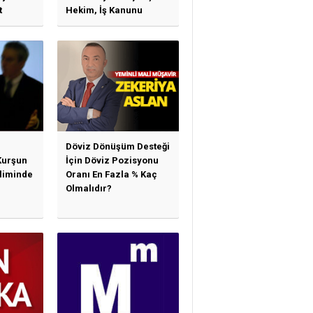
t
Hekim, İş Kanunu
)
Hükümlerinden
arı)
Yararlanabilir Mi?
Döviz Dönüşüm Desteği
Kurşun
İçin Döviz Pozisyonu
sliminde
Oranı En Fazla % Kaç
Olmalıdır?