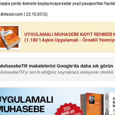
başka yerde ikamete başlayıncaya kadar yeşil pasaporttan faydala
 Alitezel.com | 22.10.2012)
UYGULAMALI MUHASEBE KAYIT REHBERİ Kİ
(1.180 'i Aşkın Uygulamalı - Örnekli Yevmiy
MuhasebeTR makalelerini Google'da daha sık görün
MuhasebeTR'yi tercih ettiğiniz kaynaklara ekleyerek nitelikli