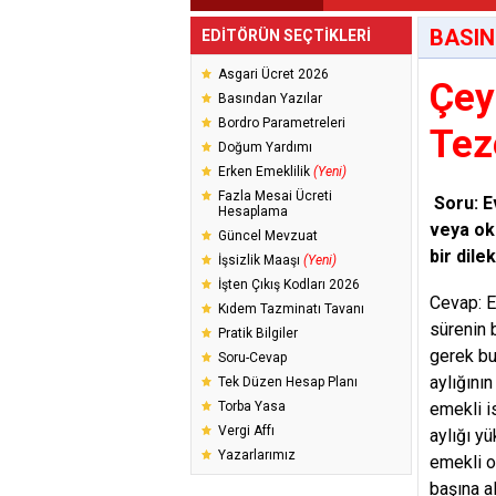
BASIN
EDİTÖRÜN SEÇTİKLERİ
Asgari Ücret 2026
Çey
Basından Yazılar
Bordro Parametreleri
Tez
Doğum Yardımı
Erken Emeklilik
(Yeni)
Fazla Mesai Ücreti
Soru: E
Hesaplama
veya ok
Güncel Mevzuat
bir dil
İşsizlik Maaşı
(Yeni)
İşten Çıkış Kodları 2026
Cevap: E
Kıdem Tazminatı Tavanı
sürenin 
Pratik Bilgiler
gerek bu
Soru-Cevap
aylığını
Tek Düzen Hesap Planı
Torba Yasa
emekli i
Vergi Affı
aylığı y
Yazarlarımız
emekli o
başına a