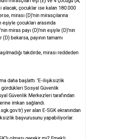
uni mirasçıları eşi (E) ve 4 çocuğu (A,
i alacak; çocuklar ise kalan 180.000
rse, mirası (D)'nin mirasçılarına
n eşiyle çocukları arasında
'nin miras payı (D)'nin eşiyle (D)'nin
er (D) bekarsa, payının tamamı
aşılmadığı takdirde, mirası reddeden
 daha başlattı. 'E-ilişiksizlik
m gördükleri Sosyal Güvenlik
yal Güvenlik Merkezleri tarafından
lerine imkan sağlandı.
sgk.gov.tr
) yer alan E-SGK ekranından
iksizlik başvurusunu yapabiliyorlar.
SK'lı olması gerekir mi? Emekli