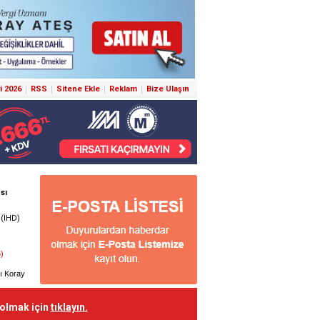
i 2026
RSS
Sitene Ekle
Reklam
Bize Ulaşın
 olmak için
tıklayın.