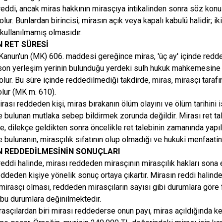
reddi, ancak miras hakkının mirasçıya intikalinden sonra söz konus
ur. Bunlardan birincisi, mirasın açık veya kapalı kabulü halidir; ik
 kullanılmamış olmasıdır.
N RET SÜRESİ
anun'un (MK) 606. maddesi gereğince miras, 'üç ay' içinde reddedi
son yerleşim yerinin bulunduğu yerdeki sulh hukuk mahkemesine y
olur. Bu süre içinde reddedilmediği takdirde, miras, mirasçı tarafı
olur (MK m. 610).
irası reddeden kişi, miras bırakanın ölüm olayını ve ölüm tarihini 
e bulunan mutlaka sebep bildirmek zorunda değildir. Mirası ret ta
 dilekçe geldikten sonra öncelikle ret talebinin zamanında yapılıp
e bulunanın, mirasçılık sıfatının olup olmadığı ve hukuki menfaatin
N REDDEDİLMESİNİN SONUÇLARI
reddi halinde, mirası reddeden mirasçının mirasçılık hakları sona
eddeden kişiye yönelik sonuç ortaya çıkartır. Mirasın reddi halind
mirasçı olması, reddeden mirasçıların sayısı gibi durumlara göre f
bu durumlara değinilmektedir.
rasçılardan biri mirası reddederse onun payı, miras açıldığında k