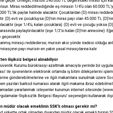
ine geçer. Örneğin, murisin 240.000 TL değerindeki mirası için kan
 olsun. Miras reddedilmediğinde eş mirasın 1/4'ü olan 60.000 TL'y
.000 TL'lik paylar halinde alacaktır. Çocuklardan (D) mirası reddede
ir. (D) evli ve çocukluysa (D)'nin miras payı olan 45.000 TL (D)'ni
ılacaktır (eşe 1/4'ü, kalan çocuklara). (D) evli ve çocuğu yoksa (D)
arasında paylaştırılacaktır (eşe 1/2'si kalan (D)'nin annesine). Eğ
 geçecektir.
tanmış mirasçı reddederse; murisin aksi yönde iradesi olduğu anl
irasçının payı murisin en yakın yasal mirasçılarına kalır.
ten ilişiksiz belgesi alınabiliyor
üvenlik Kurumu bürokrasiyi azaltmak amacıyla yerinde bir uygulama
sı' ile işverenlerin elektronik ortamda iş bitim dilekçelerini işle
rine gönderebilmelerine ve ilgili makamlara sunulmak üzere Sos
en yazıları barkod numarası alarak ilgili makama ibraz edebilme
amadan yararlanmak isteyenler kurumun internet sitesinde (
www.
ygulamalar-İlişiksizlik Belgesi Başvuru' seçeneğini kullanarak iliş
an müdür olacak emeklinin SSK'lı olması gerekir mi?
ted şirkette ortak olmadan dışarıdan müdür olacak emekli birinin S