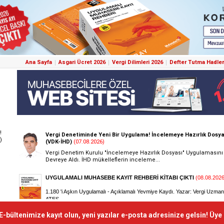
Ana Sayfa
Asgari Ücret 2026
Vergi Dilimleri 2026
Defter Tutma Hadler
!
)
E-bültenimize kayıt olun, yeni yazılar e-posta adresinize gelsin! Üye