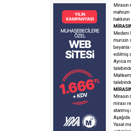
Mirasın 
mahrum ol
hakkının
MİRASI
Medeni K
murisin 
beyanla 
edilmiş 
Ayrıca m
talebind
Mahkeme,
talebind
MİRASI
Mirasın 
mirası r
atanmış 
Aşağıda 
Yasal mi