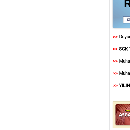
>>
Duyur
>>
SGK 
>>
Muhas
>>
Muhas
>>
YILI