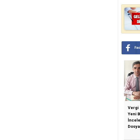
Fa
Vergi
Yeni 
İncel
Dosya