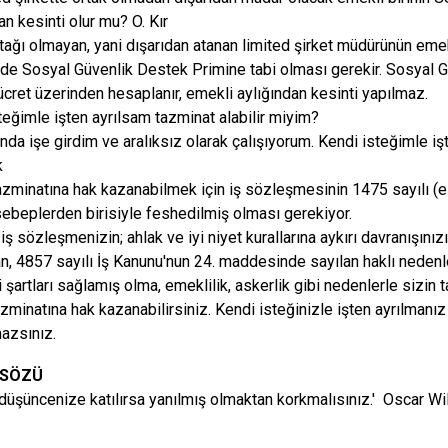
n kesinti olur mu? O. Kır
rtağı olmayan, yani dışarıdan atanan limited şirket müdürünün eme
de Sosyal Güvenlik Destek Primine tabi olması gerekir. Sosyal G
cret üzerinden hesaplanır, emekli aylığından kesinti yapılmaz.
teğimle işten ayrılsam tazminat alabilir miyim?
ında işe girdim ve aralıksız olarak çalışıyorum. Kendi isteğimle iş
k
zminatına hak kazanabilmek için iş sözleşmesinin 1475 sayılı (
sebeplerden birisiyle feshedilmiş olması gerekiyor.
iş sözleşmenizin; ahlak ve iyi niyet kurallarına aykırı davranışını
an, 4857 sayılı İş Kanunu'nun 24. maddesinde sayılan haklı nedenl
 şartları sağlamış olma, emeklilik, askerlik gibi nedenlerle sizin 
zminatına hak kazanabilirsiniz. Kendi isteğinizle işten ayrılmanı
azsınız.
 SÖZÜ
düşüncenize katılırsa yanılmış olmaktan korkmalısınız.' Oscar Wi