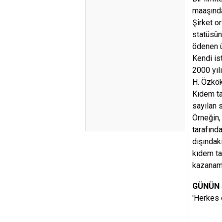
maaşında
Şirket o
statüsün
ödenen ü
Kendi is
2000 yıl
H. Özkö
Kıdem ta
sayılan 
Örneğin, 
tarafınd
dışındaki
kıdem ta
kazanam
GÜNÜN
'Herkes 