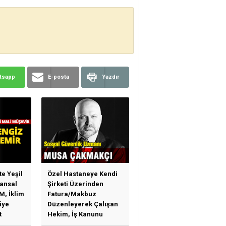
tsapp
E-posta
Yazdır
te Yeşil
Özel Hastaneye Kendi
ansal
Şirketi Üzerinden
M, İklim
Fatura/Makbuz
iye
Düzenleyerek Çalışan
t
Hekim, İş Kanunu
)
Hükümlerinden