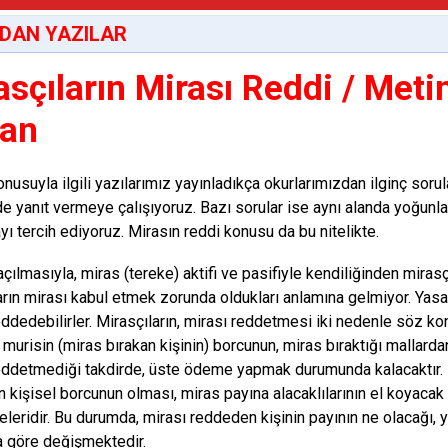
DAN YAZILAR
asçıların Mirası Reddi / Meti
an
nusuyla ilgili yazılarımız yayınladıkça okurlarımızdan ilginç sorula
e yanıt vermeye çalışıyoruz. Bazı sorular ise aynı alanda yoğunla
yı tercih ediyoruz. Mirasın reddi konusu da bu nitelikte.
açılmasıyla, miras (tereke) aktifi ve pasifiyle kendiliğinden miras
arın mirası kabul etmek zorunda oldukları anlamına gelmiyor. Yasa
eddedebilirler. Mirasçıların, mirası reddetmesi iki nedenle söz kon
i, murisin (miras bırakan kişinin) borcunun, miras bıraktığı mallard
eddetmediği takdirde, üste ödeme yapmak durumunda kalacaktır. İk
ın kişisel borcunun olması, miras payına alacaklılarının el koyaca
leridir. Bu durumda, mirası reddeden kişinin payının ne olacağı, 
 göre değişmektedir.