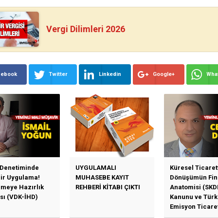
Vergi Dilimleri 2026
cebook
Twitter
Linkedin
Google+
Wha
 Denetiminde
UYGULAMALI
Küresel Ticaret
Bir Uygulama!
MUHASEBE KAYIT
Dönüşümün Fin
emeye Hazırlık
REHBERİ KİTABI ÇIKTI
Anatomisi (SKD
sı (VDK-İHD)
Kanunu ve Türk
Emisyon Ticare
Sistemi (TR-ETS