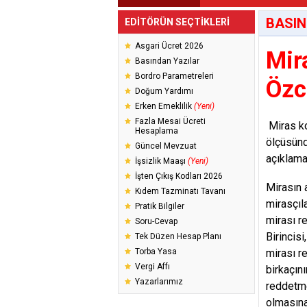
BASIN
EDİTÖRÜN SEÇTİKLERİ
Asgari Ücret 2026
Mir
Basından Yazılar
Bordro Parametreleri
Özc
Doğum Yardımı
Erken Emeklilik
(Yeni)
Fazla Mesai Ücreti
Miras ko
Hesaplama
ölçüsünd
Güncel Mevzuat
açıklama
İşsizlik Maaşı
(Yeni)
İşten Çıkış Kodları 2026
Mirasın 
Kıdem Tazminatı Tavanı
mirasçıl
Pratik Bilgiler
mirası r
Soru-Cevap
Birincis
Tek Düzen Hesap Planı
Torba Yasa
mirası r
Vergi Affı
birkaçın
Yazarlarımız
reddetme
olmasına