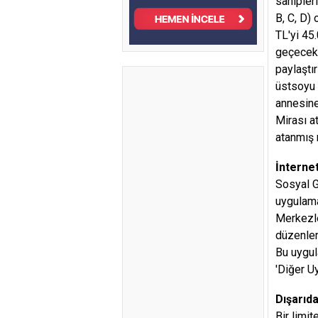
sahipler
B, C, D)
TL'yi 45
geçecekt
paylaştır
üstsoyu 
annesine
Mirası a
atanmış m
İnternet
Sosyal G
uygulama
Merkezle
düzenlen
Bu uygul
'Diğer U
Dışarıd
Bir limi