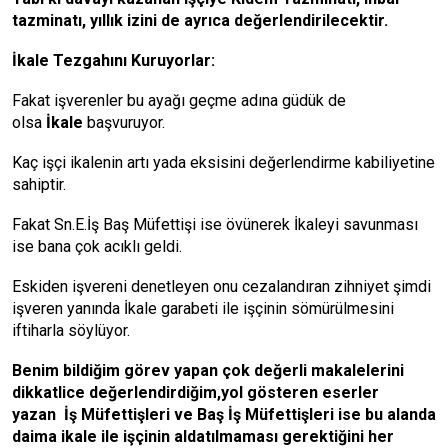
tazminatı, yıllık izini de ayrıca değerlendirilecektir.
İkale Tezgahını Kuruyorlar:
Fakat işverenler bu ayağı geçme adına güdük de
olsa
İkale
başvuruyor.
Kaç işçi ikalenin artı yada eksisini değerlendirme kabiliyetine
sahiptir.
Fakat Sn.E.İş Baş Müfettişi ise övünerek İkaleyi savunması
ise bana çok acıklı geldi.
Eskiden işvereni denetleyen onu cezalandıran zihniyet şimdi
işveren yanında İkale garabeti ile işçinin sömürülmesini
iftiharla söylüyor.
Benim bildiğim görev yapan çok değerli makalelerini
dikkatlice değerlendirdiğim,yol gösteren eserler
yazan İş Müfettişleri ve Baş İş Müfettişleri ise bu alanda
daima ikale ile işçinin aldatılmaması gerektiğini her