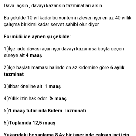
Dava açsın , davayı kazansın tazminatları alsın.
Bu şekilde 10 yıl kadar bu yöntemi izleyen işçi en az 40 yıllık
çalışma birikimi kadar servet sahibi olur diyor.
Formülü ise aynen şu şekilde:
1.)İşe iade davası açan işçi davayı kazanırsa boşta geçen
süreye ait
4 maaş
2.)İşe başlatılmaması halinde en az kıdemine göre
6 aylık
tazminat
3.)İhbar öneline ait
1 maaş
4.)Yıllık izin hak eder
½ maaş
5.)
1 maaş tutarında Kıdem Tazminatı
6.)
Toplamda 12,5 maaş
Yukarıdaki hesaplama 8 Ay bir işyerinde çalışan işçi için