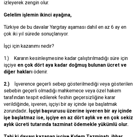
izleyerek zengin olur.
Gelelim işlemin ikinci ayağına,
Türkiye de bu davalar Yargıtay aşaması dahil en az 6 ay en
çok iki yıl sürede sonuçlanıyor.
İşçi için kazanımı nedir?
1.) Kararın kesinleşmesine kadar çalıştırılmadığı süre için
işçiye
en çok dört aya kadar doğmuş bulunan ücret ve
diğer hakları
ödenir.
2.)
İşverence geçerli sebep gösterilmediği veya gösterilen
sebebin geçerli olmadığı mahkemece veya özel hakem
tarafından tespit edilerek feshin geçersizliğine karar
verildiğinde, işveren, işçiyi bir ay içinde işe başlatmak
zorundadır
. İşçiyi başvurusu üzerine işveren bir ay içinde
işe başlatmaz ise, işçiye en az dört aylık ve en çok sekiz
aylık ücreti tutarında tazminat ödemekle yükümlü olur.
Tabi ki davayı kazanan işçiye Kıdem Tazminatı, ihbar