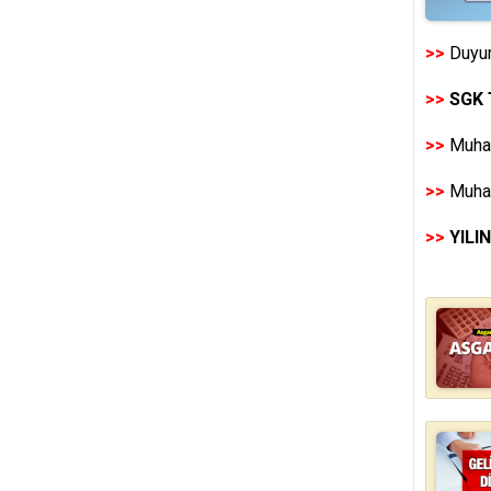
>>
Duyur
>>
SGK 
>>
Muhas
>>
Muhas
>>
YILI