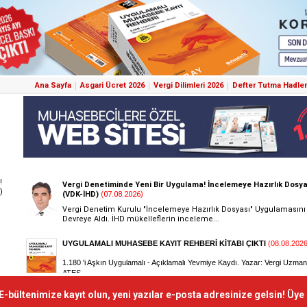
Ana Sayfa
Asgari Ücret 2026
Vergi Dilimleri 2026
Defter Tutma Hadler
!
)
E-bültenimize kayıt olun, yeni yazılar e-posta adresinize gelsin! Üye