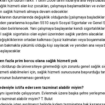
kları için durum farklı. 1 Ekim 2008 tarihi itibarıyla ana veya bab
ağlık hizmeti alan kız çocukları, çalışmaya başlamadıkları ve evl
n sağlık hizmeti almaya devam edecekler.
klarının durumlarında değişiklik olduğunda (çalışmaya başladıkları
den yararlanma koşulları 5510 sayılı Sosyal Sigortalar ve Genel 
iden belirlenecek. Yani çalışmaya başlayanlar kendi sigortalılıkla
 sağlık sigortalısı olan eşleri üzerinden sağlık yardımı alacaklar.
ğişikliklerinin ortadan kalkması (işsiz kalmaları veya boşanmalar
nın bakmakla yükümlü olduğu kişi sayılacak ve yeniden ana veya b
aşlayacaklar.
en fazla prim borcu olana sağlık hizmeti yok
ı doldurup da üniversiteye giremediği için zorunlu genel sağlık s
izmeti alabilmeleri için, sağlık hizmeti sunucusuna başvurduğu ta
borcunun bulunmaması gerekiyor.
nedeniyle istifa edersem tazminat alabilir miyim?
 aynı işyerinde çalışıyorum. Evlenmek üzere başka şehre yerleşmem 
tazminat alabilir miyim? T. Bulut
nedeniyle işten ayrılmanız halinde kıdem tazminatına hak kazanırs