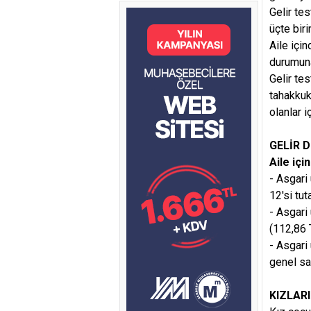
Gelir tes
üçte bir
Aile için
durumuna
Gelir tes
tahakkuk 
olanlar i
GELİR 
Aile içi
- Asgari 
12'si tut
- Asgari 
(112,86 
- Asgari 
genel sa
KIZLAR