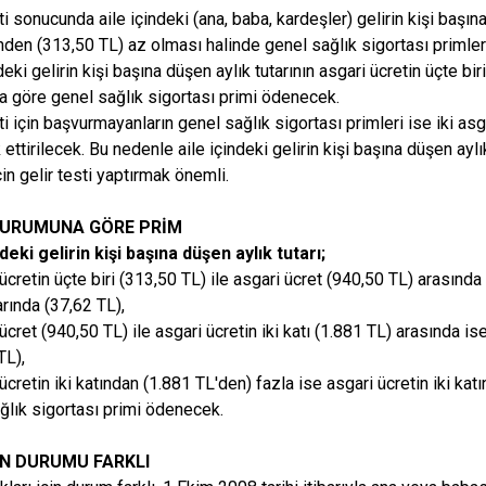
ti sonucunda aile içindeki (ana, baba, kardeşler) gelirin kişi başına
inden (313,50 TL) az olması halinde genel sağlık sigortası primler
deki gelirin kişi başına düşen aylık tutarının asgari ücretin üçte bi
 göre genel sağlık sigortası primi ödenecek.
ti için başvurmayanların genel sağlık sigortası primleri ise iki as
ettirilecek. Bu nedenle aile içindeki gelirin kişi başına düşen aylık
çin gelir testi yaptırmak önemli.
DURUMUNA GÖRE PRİM
ndeki gelirin kişi başına düşen aylık tutarı;
ücretin üçte biri (313,50 TL) ile asgari ücret (940,50 TL) arasında
arında (37,62 TL),
ücret (940,50 TL) ile asgari ücretin iki katı (1.881 TL) arasında is
TL),
ücretin iki katından (1.881 TL'den) fazla ise asgari ücretin iki kat
ğlık sigortası primi ödenecek.
IN DURUMU FARKLI