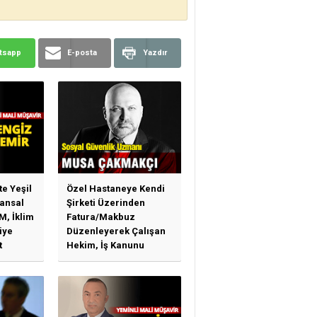
tsapp
E-posta
Yazdır
te Yeşil
Özel Hastaneye Kendi
ansal
Şirketi Üzerinden
M, İklim
Fatura/Makbuz
iye
Düzenleyerek Çalışan
t
Hekim, İş Kanunu
)
Hükümlerinden
arı)
Yararlanabilir Mi?