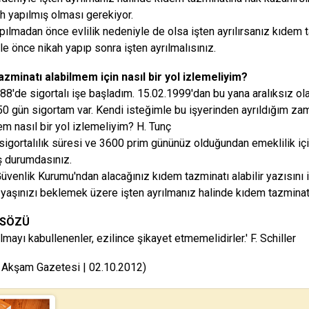
ah yapılmış olması gerekiyor.
pılmadan önce evlilik nedeniyle de olsa işten ayrılırsanız kıdem
le önce nikah yapıp sonra işten ayrılmalısınız.
zminatı alabilmem için nasıl bir yol izlemeliyim?
88'de sigortalı işe başladım. 15.02.1999'dan bu yana aralıksız ola
0 gün sigortam var. Kendi isteğimle bu işyerinden ayrıldığım zam
sem nasıl bir yol izlemeliyim? H. Tunç
k sigortalılık süresi ve 3600 prim gününüz olduğundan emeklilik içi
 durumdasınız.
üvenlik Kurumu'ndan alacağınız kıdem tazminatı alabilir yazısını 
yaşınızı beklemek üzere işten ayrılmanız halinde kıdem tazminatı
 SÖZÜ
mayı kabullenenler, ezilince şikayet etmemelidirler.' F. Schiller
 Akşam Gazetesi | 02.10.2012)