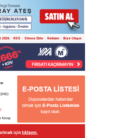
i 2026
RSS
Sitene Ekle
Reklam
Bize Ulaşın
 olmak için
tıklayın.