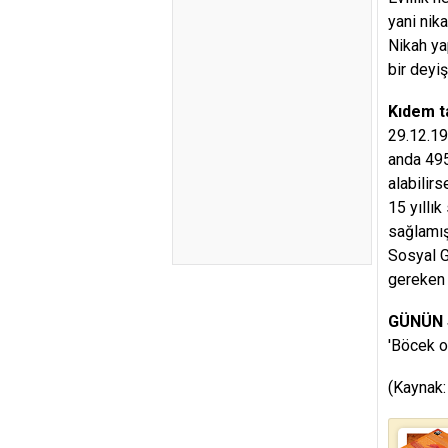
yani nik
Nikah ya
bir deyiş
Kıdem ta
29.12.19
anda 495
alabilir
15 yıllı
sağlamış
Sosyal G
gereken 
GÜNÜN
'Böcek ol
(Kaynak: