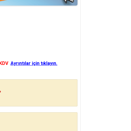
 KDV
Ayrıntılar için tıklayın.
?