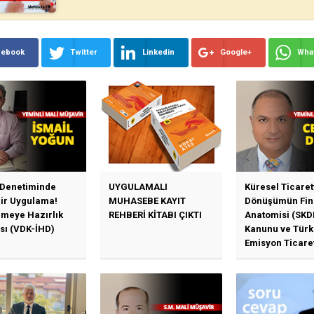
cebook
Twitter
Linkedin
Google+
Wha
 Denetiminde
UYGULAMALI
Küresel Ticaret
Bir Uygulama!
MUHASEBE KAYIT
Dönüşümün Fin
emeye Hazırlık
REHBERİ KİTABI ÇIKTI
Anatomisi (SKD
sı (VDK-İHD)
Kanunu ve Türk
Emisyon Ticare
Sistemi (TR-ETS
Uygulama Esasl