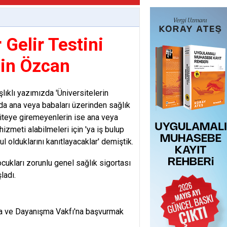
Gelir Testini
gin Özcan
ıklı yazımızda 'Üniversitelerin
da ana veya babaları üzerinden sağlık
iteye giremeyenlerin ise ana veya
izmeti alabilmeleri için 'ya iş bulup
 olduklarını kanıtlayacaklar' demiştik.
ukları zorunlu genel sağlık sigortası
ladı.
şma ve Dayanışma Vakfı'na başvurmak