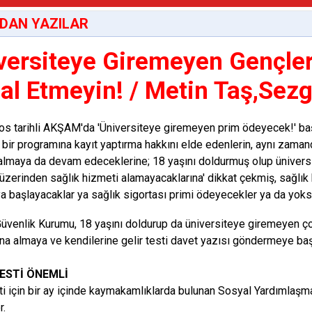
DAN YAZILAR
versiteye Giremeyen Gençler 
al Etmeyin! / Metin Taş,Sez
s tarihli AKŞAM'da 'Üniversiteye giremeyen prim ödeyecek!' başl
 bir programına kayıt yaptırma hakkını elde edenlerin, aynı zaman
almaya da devam edeceklerine; 18 yaşını doldurmuş olup ünivers
 üzerinden sağlık hizmeti alamayacaklarına' dikkat çekmiş, sağlık h
a başlayacaklar ya sağlık sigortası primi ödeyecekler ya da yoksul
üvenlik Kurumu, 18 yaşını doldurup da üniversiteye giremeyen çoc
a almaya ve kendilerine gelir testi davet yazısı göndermeye baş
TESTİ ÖNEMLİ
sti için bir ay içinde kaymakamlıklarda bulunan Sosyal Yardımla
r.