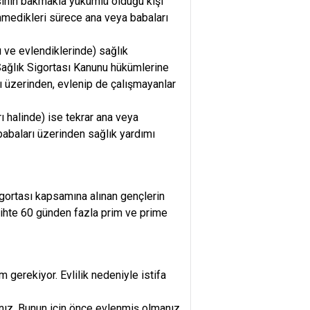
asının bakmakla yükümlü olduğu kişi
enmedikleri sürece ana veya babaları
 ve evlendiklerinde) sağlık
Sağlık Sigortası Kanunu hükümlerine
rı üzerinden, evlenip de çalışmayanlar
ı halinde) ise tekrar ana veya
abaları üzerinden sağlık yardımı
igortası kapsamına alınan gençlerin
rihte 60 günden fazla prim ve prime
gerekiyor. Evlilik nedeniyle istifa
ınız. Bunun için önce evlenmiş olmanız,