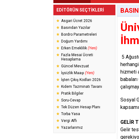
BASIN
EDİTÖRÜN SEÇTİKLERİ
Asgari Ücret 2026
Üni
Basından Yazılar
Bordro Parametreleri
İhm
Doğum Yardımı
Erken Emeklilik
(Yeni)
Fazla Mesai Ücreti
5 Ağusto
Hesaplama
herhangi
Güncel Mevzuat
hizmeti 
İşsizlik Maaşı
(Yeni)
babaları
İşten Çıkış Kodları 2026
çalışmay
Kıdem Tazminatı Tavanı
Pratik Bilgiler
Sosyal G
Soru-Cevap
kapsamın
Tek Düzen Hesap Planı
Torba Yasa
Vergi Affı
GELİR 
Yazarlarımız
Gelir te
gerekiyo