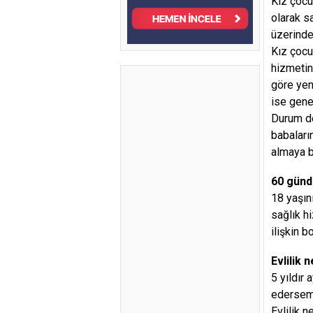
Kız çocu
olarak s
üzerinde
Kız çocu
hizmetin
göre yen
ise genel
Durum de
babaları
almaya b
60 günd
18 yaşın
sağlık h
ilişkin 
Evlilik 
5 yıldır
edersem 
Evlilik 