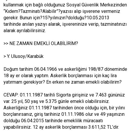
kullanmak için bağlı olduğunuz Sosyal Güvenlik Merkezinden
“Kıdem?Tazminatı?Alabilir”?yazısı alıp işverene vermeniz
gerekir. Bunun için?15?yılınızın?dolduğu?10.05.2013
tarihinde anılan yazıyı alarak, işvereninize verip, tazminatınızı
alarak ayrılabilirsiniz.
>> NE ZAMAN EMEKLİ OLABİLİRİM?
> Y. Ulusoy/Karabük
Doğum tarihim 06.04.1966 ve askerliğimi 198/87 döneminde
18 ay er olarak yaptım. Askerlik borçlanması için kaç lira
yatırmam gerekiyor? En erken ne zaman emekli olabilirim?
CEVAP: 01.11.1987 tarihli Sigorta girişiniz ve 7.463 gününüz
var. 25 yıl, 50 yaş ve 5.375 günle emekli olabilirsiniz.
Askerliğiniz 01.11.1987 tarihinden önce olduğu için, bir yılını
borçlanırsanız, giriş tarihiniz 01.11.1986 olur ve 49 yaşınızın
dolduğu 06.04.2015 tarihinde emeklilik müracaatı
yapabilirsiniz. 12 ay askerlik borçlanması 3.611,52 TL’dir.