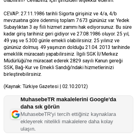
olabilirim? Cevabınız için şimdiden teşekkür ederim.
CEVAP: 27.11.1986 tarihli Sigorta girişiniz ve 4/a, 4/b
mevzuatına göre ödenmiş toplam 7.673 gününüz var. Yedek
Subaylıktan 3 ay fiili hizmet zammı hak ediyorsunuz. Bu süre
kadar giriş tarihiniz geri gidiyor ve 27.08.1986 oluyor. 25 yıl,
49 yaş ve 5.300 günle emekli olabilirsiniz. 25 yılınız ve
gününüz dolmuş. 49 yaşınızın dolduğu 21.04. 2013 tarihinde
emeklilik müracaatı yapabilirsiniz. İlgili SGK İl/Merkez
Müdürlüğü’ne müracaat ederek 2829 sayılı Kanun gereği
SSK, Bağ-Kur ve Emekli Sandığı’ndaki hizmetlerinizi
birleştirebilirsiniz.
(Kaynak: Türkiye Gazetesi | 02.10.2012)
MuhasebeTR makalelerini Google'da
daha sık görün
MuhasebeTR'yi tercih ettiğiniz kaynaklara
ekleyerek nitelikli makalelere daha kolay
ulaşın.