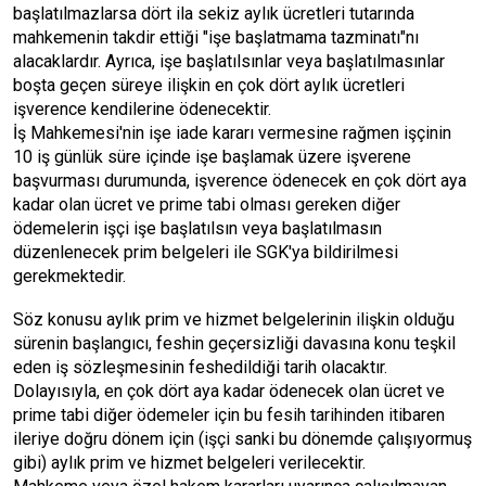
başlatılmazlarsa dört ila sekiz aylık ücretleri tutarında
mahkemenin takdir ettiği "işe başlatmama tazminatı"nı
alacaklardır. Ayrıca, işe başlatılsınlar veya başlatılmasınlar
boşta geçen süreye ilişkin en çok dört aylık ücretleri
işverence kendilerine ödenecektir.
İş Mahkemesi'nin işe iade kararı vermesine rağmen işçinin
10 iş günlük süre içinde işe başlamak üzere işverene
başvurması durumunda, işverence ödenecek en çok dört aya
kadar olan ücret ve prime tabi olması gereken diğer
ödemelerin işçi işe başlatılsın veya başlatılmasın
düzenlenecek prim belgeleri ile SGK'ya bildirilmesi
gerekmektedir.
Söz konusu aylık prim ve hizmet belgelerinin ilişkin olduğu
sürenin başlangıcı, feshin geçersizliği davasına konu teşkil
eden iş sözleşmesinin feshedildiği tarih olacaktır.
Dolayısıyla, en çok dört aya kadar ödenecek olan ücret ve
prime tabi diğer ödemeler için bu fesih tarihinden itibaren
ileriye doğru dönem için (işçi sanki bu dönemde çalışıyormuş
gibi) aylık prim ve hizmet belgeleri verilecektir.