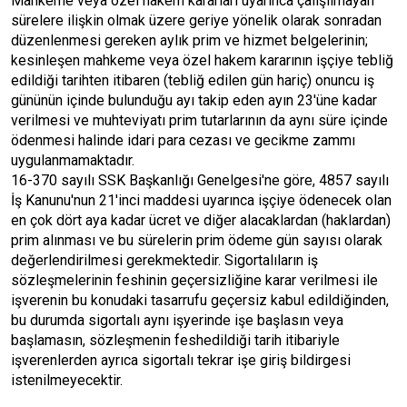
Mahkeme veya özel hakem kararları uyarınca çalışılmayan
sürelere ilişkin olmak üzere geriye yönelik olarak sonradan
düzenlenmesi gereken aylık prim ve hizmet belgelerinin;
kesinleşen mahkeme veya özel hakem kararının işçiye tebliğ
edildiği tarihten itibaren (tebliğ edilen gün hariç) onuncu iş
gününün içinde bulunduğu ayı takip eden ayın 23'üne kadar
verilmesi ve muhteviyatı prim tutarlarının da aynı süre içinde
ödenmesi halinde idari para cezası ve gecikme zammı
uygulanmamaktadır.
16-370 sayılı SSK Başkanlığı Genelgesi'ne göre, 4857 sayılı
İş Kanunu'nun 21'inci maddesi uyarınca işçiye ödenecek olan
en çok dört aya kadar ücret ve diğer alacaklardan (haklardan)
prim alınması ve bu sürelerin prim ödeme gün sayısı olarak
değerlendirilmesi gerekmektedir. Sigortalıların iş
sözleşmelerinin feshinin geçersizliğine karar verilmesi ile
işverenin bu konudaki tasarrufu geçersiz kabul edildiğinden,
bu durumda sigortalı aynı işyerinde işe başlasın veya
başlamasın, sözleşmenin feshedildiği tarih itibariyle
işverenlerden ayrıca sigortalı tekrar işe giriş bildirgesi
istenilmeyecektir.