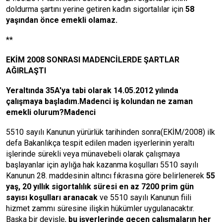
doldurma şartını yerine getiren kadın sigortalılar için
58
yaşından önce emekli olamaz.
**
EKİM 2008 SONRASI MADENCİLERDE ŞARTLAR
AĞIRLAŞTI
Yeraltında 35A'ya tabi olarak 14.05.2012 yılında
çalışmaya başladım.Madenci iş kolundan ne zaman
emekli olurum?Madenci
5510 sayılı Kanunun yürürlük tarihinden sonra(EKİM/2008) ilk
defa Bakanlıkça tespit edilen maden işyerlerinin yeraltı
işlerinde sürekli veya münavebeli olarak çalışmaya
başlayanlar için aylığa hak kazanma koşulları 5510 sayılı
Kanunun 28. maddesinin altıncı fıkrasına göre belirlenerek
55
yaş, 20 yıllık sigortalılık süresi en az 7200 prim gün
sayısı koşulları aranacak
ve 5510 sayılı Kanunun fiili
hizmet zammı süresine ilişkin hükümler uygulanacaktır.
Başka bir deyişle,
bu işyerlerinde geçen çalışmaların her