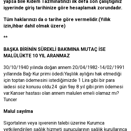
yapsa bile Kıdem Tazminatınızı ilk defa son çalıştığınız
işyerinde giriş tarihinize göre hesaplamak zorundadır.
Tüm haklarınızı da o tarihe göre vermelidir.(Yıllık
izin,ihbar dahil olmak üzere)
**
BAŞKA BİRİNİN SÜREKLİ BAKIMINA MUTAÇ İSE
MALÜLÜKTE 10 YIL ARANMAZ
30/10/1940 yılında doğan annem 20/04/1982-14/02/1991
yıllarında Bağ-Kur primi ödedi.Yaşlılık aylığını hak etmediği
için toptan ödemesini istediğimizde 1 Lira gibi bir para
iadesi söz konusu oldu.24 gün 9ay 8 yıl gibi prim ödemesi
var.Kanser hastası olan annem malulen emeli olamaz mı?
Tuncer
Malul sayılma
Sigortalının veya işverenin talebi üzerine Kurumca
yetkilendirilen sağlık hizmeti sunucularının sağlık kurullarınca