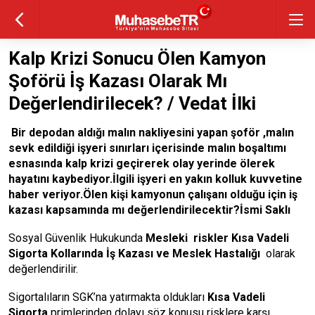
Kalp Krizi Sonucu Ölen Kamyon
Şoförü İş Kazası Olarak Mı
Değerlendirilecek? / Vedat İlki
Bir depodan aldığı malın nakliyesini yapan şoför ,malın
sevk edildiği işyeri sınırları içerisinde malın boşaltımı
esnasında kalp krizi geçirerek olay yerinde ölerek
hayatını kaybediyor.İlgili işyeri en yakın kolluk kuvvetine
haber veriyor.Ölen kişi kamyonun çalışanı olduğu için iş
kazası kapsamında mı değerlendirilecektir?İsmi Saklı
Sosyal Güvenlik Hukukunda
Mesleki riskler Kısa Vadeli
Sigorta Kollarında İş Kazası ve Meslek Hastalığı
olarak
değerlendirilir.
Sigortalıların SGK’na yatırmakta oldukları
Kısa Vadeli
Sigorta
primlerinden dolayı söz konusu risklere karşı