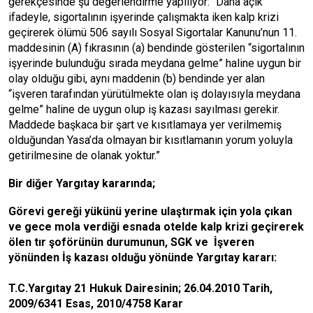
gerekçesinde şu değerlendirme yapılıyor: “Daha açık
ifadeyle, sigortalının işyerinde çalışmakta iken kalp krizi
geçirerek ölümü 506 sayılı Sosyal Sigortalar Kanunu’nun 11.
maddesinin (A) fıkrasının (a) bendinde gösterilen “sigortalının
işyerinde bulunduğu sırada meydana gelme” haline uygun bir
olay olduğu gibi, aynı maddenin (b) bendinde yer alan
“işveren tarafından yürütülmekte olan iş dolayısıyla meydana
gelme” haline de uygun olup iş kazası sayılması gerekir.
Maddede başkaca bir şart ve kısıtlamaya yer verilmemiş
olduğundan Yasa’da olmayan bir kısıtlamanın yorum yoluyla
getirilmesine de olanak yoktur.”
Bir diğer Yargıtay kararında;
Görevi gereği yükünü yerine ulaştırmak için yola çıkan
ve gece mola verdiği esnada otelde kalp krizi geçirerek
ölen tır şoförünün durumunun, SGK ve İşveren
yönünden İş kazası olduğu yönünde Yargıtay kararı:
T.C.Yargıtay 21 Hukuk Dairesinin; 26.04.2010 Tarih,
2009/6341 Esas, 2010/4758 Karar