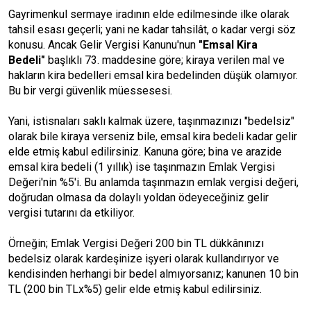
Gayrimenkul sermaye iradının elde edilmesinde ilke olarak
tahsil esası geçerli; yani ne kadar tahsilât, o kadar vergi söz
konusu. Ancak Gelir Vergisi Kanunu'nun
"Emsal Kira
Bedeli"
başlıklı 73. maddesine göre; kiraya verilen mal ve
hakların kira bedelleri emsal kira bedelinden düşük olamıyor.
Bu bir vergi güvenlik müessesesi.
Yani, istisnaları saklı kalmak üzere, taşınmazınızı "bedelsiz"
olarak bile kiraya verseniz bile, emsal kira bedeli kadar gelir
elde etmiş kabul edilirsiniz. Kanuna göre; bina ve arazide
emsal kira bedeli (1 yıllık) ise taşınmazın Emlak Vergisi
Değeri'nin %5'i. Bu anlamda taşınmazın emlak vergisi değeri,
doğrudan olmasa da dolaylı yoldan ödeyeceğiniz gelir
vergisi tutarını da etkiliyor.
Örneğin; Emlak Vergisi Değeri 200 bin TL dükkânınızı
bedelsiz olarak kardeşinize işyeri olarak kullandırıyor ve
kendisinden herhangi bir bedel almıyorsanız; kanunen 10 bin
TL (200 bin TLx%5) gelir elde etmiş kabul edilirsiniz.