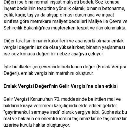
Diğeri ise bina normal inşaat maliyeti bedeli. Söz konusu
inşaat bedelinin tespitine yönelik olarak; binanın betonarme,
çelik, kagir, taş ya da ahşap olması durumuna ve inşaat
sınıfına göre metrekare maliyet bedelleri Maliye ile Çevre ve
Şehircilik Bakanlığı'nca müştereken tespit ve ilan olunmakta.
Diğer taraftan binanın kaloriferli ve asansörlü olması emlak
vergisi değerini az da olsa yükseltirken; binanın yaşlanması
ise söz konusu değeri bir nebze aşağıya çekiyor.
İşte bu ilkeler çerçevesinde belirlenen değer (Emlak Vergisi
Değeri), emlak vergisinin matrahını oluşturur.
Emlak Vergisi Değeri'nin Gelir Vergisi'ne olan etkisi
Gelir Vergisi Kanunu'nun 70. maddesinde belirtilen mal ve
hakların kiraya verilmesi karşılığında elde edilen gelirler
"gayrimenkul sermaye iradı"
olarak vergiye tabi. Şüphesiz bu
mal ve hakların en önemli kısmını taşınmazlar ile taşınmazlar
üzerine kurulu haklar oluşturuyor.