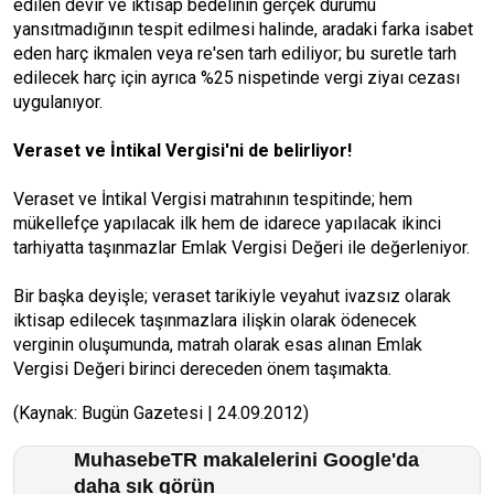
edilen devir ve iktisap bedelinin gerçek durumu
yansıtmadığının tespit edilmesi halinde, aradaki farka isabet
eden harç ikmalen veya re'sen tarh ediliyor; bu suretle tarh
edilecek harç için ayrıca %25 nispetinde vergi ziyaı cezası
uygulanıyor.
Veraset ve İntikal Vergisi'ni de belirliyor!
Veraset ve İntikal Vergisi matrahının tespitinde; hem
mükellefçe yapılacak ilk hem de idarece yapılacak ikinci
tarhiyatta taşınmazlar Emlak Vergisi Değeri ile değerleniyor.
Bir başka deyişle; veraset tarikiyle veyahut ivazsız olarak
iktisap edilecek taşınmazlara ilişkin olarak ödenecek
verginin oluşumunda, matrah olarak esas alınan Emlak
Vergisi Değeri birinci dereceden önem taşımakta.
(Kaynak: Bugün Gazetesi | 24.09.2012)
MuhasebeTR makalelerini Google'da
daha sık görün