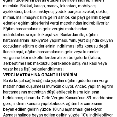
eğitim giderlerini beyan ettikleri gelirden indirebilmeleri
mümkün. Bakkal, kasap, manav, lokantacı, mobilyacı,
ayakkabıcı, berber, nakliyeci, yedek parçacı, avukat, doktor,
mimar, mali müşavir, kira geliri sahibi, kar payı gelirini beyan
edenler eğitim giderlerini vergi matrahından indirebiliyorlar.
Eğitim harcamalarının gelir vergisi matrahından
indirilebilmesi için iki koşul var. Bunlardan ilki, eğitim
harcamalarının Türkiye'de yapılması. Yani, yurt dışında okuyan
çocukların eğitim giderlerinin indirilmesi söz konusu değil.
İkinci koşul, eğitim harcamalarının gelir veya kurumlar
vergisine tabi mükelleflerden alınan belgelerle (fatura,
serbest meslek makbuzu, perakende satış vesikası veya
yazar kasa fişi) belgelendirilmesi.
VERGİ MATRAHINA ORANTILI İNDİRİM
Bu iki koşul sağlandığında yapılan eğitim giderlerinin vergi
matrahından düşülmesi mümkün oluyor. Ancak, yapılan eğitim
harcamasının matrahtan düşülebilecek kısmı için sınır
belirlenmiş durumda. Gelir Vergisi Kanunu'nun 89. maddesine
göre, indirim konusu yapılabilecek eğitim harcamasının
beyan edilen gelirin yüzde 10'unu aşmaması gerekiyor.
Aşması halinde beyan edilen gelirin yüzde 10'u indirilebiliyor.