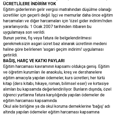
ÜCRETLİLERE İNDİRİM YOK
Eğitim giderlerinin gelir vergisi matrahından düşülme olanağı
ücretliler için geçerli değil. İşçi ve memurlar daha önce eğitim
harcamaları ve diğer harcamaları için 'özel gider indirimi'nden
yararlanıyordu. 1 Ocak 2007 tarihinden itibaren bu
uygulamaya son verildi.
Bunun yerine, fiş veya fatura ile belgelendirilmesi
gerekmeksizin asgari ücret baz alınarak ücretlinin medeni
haline göre belirlenen 'asgari geçim indirimi' uygulaması
getirildi.
BAĞIŞ, HARÇ VE KATKI PAYLARI
Eğitim harcaması kavramının kapsamı oldukça geniş. Eğitim
ve öğretim kurumları ile anaokulu, kreş ve dershanelere
eğitim amacıyla yapılan ödemeler, kurs ücretleri, her türlü
kitap (ders kitabı, hikaye, roman, bilimsel eser) ve kırtasiye
alımları bu kapsamda değerlendiriliyor. Bunların dışında, özel
öğrenci yurtlarına fatura karşılığında yapılan ödemeler de
eğitim harcaması kapsamında.
Okul aile birliğine ya da okul koruma derneklerine 'bağış' adı
altında yapılan ödemeler eğitim harcaması kapsamına