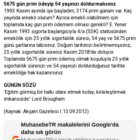
5675 gün prim ödeyip 54 yaşınızı doldurmalısınız
1993 Kasım ayında işe başladım, 3174 prim günüm var. Kaç
yaşında emekli olurum? Ayrıca emekli olabilmem için
toplamda kaç gün prim ödemem olması gerekli? E. Yener
Kasım 1993 sigorta başlangıcıyla 4/a (SSK) statüsünden
emeklilik için 25 yıllık sigortalılık süresi, 54 yaş ve 5675 prim
günü şartlarına tabisiniz. Doğum tarihinizi belirtmemişsiniz,
25 yıllık sigortalılık süreniz Kasım 2018'de doluyor.
Toplamda 5675 gün prim ödemiş olmak koşuluyla 25 yıllık
sigortalılık sürenizi ve 54 yaşınızı doldurduğunuz tarihte
emekliliğe hak kazanırsınız.
GÜNÜN SÖZÜ
'Eğitim görmüş bir halkı idare etmek kolay; köleleştirmek
imkansızdır.' Lord Brougham
(Kaynak: Akşam Gazetesi | 13.09.2012)
MuhasebeTR makalelerini Google'da
daha sık görün
MuhasebeTR'yi tercih ettiğiniz kaynaklara