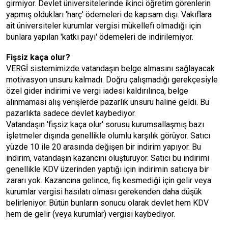
girmiyor. Devlet üniversitelerinde ikinci öğretim görenlerin
yapmış oldukları 'harç' ödemeleri de kapsam dışı. Vakıflara
ait üniversiteler kurumlar vergisi mükellefi olmadığı için
bunlara yapılan 'katkı payı' ödemeleri de indirilemiyor.
Fişsiz kaça olur?
VERGİ sistemimizde vatandaşın belge almasını sağlayacak
motivasyon unsuru kalmadı. Doğru çalışmadığı gerekçesiyle
özel gider indirimi ve vergi iadesi kaldırılınca, belge
alınmaması alış verişlerde pazarlık unsuru haline geldi. Bu
pazarlıkta sadece devlet kaybediyor.
Vatandaşın 'fişsiz kaça olur' sorusu kurumsallaşmış bazı
işletmeler dışında genellikle olumlu karşılık görüyor. Satıcı
yüzde 10 ile 20 arasında değişen bir indirim yapıyor. Bu
indirim, vatandaşın kazancını oluşturuyor. Satıcı bu indirimi
genellikle KDV üzerinden yaptığı için indirimin satıcıya bir
zararı yok. Kazancına gelince, fiş kesmediği için gelir veya
kurumlar vergisi hasılatı olması gerekenden daha düşük
belirleniyor. Bütün bunların sonucu olarak devlet hem KDV
hem de gelir (veya kurumlar) vergisi kaybediyor.