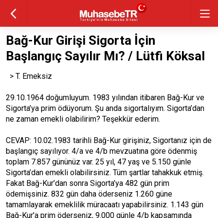
Bağ-Kur Girişi Sigorta İçin
Başlangıç Sayılır Mı? / Lütfi Köksal
> T. Emeksiz
29.10.1964 doğumluyum. 1983 yılından itibaren Bağ-Kur ve
Sigorta’ya prim ödüyorum. Şu anda sigortalıyım. Sigorta’dan
ne zaman emekli olabilirim? Teşekkür ederim.
CEVAP: 10.02.1983 tarihli Bağ-Kur girişiniz, Sigortanız için de
başlangıç sayılıyor. 4/a ve 4/b mevzuatına göre ödenmiş
toplam 7.857 gününüz var. 25 yıl, 47 yaş ve 5.150 günle
Sigorta’dan emekli olabilirsiniz. Tüm şartlar tahakkuk etmiş.
Fakat Bağ-Kur’dan sonra Sigorta’ya 482 gün prim
ödemişsiniz. 832 gün daha öderseniz 1.260 güne
tamamlayarak emeklilik müracaatı yapabilirsiniz. 1.143 gün
Bağ-Kur’a prim öderseniz, 9.000 günle 4/b kapsamında