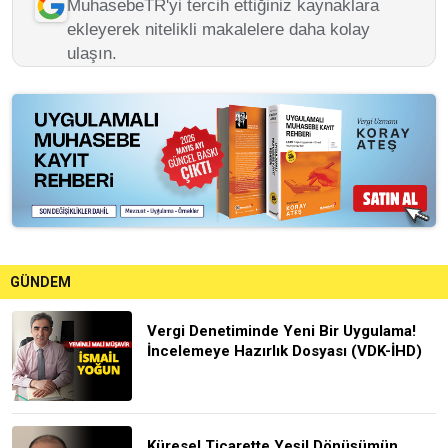
MuhasebeTR'yi tercih ettiğiniz kaynaklara
ekleyerek nitelikli makalelere daha kolay
ulaşın.
GÜNDEM
Vergi Denetiminde Yeni Bir Uygulama!
İncelemeye Hazırlık Dosyası (VDK-İHD)
Küresel Ticarette Yeşil Dönüşümün