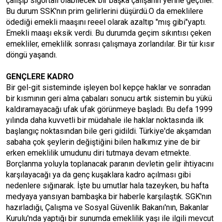
çalışıp sigortalı olabilecek bir başka çalışanın yerine geçtiler.
Bu durum SSK'nın prim gelirlerini düşürdü.O da emeklilere
ödediği emekli maaşını reeel olarak azaltıp "mış gibi"yaptı.
Emekli maaşı eksik verdi. Bu durumda geçim sıkıntısı çeken
emekliler, emeklilik sonrası çalışmaya zorlandılar. Bir tür kısır
döngü yaşandı.
GENÇLERE KADRO
Bir gel-git sisteminde işleyen bol kepçe haklar ve sonradan
bir kısmının geri alma çabaları sonucu artık sistemin bu yükü
kaldıramayacağı ufak ufak görünmeye başladı. Bu defa 1999
yılında daha kuvvetli bir müdahale ile haklar noktasında ilk
başlangıç noktasından bile geri gidildi. Türkiye'de akşamdan
sabaha çok şeylerin değiştiğini bilen halkımız yine de bir
erken emeklilik umudunu diri tutmaya devam etmekte.
Borçlanma yoluyla toplanacak paranın devletin gelir ihtiyacını
karşılayacağı ya da genç kuşaklara kadro açılması gibi
nedenlere sığınarak. İşte bu umutlar hala tazeyken, bu hafta
medyaya yansıyan bambaşka bir haberle karşılaştık. SGK'nın
hazırladığı, Çalışma ve Sosyal Güvenlik Bakanı'nın, Bakanlar
Kurulu'nda yaptığı bir sunumda emeklilik yaşı ile ilgili mevcut