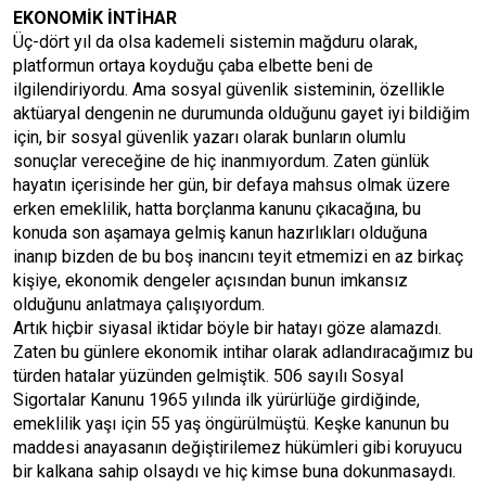
EKONOMİK İNTİHAR
Üç-dört yıl da olsa kademeli sistemin mağduru olarak,
platformun ortaya koyduğu çaba elbette beni de
ilgilendiriyordu. Ama sosyal güvenlik sisteminin, özellikle
aktüaryal dengenin ne durumunda olduğunu gayet iyi bildiğim
için, bir sosyal güvenlik yazarı olarak bunların olumlu
sonuçlar vereceğine de hiç inanmıyordum. Zaten günlük
hayatın içerisinde her gün, bir defaya mahsus olmak üzere
erken emeklilik, hatta borçlanma kanunu çıkacağına, bu
konuda son aşamaya gelmiş kanun hazırlıkları olduğuna
inanıp bizden de bu boş inancını teyit etmemizi en az birkaç
kişiye, ekonomik dengeler açısından bunun imkansız
olduğunu anlatmaya çalışıyordum.
Artık hiçbir siyasal iktidar böyle bir hatayı göze alamazdı.
Zaten bu günlere ekonomik intihar olarak adlandıracağımız bu
türden hatalar yüzünden gelmiştik. 506 sayılı Sosyal
Sigortalar Kanunu 1965 yılında ilk yürürlüğe girdiğinde,
emeklilik yaşı için 55 yaş öngürülmüştü. Keşke kanunun bu
maddesi anayasanın değiştirilemez hükümleri gibi koruyucu
bir kalkana sahip olsaydı ve hiç kimse buna dokunmasaydı.