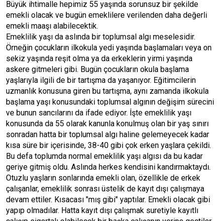
Büyük ihtimalle hepimiz 55 yaşında sorunsuz bir şekilde
emekli olacak ve bugün emeklilere verilenden daha değerli
emekli maaşı alabilecektik.
Emeklilik yaşı da aslında bir toplumsal algı meselesidir.
Örneğin çocukların ilkokula yedi yaşında başlamaları veya on
sekiz yaşında reşit olma ya da erkeklerin yirmi yaşında
askere gitmeleri gibi. Bugün çocukların okula başlama
yaşlarıyla ilgili de bir tartışma da yaşanıyor. Eğitimcilerin
uzmanlık konusuna giren bu tartışma, aynı zamanda ilkokula
başlama yaşı konusundaki toplumsal algının değişim sürecini
ve bunun sancılarını da ifade ediyor. İşte emeklilik yaşı
konusunda da 55 olarak kanunla konulmuş olan bir yaş sınırı
sonradan hatta bir toplumsal algı haline gelemeyecek kadar
kısa süre bir içerisinde, 38-40 gibi çok erken yaşlara çekildi.
Bu defa toplumda normal emeklilik yaşı algısı da bu kadar
geriye gitmiş oldu. Aslında herkes kendisini kandırmaktaydı.
Otuzlu yaşların sonlarında emekli olan, özellikle de erkek
çalışanlar, emeklilik sonrası üstelik de kayıt dışı çalışmaya
devam ettiler. Kısacası "mış gibi" yaptılar. Emekli olacak gibi
yapıp olmadılar. Hatta kayıt dışı çalışmak suretiyle kayıtlı