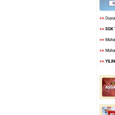
>>
Duyur
>>
SGK 
>>
Muhas
>>
Muhas
>>
YILI