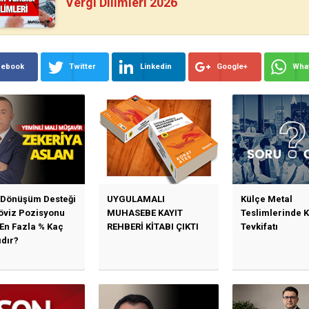
Vergi Dilimleri 2026
cebook
Twitter
Linkedin
Google+
Wha
 Dönüşüm Desteği
UYGULAMALI
Külçe Metal
Döviz Pozisyonu
MUHASEBE KAYIT
Teslimlerinde 
 En Fazla % Kaç
REHBERİ KİTABI ÇIKTI
Tevkifatı
ıdır?