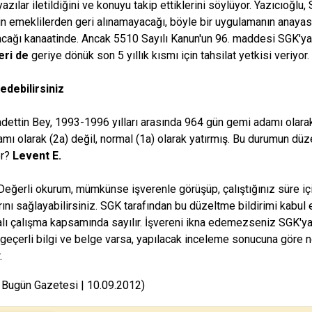
yazılar iletildiğini ve konuyu takip ettiklerini söylüyor. Yazıcıoğ
 emeklilerden geri alınamayacağı, böyle bir uygulamanın anayasay
lacağı kanaatinde. Ancak 5510 Sayılı Kanun'un 96. maddesi SGK'ya
ri de
geriye dönük son 5 yıllık kısmı için tahsilat yetkisi veriyor.
edebilirsiniz
dettin Bey, 1993-1996 yılları arasında 964 gün gemi adamı olarak
mı olarak (2a) değil, normal (1a) olarak yatırmış. Bu durumun dü
or?
Levent E.
Değerli okurum, mümkünse işverenle görüşüp, çalıştığınız süre iç
ını sağlayabilirsiniz. SGK tarafından bu düzeltme bildirimi kabul 
lı çalışma kapsamında sayılır. İşvereni ikna edemezseniz SGK'ya ş
 geçerli bilgi ve belge varsa, yapılacak inceleme sonucuna göre 
.
 Bugün Gazetesi | 10.09.2012)