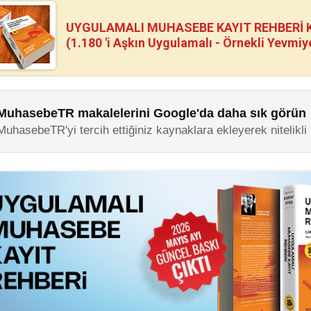
UYGULAMALI MUHASEBE KAYIT REHBERİ Kİ
(1.180 'i Aşkın Uygulamalı - Örnekli Yevmiy
MuhasebeTR makalelerini Google'da daha sık görün
MuhasebeTR'yi tercih ettiğiniz kaynaklara ekleyerek nitelikli