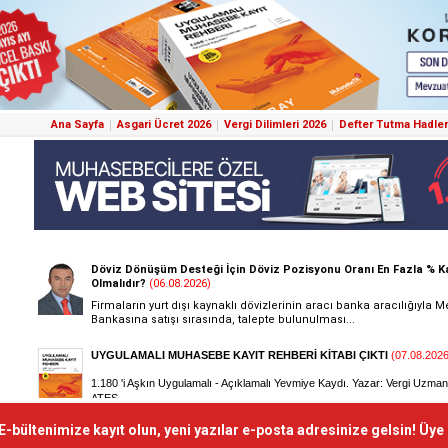
Ana Sayfa
Asgari Ücret 2026
Vergi Dilimleri 2026
Defter Tutma Hadler
E-bültenimize kayıt olun, yeni yazılar e-posta adresinize gelsin! Üye