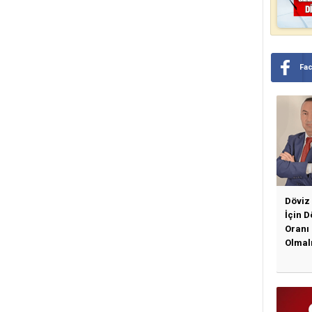
Fa
Döviz
İçin 
Oranı
Olmal