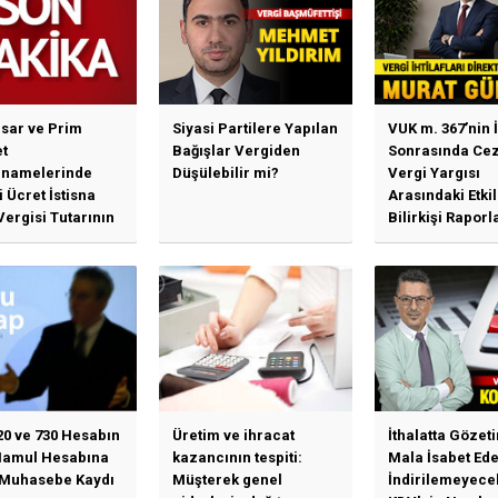
sar ve Prim
Siyasi Partilere Yapılan
VUK m. 367’nin İ
t
Bağışlar Vergiden
Sonrasında Cez
namelerinde
Düşülebilir mi?
Vergi Yargısı
 Ücret İstisna
Arasındaki Etki
Vergisi Tutarının
Bilirkişi Raporl
llenmesine
Bağımlılık, İhti
n Duyuru
Mahkemeleri v
Yargı...
20 ve 730 Hesabın
Üretim ve ihracat
İthalatta Gözet
Mamul Hesabına
kazancının tespiti:
Mala İsabet Ed
 Muhasebe Kaydı
Müşterek genel
İndirilemeyece