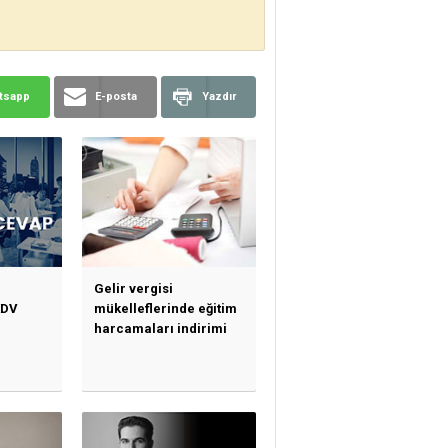
tsapp
E-posta
Yazdır
Gelir vergisi
KDV
mükelleflerinde eğitim
harcamaları indirimi