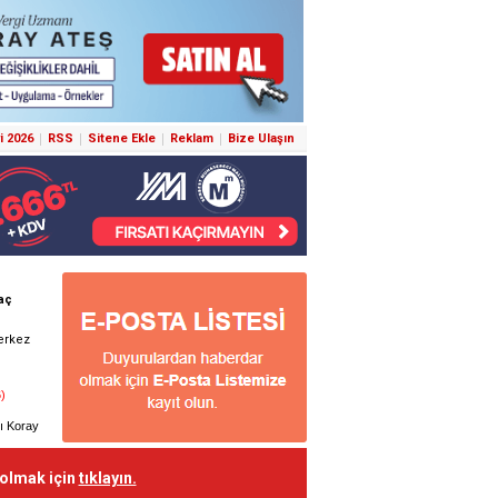
i 2026
RSS
Sitene Ekle
Reklam
Bize Ulaşın
 olmak için
tıklayın.