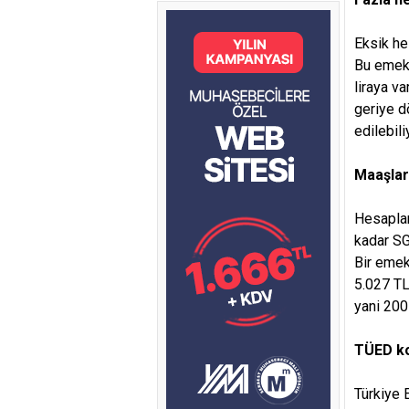
Eksik he
Bu emekl
liraya v
geriye d
edilebili
Maaşlar
Hesaplan
kadar SG
Bir emek
5.027 TL 
yani 200 
TÜED ko
Türkiye 