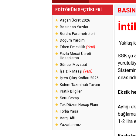
BASIN
EDİTÖRÜN SEÇTİKLERİ
Asgari Ücret 2026
İnt
Basından Yazılar
Bordro Parametreleri
Doğum Yardımı
Yaklaşık
Erken Emeklilik
(Yeni)
Fazla Mesai Ücreti
SGK şu a
Hesaplama
yürütülü
Güncel Mevzuat
Sistemin
İşsizlik Maaşı
(Yeni)
sırasında
İşten Çıkış Kodları 2026
Kıdem Tazminatı Tavanı
Pratik Bilgiler
Eksik h
Soru-Cevap
Tek Düzen Hesap Planı
Aylığı e
Torba Yasa
bağlama 
Vergi Affı
1-2 lira
Yazarlarımız
Fazla h