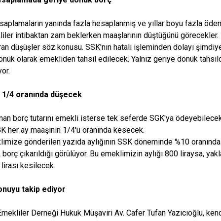
saplamaların yanında fazla hesaplanmış ve yıllar boyu fazla ödenmi
iler intibaktan zam beklerken maaşlarının düştüğünü görecekler. 
aran düşüşler söz konusu. SSK'nın hatalı işleminden dolayı şimdi
önük olarak emekliden tahsil edilecek. Yalnız geriye dönük tahsil
yor.
 1/4 oranında düşecek
an borç tutarını emekli isterse tek seferde SGK'ya ödeyebilec
K her ay maaşının 1/4'ü oranında kesecek.
limize gönderilen yazıda aylığının SSK döneminde %10 oranında 
borç çıkarıldığı görülüyor. Bu emeklimizin aylığı 800 liraysa, yakla
lirası kesilecek.
nuyu takip ediyor
Emekliler Derneği Hukuk Müşaviri Av. Cafer Tufan Yazıcıoğlu, ke