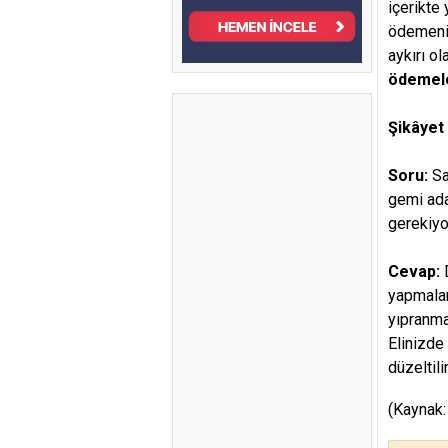
içerikte 
ödemenin
aykırı o
ödemele
Şikâyet 
Soru:
Sa
gemi ada
gerekiy
Cevap:
yapmalar
yıpranma
Elinizde
düzeltilir
(Kaynak: