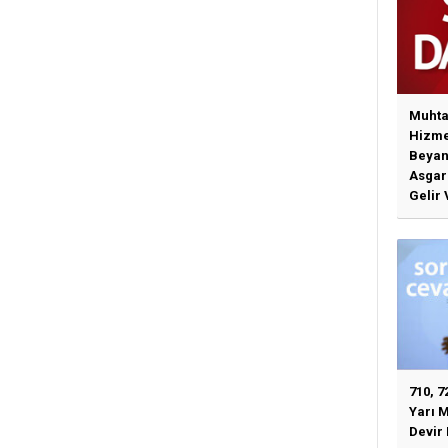
Muhta
Hizme
Beyan
Asgari
Gelir 
Günce
İlişki
710, 7
Yarı 
Devir