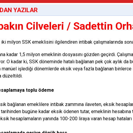
DAN YAZILAR
ibakın Cilveleri / Sadettin Or
 iki milyon SSK emeklisini ilgilendiren intibak çalışmalarında sona
na kadar 1,5 milyon emeklinin dosyasını gözden geçirdi. Çalışmal
yor. O kadar ki, SSK döneminde hatalı bağlanan pek çok aylık da 
 manüel işlediği dönemlerde eksik veya fazla bağlanan binlerce em
 düzeltildi.
esaplamaya toplu ödeme
ksik bağlanan emeklilere intibak zammına ilaveten, eksik hesapla
tarihinden bugüne kadar eksik ödenen tutar, emeklinin hesabına t
 eksik hesaplamaların yanında 100-200 liraya varan hesap hataları d
esaplamada geriye dönük borç