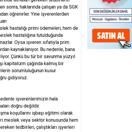
en sonra, haklarında çalışan ya da SGK
ından öğrenirler. Yine işverenlerden
cuan
eslek hastalığı primi ödemeleri, hem de
meslek hastalığına tutulduğunda
azlar. Oysa işveren sıfatıyla prim
lardan kaynaklanıyor. Bu nedenle, bana
iyor. Çünkü bu tür bir savunma yüzyıl
şi kapitalizm çağında kalmış bir
enlerin sorumluluğunun kusur
ğru gidiyoruz.
edenle işverenlerimizin hala
ları doğru değildir.
şma koşullarını işbaşı eğitimi olarak
kleri meslek veya sektör konusunda hem
eken tedbirleri, çalıştıkları işyerleri