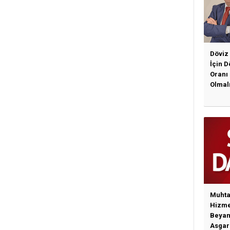
Döviz
İçin 
Oranı
Olmal
Muhta
Hizme
Beyan
Asgari