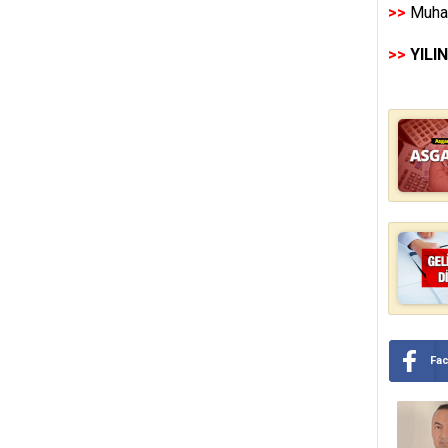
>>
Muhas
>>
YILI
Fa