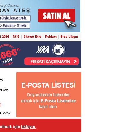
i 2026
RSS
Sitene Ekle
Reklam
Bize Ulaşın
 olmak için
tıklayın.