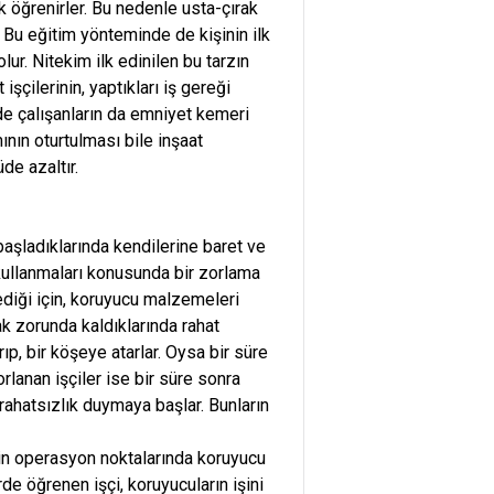
k öğrenirler. Bu nedenle usta-çırak
. Bu eğitim yönteminde de kişinin ilk
lur. Nitekim ilk edinilen bu tarzın
çilerinin, yaptıkları iş gereği
de çalışanların da emniyet kemeri
nın oturtulması bile inşaat
de azaltır.
başladıklarında kendilerine baret ve
kullanmaları konusunda bir zorlama
ediği için, koruyucu malzemeleri
k zorunda kaldıklarında rahat
ıp, bir köşeye atarlar. Oysa bir süre
lanan işçiler ise bir süre sonra
ahatsızlık duymaya başlar. Bunların
rin operasyon noktalarında koruyucu
e öğrenen işçi, koruyucuların işini