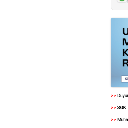
>>
Duyur
>>
SGK 
>>
Muhas