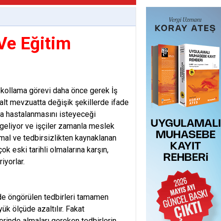
 Ve Eğitim
ve kollama görevi daha önce gerek İş
 alt mevzuatta değişik şekillerde ifade
eya hastalanmasını isteyeceği
geliyor ve işçiler zamanla meslek
mal ve tedbirsizlikten kaynaklanan
ok eski tarihli olmalarına karşın,
iyorlar.
"nde öngörülen tedbirleri tamamen
ük ölçüde azaltılır. Fakat
erinde almaları gereken tedbirlerin