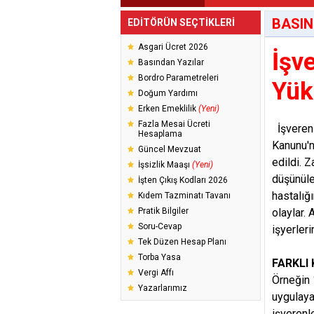
BASIN
EDİTÖRÜN SEÇTİKLERİ
Asgari Ücret 2026
İşv
Basından Yazılar
Bordro Parametreleri
Yük
Doğum Yardımı
Erken Emeklilik
(Yeni)
Fazla Mesai Ücreti
İşverenl
Hesaplama
Kanunu'n
Güncel Mevzuat
edildi. 
İşsizlik Maaşı
(Yeni)
düşünüle
İşten Çıkış Kodları 2026
hastalığ
Kıdem Tazminatı Tavanı
Pratik Bilgiler
olaylar. 
Soru-Cevap
işyerler
Tek Düzen Hesap Planı
Torba Yasa
FARKLI
Vergi Affı
Örneğin 
Yazarlarımız
uygulaya
işverenl