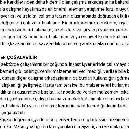
ikle kendilerinden daha kıdemli olan çalışma arkadaşlarına bakara
 hala çalışma hayatımızda en önemli eleman yetiştirme tarzı oluyor
 işyerleri ve ustaları çalışma tarzının oluşmasında doğrudan etkili o
değişmesi çok zor olmaktadır. Bir örnek vermek gerekirse, inşaat iş
a muhakkak baret takmaları, özellikle sıva işi yapıp yüksek yerler
ları gerekir. Sadece baret takılması veya emniyet kemeri kullanımı
de işkazaları ile bu kazalardaki ölüm ve yaralanmaları önemli ölçü
ER ÇOĞALABİLİR
 sektörde çalışanların bir çoğunda, inşaat işyerlerinde çalışmaya 
kemeri gibi basit güvenlik malzemeleri verilmediği, verilse bile 
, dahası diğer çalışma arkadaşlarının da bunları kullandığını görm
 alışkanlığı gelişmez. Hatta tam tersine, bu malzemeleri kullanma
dıklarını düşünmeye başlar; ilk fırsatta da verilen malzemeyi çıkar
ndaki şantiyelerde çalışıp bu malzemeleri kullanmak konusunda zor
aret takmadığı ya da emniyet kemerini sabitlemediği durumlarda r
 çoğaltılabilir.
ahşap doğrama işyerlerinde planya, testere gibi kesici makinele
erekir. Marangozluğu bu koruyucuları olmayan işyeri ve makinelerd