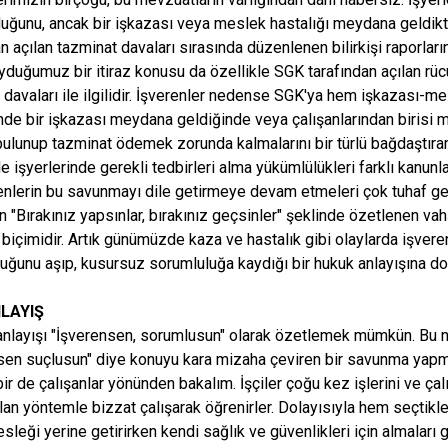
duğunu, ancak bir işkazası veya meslek hastalığı meydana geldikt
an açılan tazminat davaları sırasında düzenlenen bilirkişi raporlar
yduğumuz bir itiraz konusu da özellikle SGK tarafından açılan rü
 davaları ile ilgilidir. İşverenler nedense SGK'ya hem işkazası-m
inde bir işkazası meydana geldiğinde veya çalışanlarından birisi 
bulunup tazminat ödemek zorunda kalmalarını bir türlü bağdaştıram
e işyerlerinde gerekli tedbirleri alma yükümlülükleri farklı kanun
enlerin bu savunmayı dile getirmeye devam etmeleri çok tuhaf gel
n "Bırakınız yapsınlar, bırakınız geçsinler" şeklinde özetlenen vah
biçimidir. Artık günümüzde kaza ve hastalık gibi olaylarda işver
uğunu aşıp, kusursuz sorumluluğa kaydığı bir hukuk anlayışına do
NLAYIŞ
anlayışı "İşverensen, sorumlusun" olarak özetlemek mümkün. Bu n
sen suçlusun" diye konuyu kara mizaha çeviren bir savunma yapma
ir de çalışanlar yönünden bakalım. İşçiler çoğu kez işlerini ve çalı
ılan yöntemle bizzat çalışarak öğrenirler. Dolayısıyla hem seçti
leği yerine getirirken kendi sağlık ve güvenlikleri için almaları ger