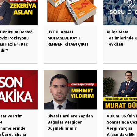
 Dönüşüm Desteği
UYGULAMALI
Külçe Metal
Döviz Pozisyonu
MUHASEBE KAYIT
Teslimlerinde 
 En Fazla % Kaç
REHBERİ KİTABI ÇIKTI
Tevkifatı
ıdır?
sar ve Prim
Siyasi Partilere Yapılan
VUK m. 367’nin İ
t
Bağışlar Vergiden
Sonrasında Cez
namelerinde
Düşülebilir mi?
Vergi Yargısı
 Ücret İstisna
Arasındaki Etki