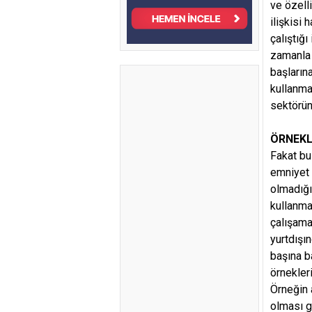
ve özell
ilişkisi
çalıştığı
zamanla 
başların
kullanma
sektörün
ÖRNEKL
Fakat bu
emniyet 
olmadığı
kullanma
çalışama
yurtdışı
başına b
örnekleri
Örneğin 
olması g