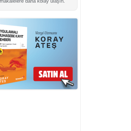
 makalelere daha kolay ulaşın.