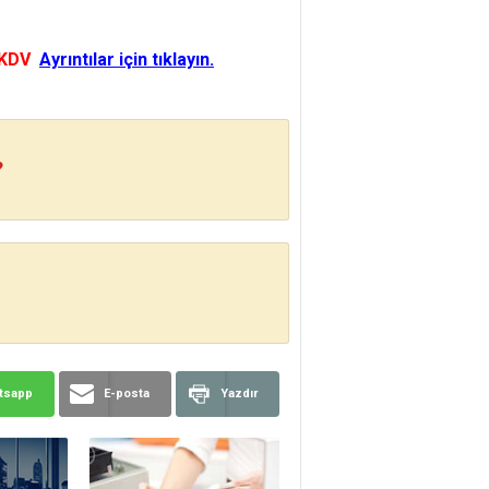
 KDV
Ayrıntılar için tıklayın.
?
tsapp
E-posta
Yazdır