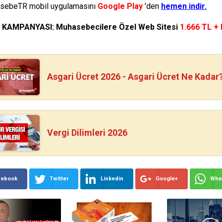
ebeTR mobil uygulamasını
Google Play
'den
hemen indir.
N KAMPANYASI: Muhasebecilere Özel Web Sitesi
1.666 TL +
Asgari Ücret 2026 - Asgari Ücret Ne Kadar
Vergi Dilimleri 2026
cebook
Twitter
Linkedin
Google+
Wha