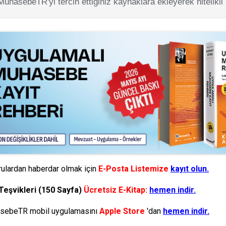
MuhasebeTR'yi tercih ettiğiniz kaynaklara ekleyerek nitelikli
ulardan haberdar olmak için
E-Posta Listemize
kayıt olun.
Teşvikleri (150 Sayfa)
Ücretsiz E-Kitap:
hemen indir.
ebeTR mobil uygulamasını
Apple Store
'dan
hemen indir.