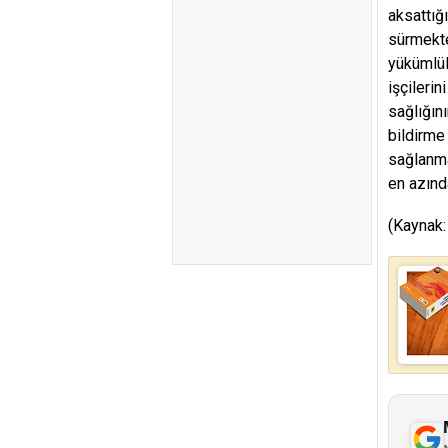
aksattığ
sürmekte
yükümlül
işçilerin
sağlığını
bildirme 
sağlanma
en azınd
(Kaynak: