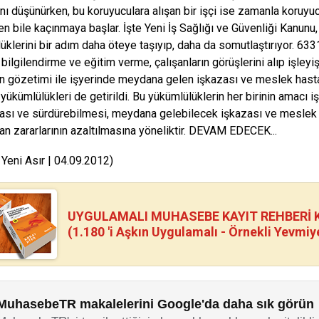
ını düşünürken, bu koruyuculara alışan bir işçi ise zamanla koruyu
n bile kaçınmaya başlar. İşte Yeni İş Sağlığı ve Güvenliği Kanunu,
üklerini bir adım daha öteye taşıyıp, daha da somutlaştırıyor. 6331 
i bilgilendirme ve eğitim verme, çalışanların görüşlerini alıp işleyi
n gözetimi ile işyerinde meydana gelen işkazası ve meslek hastalıkla
yükümlülükleri de getirildi. Bu yükümlülüklerin her birinin amacı i
sı ve sürdürebilmesi, meydana gelebilecek işkazası ve meslek h
an zararlarının azaltılmasına yöneliktir. DEVAM EDECEK...
 Yeni Asır | 04.09.2012)
UYGULAMALI MUHASEBE KAYIT REHBERİ Kİ
(1.180 'i Aşkın Uygulamalı - Örnekli Yevmiy
MuhasebeTR makalelerini Google'da daha sık görün