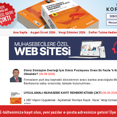
Ana Sayfa
Asgari Ücret 2026
Vergi Dilimleri 2026
Defter Tutma Hadler
E-bültenimize kayıt olun, yeni yazılar e-posta adresinize gelsin! Üye