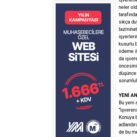
neler ol
tarafınd
sıkça du
tazminat
işyerler
kusurlu 
ödeme il
da işver
öncesini
düşünce 
sorumlul
YENİ A
Bu yeni 
"İşveren
Konuya b
adlandır
de bu mes