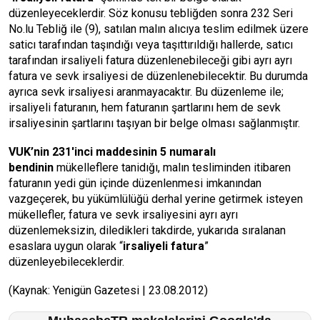
düzenleyeceklerdir. Söz konusu tebliğden sonra 232 Seri
No.lu Tebliğ ile (9), satılan malın alıcıya teslim edilmek üzere
saticı tarafından taşındığı veya taşıttırıldığı hallerde, satıcı
tarafından irsaliyeli fatura düzenlenebileceği gibi ayrı ayrı
fatura ve sevk irsaliyesi de düzenlenebilecektir. Bu durumda
ayrıca sevk irsaliyesi aranmayacaktır. Bu düzenleme ile;
irsaliyeli faturanın, hem faturanın şartlarını hem de sevk
irsaliyesinin şartlarını taşıyan bir belge olması sağlanmıştır.
VUK’nin 231'inci maddesinin 5 numaralı
bendinin
mükelleflere tanidığı, malın tesliminden itibaren
faturanın yedi gün içinde düzenlenmesi imkanından
vazgeçerek, bu yükümlülüğü derhal yerine getirmek isteyen
mükellefler, fatura ve sevk irsaliyesini ayrı ayrı
düzenlemeksizin, diledikleri takdirde, yukarıda sıralanan
esaslara uygun olarak “
irsaliyeli fatura
”
düzenleyebileceklerdir.
(Kaynak: Yenigün Gazetesi | 23.08.2012)