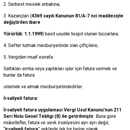
2. Serbest meslek erbabına;
3. Kazançları (
4369 sayılı Kanunun 81/A-7 nci maddesiyle
değiştirilen ibare
Yürürlük: 1.1.1999
) basit usulde tespit olunan tüccarlara;
4. Defter tutmak mecburiyetinde olan çiftçilere;
5. Vergiden muaf esnafa.
Sattıkları emtia veya yaptıkları işler için fatura vermek ve
bunlar da fatura
istemek ve almak mecburiyetindedirler.
İrsaliyeli fatura:
İrsaliyeli fatura uygulaması Vergi Usul Kanunu’nun 211
Seri Nolu Genel Tebligi (8) ile getirilmiştir.
Buna göre
mükellefler, fatura ve sevk irsaliyesini ayrı ayrı değil,
“
irsaliyeli fatura
” şeklinde tek bir belge olarak