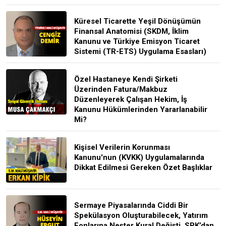
Küresel Ticarette Yeşil Dönüşümün
Finansal Anatomisi (SKDM, İklim
Kanunu ve Türkiye Emisyon Ticaret
Sistemi (TR-ETS) Uygulama Esasları)
Özel Hastaneye Kendi Şirketi
Üzerinden Fatura/Makbuz
Düzenleyerek Çalışan Hekim, İş
Kanunu Hükümlerinden Yararlanabilir
Mi?
Kişisel Verilerin Korunması
Kanunu'nun (KVKK) Uygulamalarında
Dikkat Edilmesi Gereken Özet Başlıklar
Sermaye Piyasalarında Ciddi Bir
Spekülasyon Oluşturabilecek, Yatırım
Fonlarına Neşter Kural Değişti, SPK’dan