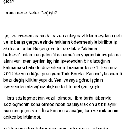
çıkar!
İbranamede Neler Değişti?
İşçi ve işveren arasında bazen anlaşmazlıklar meydana gelir
ve iş barışı çerçevesinde hakların ödenmesiyle birlikte iş
akdi son bulur. Bu çerçevede, sözlükte “aklama
belgesi” anlamına gelen “ibraname”nin yaygın bir uygulama
alanı var. İşten ayrılan işçinin işverenden bir alacağının
kalmaması halinde düzenlenen ibranamelerde 1 Temmuz
2012’de yürürlüğe giren yeni Türk Borçlar Kanunu’yla önemli
bazı değişiklikler yapıldı. Yeni yasaya göre; işçinin
işverenden alacağına ilişkin dört temel şart şöyle:
- İbra sözleşmesinin yazılı olması.- İbra tarihi itibarıyla
sözleşmenin sona ermesinden başlayarak en az bir aylık
sürenin geçmesi. - İbra konusu alacağın, türü ve miktarının
açıkça belirtilmesi.
- Ödemenin hak tutarına nazaran noksansız ve banka