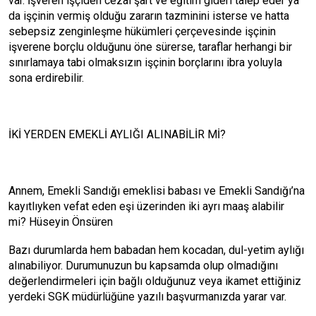
var. İşveren işçiden cezai şart ve eğitim gideri talep eder ya
da işçinin vermiş olduğu zararın tazminini isterse ve hatta
sebepsiz zenginleşme hükümleri çerçevesinde işçinin
işverene borçlu olduğunu öne sürerse, taraflar herhangi bir
sınırlamaya tabi olmaksızın işçinin borçlarını ibra yoluyla
sona erdirebilir.
İKİ YERDEN EMEKLİ AYLIĞI ALINABİLİR Mİ?
Annem, Emekli Sandığı emeklisi babası ve Emekli Sandığı’na
kayıtlıyken vefat eden eşi üzerinden iki ayrı maaş alabilir
mi? Hüseyin Önsüren
Bazı durumlarda hem babadan hem kocadan, dul-yetim aylığı
alınabiliyor. Durumunuzun bu kapsamda olup olmadığını
değerlendirmeleri için bağlı olduğunuz veya ikamet ettiğiniz
yerdeki SGK müdürlüğüne yazılı başvurmanızda yarar var.