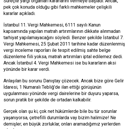
Süreçte yargı organları kararlarını vermeye başladı. Ancak,
pek çok konuda olduğu gibi farklı mahkemeler çelişkili
kararlar açıkladı.
İstanbul 11. Vergi Mahkemesi, 6111 sayılı Kanun
kapsamında yapılan matrah artırımlarının dikkate alınmadan
tarhiyat yapılamayacağını söyledi. Benzer şekilde İstanbul 7.
Vergi Mahkemesi, 25 Şubat 2011 tarihine kadar düzenlenmiş
vergi inceleme raporları ile tespit edilmiş sahte belge
düzenleme fiili yoksa, matrah artırımları iptal edilemez dedi.
Ancak İstanbul 4. Vergi Mahkemesi ise bu kararların aksi
yönünde bir karar verdi.
Anlaşılan bu sorunu Danıştay çözecek. Ancak bize göre Gelir
İdaresi, 1 Numaralı Tebliğ’de ilan ettiği görüşünün
uygulanması yönünde vergi dairelerine bir duyuru yaparsa,
sorun pratik bir şekilde de ortadan kalkabilir.
Gerçek olan şu ki; çok net hükümlerde bile bu tür sorunlar
yaşanıyorsa, çetrefilli durumlarda vay bizim halimize! Ne
demişler; en büyük zorluklar, onları aramadığımız yerlerden